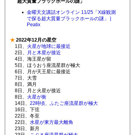
超大質量ブラックホールの謎」
金曜天文講話オンライン 11/25「X線観測
で探る超大質量ブラックホールの謎」 |
Peatix
★
2022年12月の星空
1日、
火星が地球に最接近
2日、
月と木星が接近
4日、海王星が留
5日、ほうおう座流星群が極大
6日、月が天王星に最接近
7日、大雪
8日、満月
8日、月と火星が接近
8日、
火星が衝
14日、
22時頃、ふたご座流星群が極大
16日、下弦
22日、冬至
22日、
水星が東方最大離角
23日、新月
23日、
こぐま座流星群が極大