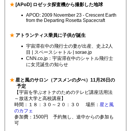
★
[APoD] ロゼッタ探査機から撮影した地球
APOD: 2009 November 23 - Crescent Earth
from the Departing Rosetta Spacecraft
★
アトランティス乗員に子供が誕生
宇宙滞在中の飛行士の妻が出産、史上2人
目 | スペースシャトル | sorae.jp
CNN.co.jp：宇宙滞在中のシャトル飛行士
に女児誕生の知らせ
★
星と風のサロン（アスメンの夕べ）11月26日の
予定
【宇宙を学ぶオトナのためのテレビ講座活用法
～放送大学と高校講座】
時間：１８：３０～２０：３０
場所：
星と風
のカフェ
参加費：1500円 予約無し、途中からの参加も
可