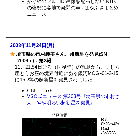
かぐやのフル HD 画像を配布しない NHK
の姿勢に各地で疑問の声 - はやぶさまとめ
ニュース
2008年11月24日(月)
★
埼玉県の市村義美さん、超新星を発見(SN
2008hi)：第2報
11月21.54日ごろ（世界時）の観測から、くじら
座とうお座の境界付近にある銀河MCG -01-2-15
に15.2等の超新星を発見されました。
CBET 1578
VSOLJニュース 第203号『埼玉県の市村さ
ん、やや明るい超新星を発見』
発見位置
R.A. =
0h26m43s
Decl. =
-3o35'56'