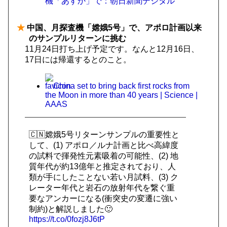
機「あすか」で：朝日新聞デジタル
★
中国、月探査機「嫦娥5号」で、アポロ計画以来
のサンプルリターンに挑む
11月24日打ち上げ予定です。なんと12月16日、
17日には帰還するとのこと。
China set to bring back first rocks from
the Moon in more than 40 years | Science |
AAAS
🇨🇳嫦娥5号リターンサンプルの重要性と
して、(1) アポロ／ルナ計画と比べ高緯度
の試料で揮発性元素吸着の可能性、(2) 地
質年代が約13億年と推定されており、人
類が手にしたことない若い月試料、(3) ク
レーター年代と岩石の放射年代を繋ぐ重
要なアンカーになる(衝突史の変遷に強い
制約)と解説しました🙂
https://t.co/0fozj8J6tP