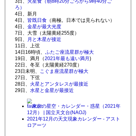
3日、
火星食（朝8時20分ごろから9時40分ご
ろ）
4日、新月
4日、
皆既日食
（南極。日本では見られない）
4日、
金星が最大光度
7日、大雪（太陽黄経255度）
9日、
月と木星が接近
11日、上弦
14日16時頃、
ふたご座流星群が極大
19日、満月（
2021年最も遠い満月
)
22日、冬至（太陽黄経270度）
23日未明、
こぐま座流星群が極大
27日、下弦
28日、
火星とアンタレスが最接近
29日、
水星と金星が最接近
東京の星空・カレンダー・惑星（2021年
12月） | 国立天文台(NAOJ)
2021年12月の天文現象カレンダー - アスト
ロアーツ