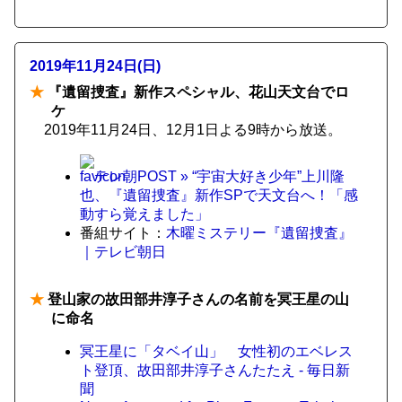
2019年11月24日(日)
★
『遺留捜査』新作スペシャル、花山天文台でロ
ケ
2019年11月24日、12月1日よる9時から放送。
テレ朝POST » “宇宙大好き少年”上川隆
也、『遺留捜査』新作SPで天文台へ！「感
動すら覚えました」
番組サイト：
木曜ミステリー『遺留捜査』
｜テレビ朝日
★
登山家の故田部井淳子さんの名前を冥王星の山
に命名
冥王星に「タベイ山」 女性初のエベレス
ト登頂、故田部井淳子さんたたえ - 毎日新
聞