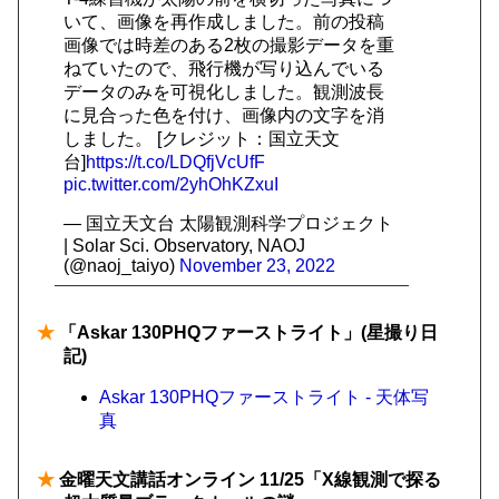
いて、画像を再作成しました。前の投稿
画像では時差のある2枚の撮影データを重
ねていたので、飛行機が写り込んでいる
データのみを可視化しました。観測波長
に見合った色を付け、画像内の文字を消
しました。 [クレジット：国立天文
台]
https://t.co/LDQfjVcUfF
pic.twitter.com/2yhOhKZxuI
— 国立天文台 太陽観測科学プロジェクト
| Solar Sci. Observatory, NAOJ
(@naoj_taiyo)
November 23, 2022
★
「Askar 130PHQファーストライト」(星撮り日
記)
Askar 130PHQファーストライト - 天体写
真
★
金曜天文講話オンライン 11/25「X線観測で探る