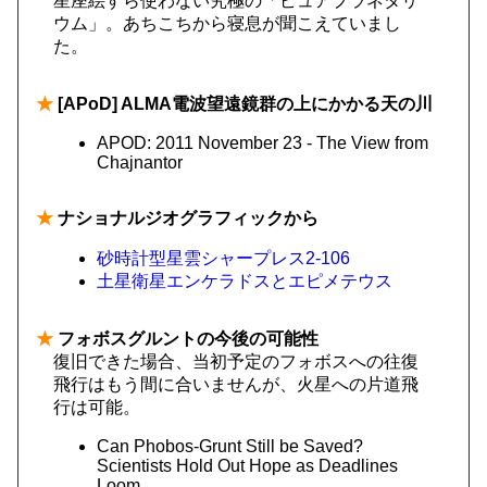
星座絵すら使わない究極の「ピュアプラネタリ
ウム」。あちこちから寝息が聞こえていまし
た。
★
[APoD] ALMA電波望遠鏡群の上にかかる天の川
APOD: 2011 November 23 - The View from
Chajnantor
★
ナショナルジオグラフィックから
砂時計型星雲シャープレス2-106
土星衛星エンケラドスとエピメテウス
★
フォボスグルントの今後の可能性
復旧できた場合、当初予定のフォボスへの往復
飛行はもう間に合いませんが、火星への片道飛
行は可能。
Can Phobos-Grunt Still be Saved?
Scientists Hold Out Hope as Deadlines
Loom