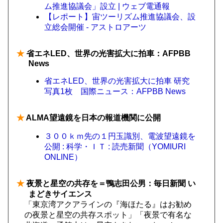
ム推進協議会」設立 | ウェブ電通報
【レポート】宙ツーリズム推進協議会、設
立総会開催 - アストロアーツ
★
省エネLED、世界の光害拡大に拍車：AFPBB
News
省エネLED、世界の光害拡大に拍車 研究
写真1枚 国際ニュース：AFPBB News
★
ALMA望遠鏡を日本の報道機関に公開
３００ｋｍ先の１円玉識別、電波望遠鏡を
公開 : 科学・ＩＴ : 読売新聞（YOMIURI
ONLINE）
★
夜景と星空の共存を＝鴨志田公男：毎日新聞 い
まどきサイエンス
「東京湾アクアラインの『海ほたる』はお勧め
の夜景と星空の共存スポット」「夜景で有名な