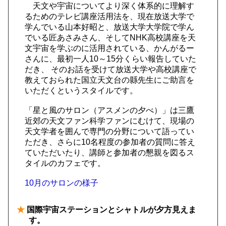
天文や宇宙についてより深く体系的に理解す
るためのテレビ講座活用法を、現在放送大学で
学んでいる山本好昭と、放送大学大学院で学ん
でいる匠あさみさん、そしてNHK高校講座を天
文宇宙を学ぶのに活用されている、かんがるー
さんに、最初一人10～15分くらい報告していた
だき、 そのお話を受けて放送大学や高校講座で
教えておられた国立天文台の縣先生にご助言を
いただくというスタイルです。
「星と風のサロン（アスメンの夕べ）」は三鷹
近郊の天文ファン科学ファンにむけて、現場の
天文学者を囲んで専門の分野について語ってい
ただき、さらに10名程度の参加者の質問に答え
ていただいたり、講師と参加者の懇親を図るス
タイルのカフェです。
10月のサロンの様子
★
国際宇宙ステーションとシャトルが夕方見えま
す。