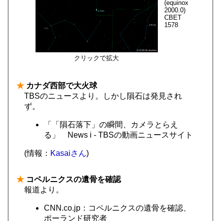
(equinox
2000.0)
CBET
1578
クリックで拡大
★
カナダ西部で大火球
TBSのニュースより。しかし隕石は発見され
ず。
「「隕石落下」の瞬間、カメラとらえ
る」 News i - TBSの動画ニュースサイト
(情報：
Kasaiさん
)
★
コペルニクスの遺骨を確認
報道より。
CNN.co.jp：コペルニクスの遺骨を確認、
ポーランド研究者