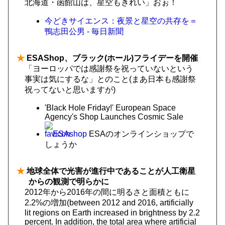
北海道・函館山は、星空もきれい」おぉ！
今どきサイエンス：夜景と星空の共存を＝
鴨志田公男 - 毎日新聞
★
ESAShop、ブラック(ホール)フライデーを開催
「ヨーロッパでは感謝祭を祝っていないという
事実は気にするな」とのこと(まあ日本も感謝祭
祝ってないと思いますが)
'Black Hole Friday!' European Space
Agency's Shop Launches Cosmic Sale
ESAshop
ESAのオンラインショップで
しょうか
★
地球全体で光害が進行中であることが人工衛星
からの観測で明らかに
2012年から2016年の間に明るさと面積ともに
2.2%の増加(between 2012 and 2016, artificially
lit regions on Earth increased in brightness by 2.2
percent. In addition, the total area where artificial