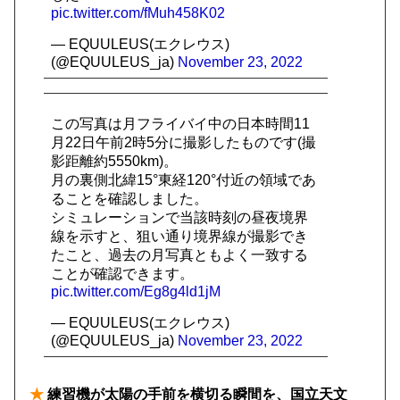
pic.twitter.com/fMuh458K02
— EQUULEUS(エクレウス)
(@EQUULEUS_ja)
November 23, 2022
この写真は月フライバイ中の日本時間11
月22日午前2時5分に撮影したものです(撮
影距離約5550km)。
月の裏側北緯15°東経120°付近の領域であ
ることを確認しました。
シミュレーションで当該時刻の昼夜境界
線を示すと、狙い通り境界線が撮影でき
たこと、過去の月写真ともよく一致する
ことが確認できます。
pic.twitter.com/Eg8g4ld1jM
— EQUULEUS(エクレウス)
(@EQUULEUS_ja)
November 23, 2022
★
練習機が太陽の手前を横切る瞬間を、国立天文