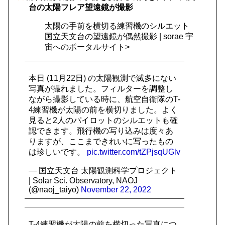
台の太陽フレア望遠鏡が撮影
太陽の手前を横切る練習機のシルエット
国立天文台の望遠鏡が偶然撮影 | sorae 宇
宙へのポータルサイト>
本日 (11月22日) の太陽観測で滅多にない
写真が撮れました。フィルターを調整し
ながら撮影している時に、航空自衛隊のT-
4練習機が太陽の前を横切りました。よく
見ると2人のパイロットのシルエットも確
認できます。飛行機の写り込みは度々あ
りますが、ここまできれいに写ったもの
は珍しいです。
pic.twitter.com/tZPjsqUGlv
— 国立天文台 太陽観測科学プロジェクト
| Solar Sci. Observatory, NAOJ
(@naoj_taiyo)
November 22, 2022
T-4練習機が太陽の前を横切った写真につ