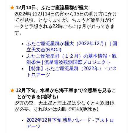
★
12月14日、ふたご座流星群が極大
2022年は12月14日の宵から15日の明け方にかけ
てが見頃、となりますが、ちょうど流星群がピ
ークと予想される22時ごろには月が昇ってきま
す。
ふたご座流星群が極大（2022年12月） | 国
立天文台(NAOJ)
ふたご座流星群（１２月）の基本情報・観
測条件 | 流星電波観測国際プロジェクト
【特集】ふたご座流星群（2022年） - アス
トロアーツ
★
12月下旬、水星から海王星まで全惑星を見るこ
とができる(地球も)
夕方の空。天王星と海王星は少なくとも双眼鏡
が必要。それ以外は肉眼で可能(地球も)
2022年12月下旬 惑星パレード - アストロ
アーツ