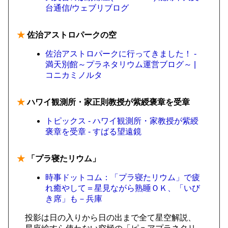
台通信/ウェブリブログ
★
佐治アストロパークの空
佐治アストロパークに行ってきました！ -
満天別館～プラネタリウム運営ブログ～ |
コニカミノルタ
★
ハワイ観測所・家正則教授が紫綬褒章を受章
トピックス - ハワイ観測所・家教授が紫綬
褒章を受章 - すばる望遠鏡
★
「プラ寝たリウム」
時事ドットコム：「プラ寝たリウム」で疲
れ癒やして＝星見ながら熟睡ＯＫ、「いび
き席」も－兵庫
投影は日の入りから日の出まで全て星空解説、