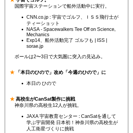
国際宇宙ステーションで船外活動中に実行。
CNN.co.jp : 宇宙でゴルフ、ＩＳＳ飛行士が
ティーショット
NASA - Spacewalkers Tee Off on Science,
Mechanics
Exp14、船外活動完了 ゴルフも | ISS |
sorae.jp
ボールは2〜3日で大気圏に突入の見込み。
★
「本日のひので」改め「今週のひので」に
本日の ひので
★
高校生がCanSat製作に挑戦
神奈川県の高校生12人が挑戦。
JAXA 宇宙教育センター : CanSatを通して
学ぶ宇宙開発 日本初！神奈川県の高校生が
人工衛星づくりに挑戦