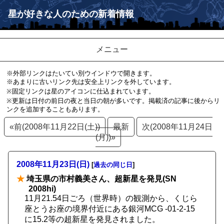
星が好きな人のための新着情報
メニュー
※外部リンクはたいてい別ウインドウで開きます。
※あまりに古いリンク先は安全上リンクを外しています。
※固定リンクは星のアイコンに仕込まれています。
※更新は日付の前日の夜と当日の朝が多いです。掲載済の記事に後からリ
ンクを追加することもあります。
«前(2008年11月22日(土))
最新
次(2008年11月24日
(月))»
2008年11月23日(日)
[
過去の同じ日
]
★
埼玉県の市村義美さん、超新星を発見(SN
2008hi)
11月21.54日ごろ（世界時）の観測から、くじら
座とうお座の境界付近にある銀河MCG -01-2-15
に15.2等の超新星を発見されました。