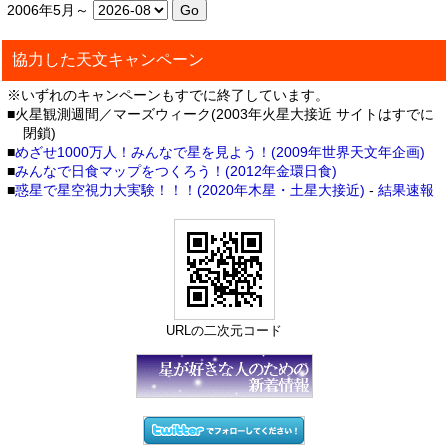
2006年5月～
協力した天文キャンペーン
※いずれのキャンペーンもすでに終了しています。
■火星観測週間／マーズウィーク(2003年火星大接近 サイトはすでに
閉鎖)
■
めざせ1000万人！みんなで星を見よう！(2009年世界天文年企画)
■
みんなで日食マップをつくろう！(2012年金環日食)
■
惑星で星空視力大実験！！！(2020年木星・土星大接近)
-
結果速報
URLの二次元コード