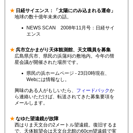
★
日経サイエンス：「太陽にのみ込まれる運命」
地球の数十億年未来の話。
NEWS SCAN 2008年11月号：日経サイ
エンス
★
呉市立かまがり天体観測館、天文職員を募集
広島県呉市、県民の浜蒲刈の敷地内。今年の彗
星会議が開催された場所です。
県民の浜ホームページ - 23日0時現在、
Webには情報なし。
興味のある人がもしいたら、
フィードバック
か
ら連絡いただけば、転送されてきた募集要項を
メールします。
★
なゆた望遠鏡が故障
西はりま天文台の2メートル望遠鏡。復旧するま
で、天体観望会は天文台北館の60cm望遠鏡で実