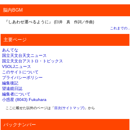
脳内BGM
『しあわせ運べるように』
(臼井 真 作詞／作曲)
これまでの...
主要ページ
あんてな
国立天文台天文ニュース
国立天文台アストロ・トピックス
VSOLJニュース
このサイトについて
プライバシーポリシー
編集後記
望遠鏡日誌
編集者について
小惑星 (8043) Fukuhara
ここに載せた以外のページは「
目次(サイトマップ)
」から
バックナンバー