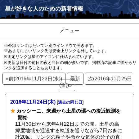
星が好きな人のための新着情報
メニュー
※外部リンクはたいてい別ウインドウで開きます。
※あまりに古いリンク先は安全上リンクを外しています。
※固定リンクは星のアイコンに仕込まれています。
※更新は日付の前日の夜と当日の朝が多いです。掲載済の記事に後からリ
ンクを追加することもあります。
«前(2016年11月23日(水))
最新
次(2016年11月25日
(金))»
2016年11月24日(木)
[
過去の同じ日
]
★
カッシーニ、来週から土星の環への接近観測を
開始
11月30日から来年4月22日までの間、土星の高
緯度地域を通過する軌道を通りながら7日おきに
計20回。リングの粒子や微かな気体の分子の直