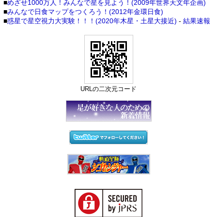
■
めざせ1000万人！みんなで星を見よう！(2009年世界天文年企画)
■
みんなで日食マップをつくろう！(2012年金環日食)
■
惑星で星空視力大実験！！！(2020年木星・土星大接近)
-
結果速報
URLの二次元コード