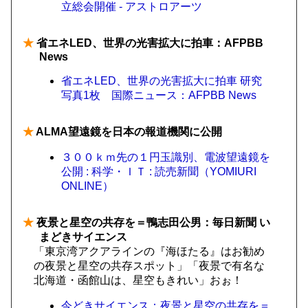
立総会開催 - アストロアーツ
★
省エネLED、世界の光害拡大に拍車：AFPBB
News
省エネLED、世界の光害拡大に拍車 研究
写真1枚 国際ニュース：AFPBB News
★
ALMA望遠鏡を日本の報道機関に公開
３００ｋｍ先の１円玉識別、電波望遠鏡を
公開 : 科学・ＩＴ : 読売新聞（YOMIURI
ONLINE）
★
夜景と星空の共存を＝鴨志田公男：毎日新聞 い
まどきサイエンス
「東京湾アクアラインの『海ほたる』はお勧め
の夜景と星空の共存スポット」「夜景で有名な
北海道・函館山は、星空もきれい」おぉ！
今どきサイエンス：夜景と星空の共存を＝