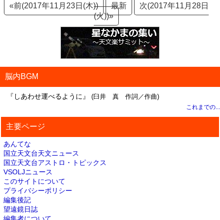
«前(2017年11月23日(木))
最新
次(2017年11月28日
(火))»
脳内BGM
『しあわせ運べるように』
(臼井 真 作詞／作曲)
これまでの...
主要ページ
あんてな
国立天文台天文ニュース
国立天文台アストロ・トピックス
VSOLJニュース
このサイトについて
プライバシーポリシー
編集後記
望遠鏡日誌
編集者について