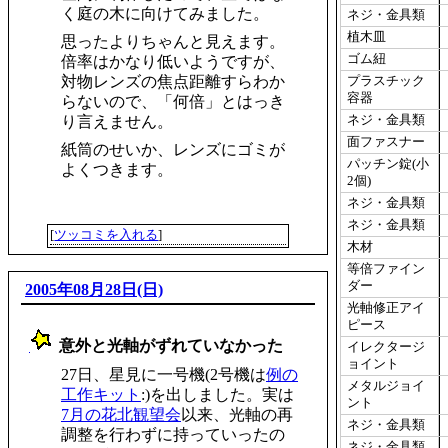
く庭の木に向けてみました。
ネジ・金具類
植木皿
思ったよりちゃんと見えます。
ゴム紐
倍率はかなり低いようですが、
対物レンズの焦点距離すらわか
プラスチック
容器
らないので、「何倍」とはっき
ネジ・金具類
り言えません。
面ファスナー
紙筒のせいか、レンズにゴミが
パッチン錠(小
よくつきます。
2個)
ネジ・金具類
ネジ・金具類
[
ツッコミを入れる
]
木材
等倍ファイン
ダー
2005年08月28日(日)
光軸修正アイ
ピース
意外と光軸がずれていなかった
イレクタージ
_
ョイント
27日、星見に一号機(2号機は
例の
メタルジョイ
工作キット
:)を出しました。実は
ント
7月の花北観望会
以来、光軸の再
ネジ・金具類
調整を行わずに持っていったの
ネジ・金具類