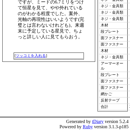
ですが、ミードの6.7ミリをつけ
ネジ・金具類
て恒星を見て、やや外れている
ネジ・金具類
のがわかる程度でした。案外、
ネジ・金具類
光軸の再現性はいいようです(完
璧とは言わないけれども)。来週
木材
末に予定している星見で、ちょ
段プレート
っと詳しい人に見てもらおう。
面ファスナー
面ファスナー
木材
[
ツッコミを入れる
]
ネジ・金具類
アーマーオー
ル
段プレート
面ファスナー
面ファスナー
網かご
反射テープ
合計
Generated by
tDiary
version 5.2.4
Powered by
Ruby
version 3.1.3-p185