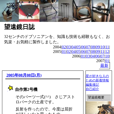
望遠鏡日誌
32センチのドブソニアンを、知識も技術も経験もなく、お
気楽・お気軽に製作しました。
2004|
02
|
03
|
04
|
05
|
06
|
07
|
08
|
09
|
10
|
11
|
2005|
01
|
02
|
04
|
05
|
06
|
07
|
08
|
09
|
11
|
12
|
2006|
01
|
03
|
04
|
06
|
07
|
10
|
2007|
01
|
最新
2005年08月08日(月)
星が好きな人の
ための新着情報
編集後記
自己紹介
自作第2号機
_
そのパーツ一式(^^) さじアスト
望遠鏡概要
ロパークの土産です。
反射を作ったので、今度は屈折