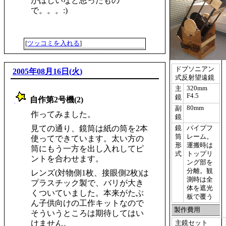
がほしいなと思ったもの
で。。。:)
[
ツッコミを入れる
]
ドブソニアン
2005年08月16日(火)
式反射望遠鏡
320mm
主
F4.5
鏡
自作第2号機(2)
_
80mm
副
作ってみました。
鏡
見ての通り、鏡筒は紙の筒を2本
鏡
パイプフ
筒
レーム。
使ってできています。太い方の
形
運搬時は
筒にもう一方を出し入れしてピ
式
トップリ
ントを合わせます。
ング部を
分離。観
レンズ(対物側1枚、接眼側2枚)は
測時は全
プラスチック製で、バリが大き
体を遮光
くついていました。本来がたぶ
板で覆う
ん子供向けの工作キットなので
製作費用
そういうところは期待してはい
けません。
主鏡セット