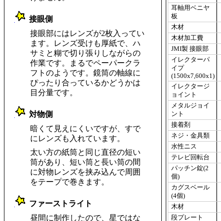
耳軸用ベニヤ
板
接眼側
_
木材
接眼部にはレンズが2枚入ってい
木材加工費
ます。レンズ受けも厚紙で、ハ
JMI製 接眼部
サミと糊で切り張りしながらの
イレクターパ
作業です。まるでペーパークラ
イプ
フトのようです。鏡筒の軸線に
(1500x7,600x1)
ぴったり合っているかどうかは
イレクタージ
目分量です。
ョイント
メタルジョイ
対物側
ント
_
接着剤
暗くて見えにくいですが、すで
ネジ・金具類
にレンズも入れています。
水性ニス
太い方の紙筒と同じ直径の短い
テレビ回転台
筒があり、短い筒と長い筒の間
パッチン錠(2
に対物レンズを挟み込んで周囲
個)
をテープで巻きます。
カグスベール
(4個)
ファーストライト
木材
_
昼間に制作したので、星ではな
段プレート