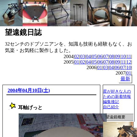
望遠鏡日誌
32センチのドブソニアンを、知識も技術も経験もなく、お
気楽・お気軽に製作しました。
2004|
02
|
03
|
04
|
05
|
06
|
07
|
08
|
09
|
10
|
11
|
2005|
01
|
02
|
04
|
05
|
06
|
07
|
08
|
09
|
11
|
12
|
2006|
01
|
03
|
04
|
06
|
07
|
10
|
2007|
01
|
最新
2004年04月10日(土)
星が好きな人の
ための新着情報
編集後記
自己紹介
耳軸げっと
_
望遠鏡概要