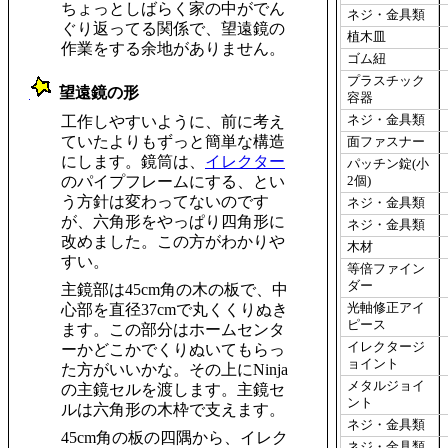
ちょっとしばらく家の中がでん
ネジ・金具類
ぐり返ってる関係で、望遠鏡の
植木皿
作業をする余地がありません。
ゴム紐
プラスチック
望遠鏡の形
容器
_
ネジ・金具類
工作しやすいように、前に考え
ていたよりもずっと簡単な構造
面ファスナー
にします。鏡筒は、
イレクター
パッチン錠(小
のパイプフレームにする、とい
2個)
う方針は変わってないのです
ネジ・金具類
が、六角形をやっぱり四角形に
ネジ・金具類
改めました。この方がわかりや
木材
すい。
等倍ファイン
ダー
主鏡部は45cm角の木の板で、中
光軸修正アイ
心部を直径37cmで丸くくりぬき
ピース
ます。この部分はホームセンタ
イレクタージ
ーかどこかでくりぬいてもらっ
ョイント
た方がいいかな。その上にNinja
メタルジョイ
の主鏡セルを渡します。主鏡セ
ント
ルは六角形の木枠で支えます。
ネジ・金具類
45cm角の板の四隅から、イレク
ネジ・金具類