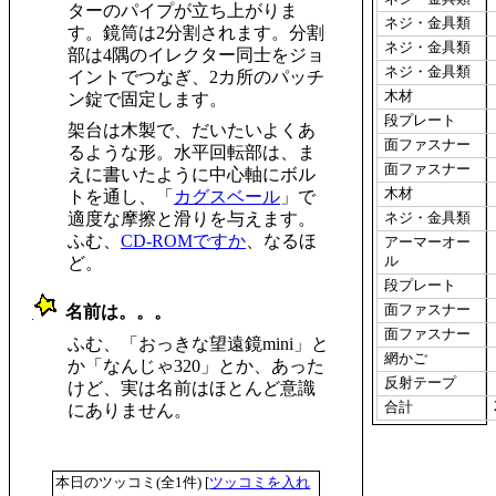
ターのパイプが立ち上がりま
ネジ・金具類
す。鏡筒は2分割されます。分割
ネジ・金具類
部は4隅のイレクター同士をジョ
ネジ・金具類
イントでつなぎ、2カ所のパッチ
木材
ン錠で固定します。
段プレート
架台は木製で、だいたいよくあ
面ファスナー
るような形。水平回転部は、ま
面ファスナー
えに書いたように中心軸にボル
木材
トを通し、「
カグスベール
」で
適度な摩擦と滑りを与えます。
ネジ・金具類
ふむ、
CD-ROMですか
、なるほ
アーマーオー
ル
ど。
段プレート
面ファスナー
名前は。。。
_
面ファスナー
ふむ、「おっきな望遠鏡mini」と
網かご
か「なんじゃ320」とか、あった
反射テープ
けど、実は名前はほとんど意識
合計
にありません。
本日のツッコミ(全1件) [
ツッコミを入れ