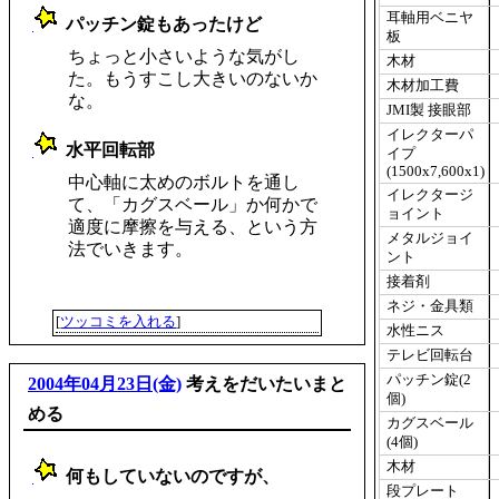
耳軸用ベニヤ
パッチン錠もあったけど
板
_
ちょっと小さいような気がし
木材
た。もうすこし大きいのないか
木材加工費
な。
JMI製 接眼部
イレクターパ
水平回転部
イプ
_
(1500x7,600x1)
中心軸に太めのボルトを通し
イレクタージ
て、「カグスベール」か何かで
ョイント
適度に摩擦を与える、という方
メタルジョイ
法でいきます。
ント
接着剤
ネジ・金具類
[
ツッコミを入れる
]
水性ニス
テレビ回転台
パッチン錠(2
2004年04月23日(金)
考えをだいたいまと
個)
める
カグスベール
(4個)
木材
何もしていないのですが、
_
段プレート