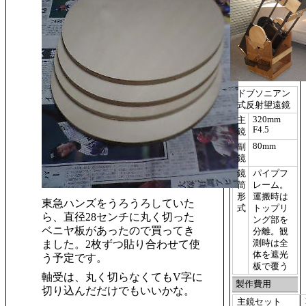
ドブソニアン
式反射望遠鏡
320mm
主
F4.5
鏡
80mm
副
鏡
鏡
パイプフ
筒
レーム。
形
運搬時は
東急ハンズをうろうろしていた
式
トップリ
ら、直径28センチに丸く切った
ング部を
ベニヤ板があったので買ってき
分離。観
測時は全
ました。2枚ずつ貼り合わせて使
体を遮光
う予定です。
板で覆う
軸受は、丸く切らなくてもV字に
製作費用
切り込んだだけでもいいかな。
主鏡セット