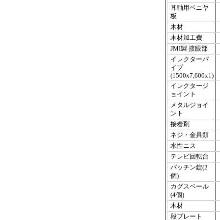
耳軸用ベニヤ
板
木材
木材加工費
JMI製 接眼部
イレクターパ
イプ
(1500x7,600x1)
イレクタージ
ョイント
メタルジョイ
ント
接着剤
ネジ・金具類
水性ニス
テレビ回転台
パッチン錠(2
個)
カグスベール
(4個)
木材
段プレート