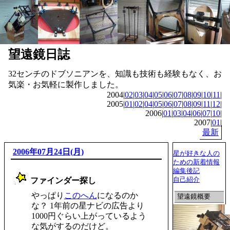
望遠鏡日誌
32センチのドブソニアンを、知識も技術も経験もなく、お
気楽・お気軽に製作しました。
2004|
02
|
03
|
04
|
05
|
06
|
07
|
08
|
09
|
10
|
11
|
2005|
01
|
02
|
04
|
05
|
06
|
07
|
08
|
09
|
11
|
12
|
2006|
01
|
03
|
04
|
06
|
07
|
10
|
2007|
01
|
最新
2006年07月24日(月)
星が好きな人の
ための新着情報
編集後記
自己紹介
ファインダー探し
_
やっぱり
このへん
になるのか
望遠鏡概要
な？ 1年前の星ナビの広告より
1000円ぐらい上がっているよう
な気がするのだけど。