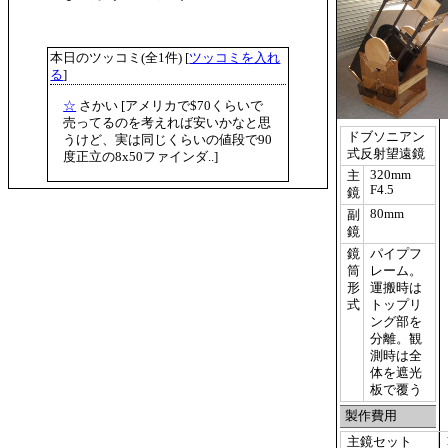
本日のツッコミ(全1件) [
ツッコミを入れ
る
]
☆
さかい
[アメリカで$70くらいで
売ってるのを考えれば安いかなと思
ドブソニアン
うけど、実は同じくらいの値段で90
式反射望遠鏡
度正立の8x50ファインダ..]
320mm
主
F4.5
鏡
80mm
副
鏡
鏡
パイプフ
筒
レーム。
形
運搬時は
式
トップリ
ング部を
分離。観
測時は全
体を遮光
板で覆う
製作費用
主鏡セット