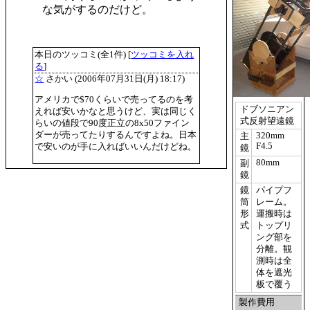
な気がするのだけど。
本日のツッコミ(全1件) [
ツッコミを入れ
る
]
☆
さかい
(2006年07月31日(月) 18:17)
アメリカで$70くらいで売ってるのを考
ドブソニアン
えれば安いかなと思うけど、実は同じく
式反射望遠鏡
らいの値段で90度正立の8x50ファイン
ダーが売ってたりするんですよね。日本
320mm
主
F4.5
で安いのが手に入ればいいんだけどね。
鏡
80mm
副
鏡
鏡
パイプフ
筒
レーム。
形
運搬時は
式
トップリ
ング部を
分離。観
測時は全
体を遮光
板で覆う
製作費用