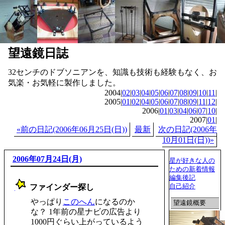
望遠鏡日誌
32センチのドブソニアンを、知識も技術も経験もなく、お
気楽・お気軽に製作しました。
2004|
02
|
03
|
04
|
05
|
06
|
07
|
08
|
09
|
10
|
11
|
2005|
01
|
02
|
04
|
05
|
06
|
07
|
08
|
09
|
11
|
12
|
2006|
01
|
03
|
04
|
06
|
07
|
10
|
2007|
01
|
«前の日記(2006年06月25日(日))
最新
次の日記(2006年
10月01日(日))»
2006年07月24日(月)
星が好きな人の
ための新着情報
編集後記
自己紹介
ファインダー探し
_
やっぱり
このへん
になるのか
望遠鏡概要
な？ 1年前の星ナビの広告より
1000円ぐらい上がっているよう