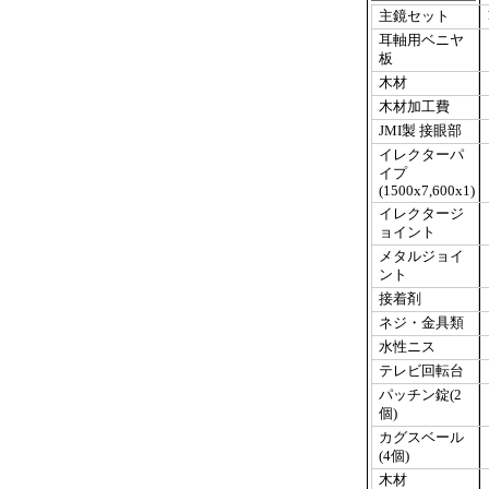
主鏡セット
耳軸用ベニヤ
板
木材
木材加工費
JMI製 接眼部
イレクターパ
イプ
(1500x7,600x1)
イレクタージ
ョイント
メタルジョイ
ント
接着剤
ネジ・金具類
水性ニス
テレビ回転台
パッチン錠(2
個)
カグスベール
(4個)
木材