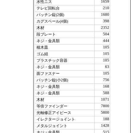
1659
水性ニス
210
テレビ回転台
1680
パッチン錠(2個)
398
カグスベール(4個)
2352
木材
504
段プレート
444
ネジ・金具類
105
植木皿
105
ゴム紐
105
プラスチック容器
63
ネジ・金具類
105
面ファスナー
756
パッチン錠(小2個)
168
ネジ・金具類
588
ネジ・金具類
1071
木材
7800
等倍ファインダー
5800
光軸修正アイピース
188
イレクタージョイント
1428
メタルジョイント
515
ネジ・金具類