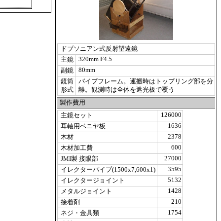
ドブソニアン式反射望遠鏡
320mm F4.5
主鏡
80mm
副鏡
鏡筒
パイプフレーム。運搬時はトップリング部を分
形式
離。観測時は全体を遮光板で覆う
製作費用
126000
主鏡セット
1636
耳軸用ベニヤ板
2378
木材
600
木材加工費
27000
JMI製 接眼部
3595
イレクターパイプ(1500x7,600x1)
5132
イレクタージョイント
1428
メタルジョイント
210
接着剤
1754
ネジ・金具類