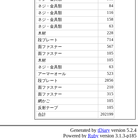
84
ネジ・金具類
116
ネジ・金具類
158
ネジ・金具類
63
ネジ・金具類
228
木材
714
段プレート
567
面ファスナー
105
面ファスナー
105
木材
63
ネジ・金具類
523
アーマーオール
2856
段プレート
210
面ファスナー
315
面ファスナー
105
網かご
105
反射テープ
202199
合計
Generated by
tDiary
version 5.2.4
Powered by
Ruby
version 3.1.3-p185