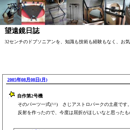
望遠鏡日誌
32センチのドブソニアンを、知識も技術も経験もなく、お
2005年08月08日(月)
自作第2号機
_
そのパーツ一式(^^) さじアストロパークの土産です
反射を作ったので、今度は屈折がほしいなと思ったもの