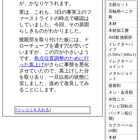
が、かなりケラれます。
主鏡セット
耳軸用ベニヤ
実は、これも、3日の事実上のフ
板
ァーストライトの時点で確認は
木材
していました。今回、その原因
らしきものがわかりました。
木材加工費
JMI製 接眼部
接眼部を取り付けた板には、ド
イレクターパ
ローチューブを通す穴が空いて
イプ
いますが、この穴が小さいよう
(1500x7,600x1)
です。
焦点位置調整のために行
イレクタージ
った嵩上げ
がさらに事態を悪化
ョイント
させていたので、嵩上げした分
メタルジョイ
を取り去り、一旦以前の状態に
ント
戻しました。改めて改良してみ
接着剤
ることにします。
ネジ・金具類
水性ニス
テレビ回転台
[
ツッコミを入れる
]
パッチン錠(2
個)
カグスベール
(4個)
木材