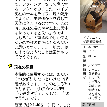
て、ファインダーなしで導入す
るコツをつかみました。パイプ
支柱の一本をライフル銃の銃身
のように、主鏡側から見通して
天体に合わせるのですが、この
時、支柱先端のやや左上に天体
を持ってくると良いようです。
もちろんこの望遠鏡でしか使え
ドブソニアン
式反射望遠鏡
ないので誰の参考にもならない
320mm
と思いますが。。。一般に、似
主
F4.5
鏡
たようなようなことは案外やっ
80mm
副
てそうですね。
鏡
鏡
パイプフ
現在の課題
筒
レーム。
_
形
運搬時は
本格的に使用するには、まだい
式
トップリ
くつか解決しないといけない課
ング部を
題があります。いまのところ3つ
分離。観
あります。「(1)焦点位置調整」
測時は全
「(2)迷光対策」、そして、「(3)
体を遮光
ケラれ」です。
板で覆う
製作費用
観望ではXL-40を主に使いました