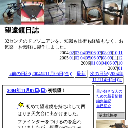
望遠鏡日誌
32センチのドブソニアンを、知識も技術も経験もなく、お
気楽・お気軽に製作しました。
2004|
02
|
03
|
04
|
05
|
06
|
07
|
08
|
09
|
10
|
11
|
2005|
01
|
02
|
04
|
05
|
06
|
07
|
08
|
09
|
11
|
12
|
2006|
01
|
03
|
04
|
06
|
07
|
10
|
2007|
01
|
«前の日記(2004年11月05日(金))
最新
次の日記(2004年
11月14日(日))»
2004年11月07日(日)
初観望！
星が好きな人の
ための新着情報
編集後記
自己紹介
初めて望遠鏡を持ち出して西
_
はりま天文台に出かけました。
望遠鏡概要
ファインダーをつけるのを忘れ
ていましたが、何度かやってみ