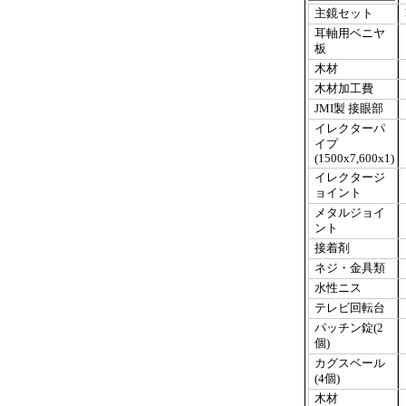
主鏡セット
耳軸用ベニヤ
板
木材
木材加工費
JMI製 接眼部
イレクターパ
イプ
(1500x7,600x1)
イレクタージ
ョイント
メタルジョイ
ント
接着剤
ネジ・金具類
水性ニス
テレビ回転台
パッチン錠(2
個)
カグスベール
(4個)
木材