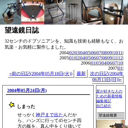
望遠鏡日誌
32センチのドブソニアンを、知識も技術も経験もなく、お
気楽・お気軽に製作しました。
2004|
02
|
03
|
04
|
05
|
06
|
07
|
08
|
09
|
10
|
11
|
2005|
01
|
02
|
04
|
05
|
06
|
07
|
08
|
09
|
11
|
12
|
2006|
01
|
03
|
04
|
06
|
07
|
10
|
2007|
01
|
«前の日記(2004年05月18日(火))
最新
次の日記(2004年
06月13日(日))»
2004年05月24日(月)
星が好きな人の
ための新着情報
編集後記
自己紹介
しまった
_
せっかく
神戸まで出た
んだか
望遠鏡概要
ら、ハンズに行って45センチ四
方の板を、真ん中をくり抜いて