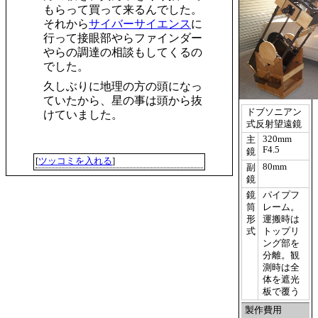
もらって買って来るんでした。
それから
サイバーサイエンス
に
行って接眼部やらファインダー
やらの調達の相談もしてくるの
でした。
久しぶりに地理の方の頭になっ
ていたから、星の事は頭から抜
ドブソニアン
けていました。
式反射望遠鏡
320mm
主
F4.5
鏡
[
ツッコミを入れる
]
80mm
副
鏡
鏡
パイプフ
筒
レーム。
形
運搬時は
式
トップリ
ング部を
分離。観
測時は全
体を遮光
板で覆う
製作費用