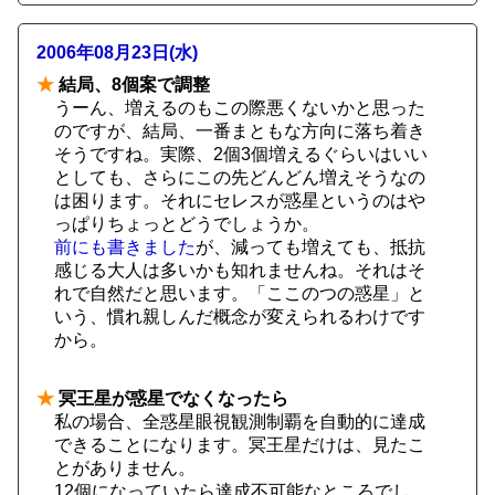
2006年08月23日(水)
★
結局、8個案で調整
うーん、増えるのもこの際悪くないかと思った
のですが、結局、一番まともな方向に落ち着き
そうですね。実際、2個3個増えるぐらいはいい
としても、さらにこの先どんどん増えそうなの
は困ります。それにセレスが惑星というのはや
っぱりちょっとどうでしょうか。
前にも書きました
が、減っても増えても、抵抗
感じる大人は多いかも知れませんね。それはそ
れで自然だと思います。「ここのつの惑星」と
いう、慣れ親しんだ概念が変えられるわけです
から。
★
冥王星が惑星でなくなったら
私の場合、全惑星眼視観測制覇を自動的に達成
できることになります。冥王星だけは、見たこ
とがありません。
12個になっていたら達成不可能なところでし