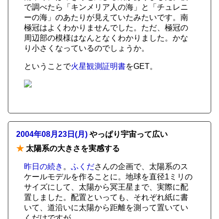
で調べたら「キンメリア人の海」と「チュレニ
ーの海」のあたりが見えていたみたいです。南
極冠はよくわかりませんでした。ただ、極冠の
周辺部の模様はなんとなくわかりました。かな
り小さくなっているのでしょうか。
ということで
火星観測証明書
をGET。
2004年08月23日(月)
やっぱり宇宙って広い
★
太陽系の大きさを実感する
昨日の続き
。
ふくだ
さんの企画で、太陽系のス
ケールモデルを作ることに。地球を直径1ミリの
サイズにして、太陽から冥王星まで、実際に配
置しました。配置といっても、それぞれ紙に書
いて、道沿いに太陽から距離を測って置いてい
くだけですが。