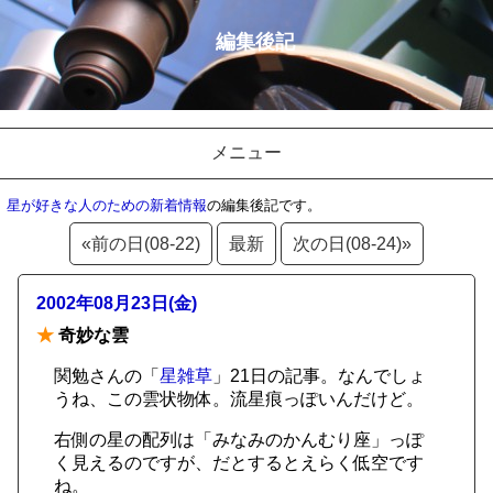
編集後記
メニュー
星が好きな人のための新着情報
の編集後記です。
«前の日(08-22)
最新
次の日(08-24)»
2002年08月23日(金)
★
奇妙な雲
関勉さんの「
星雑草
」21日の記事。なんでしょ
うね、この雲状物体。流星痕っぽいんだけど。
右側の星の配列は「みなみのかんむり座」っぽ
く見えるのですが、だとするとえらく低空です
ね。