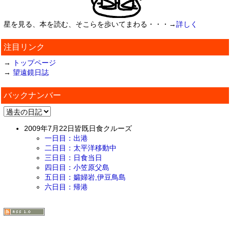
星を見る、本を読む、そこらを歩いてまわる・・・→
詳しく
注目リンク
→
トップページ
→
望遠鏡日誌
バックナンバー
2009年7月22日皆既日食クルーズ
一日目：出港
二日目：太平洋移動中
三日目：日食当日
四日目：小笠原父島
五日目：孀婦岩,伊豆鳥島
六日目：帰港