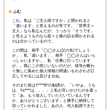
★
ふむ
これ
。私は「ご主人様ですか」と聞かれると
「違います」と答えるのが常です。「世帯主＝
主人」なら私なんだが、うっかり「そうです」
と答えようものなら延々と株の話を聞かされる
のは分かっているので。
この間は、相手「◯◯さん(父の名)でしょう
か」、私「違います」、相手「◯◯さんはいら
っしゃいますか」、私「仕事に行っています
が」。既にこの世にいないのだが、彼等が断わ
り無しに集めた個人情報の間違いをわざわざ訂
正してやるには及びませぬ。
そのまた前はY****B*の勧誘が。「いやぁ、うち
は、Ya****は。。。」と私が言いかけたのを遮っ
て「あ、もう加入していただいているんです
か、ありがとうございます」と勝手に納得して
切っていかれました。あの人、何人勧誘できた