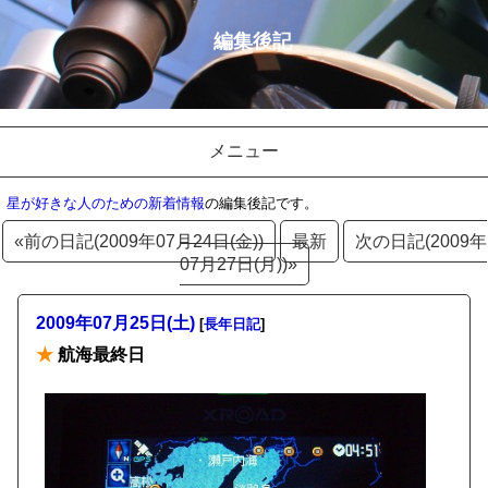
編集後記
メニュー
星が好きな人のための新着情報
の編集後記です。
«前の日記(2009年07月24日(金))
最新
次の日記(2009年
07月27日(月))»
2009年07月25日(土)
[
長年日記
]
★
航海最終日