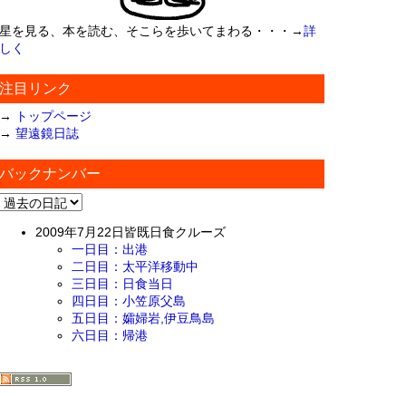
星を見る、本を読む、そこらを歩いてまわる・・・→
詳
しく
注目リンク
→
トップページ
→
望遠鏡日誌
バックナンバー
2009年7月22日皆既日食クルーズ
一日目：出港
二日目：太平洋移動中
三日目：日食当日
四日目：小笠原父島
五日目：孀婦岩,伊豆鳥島
六日目：帰港