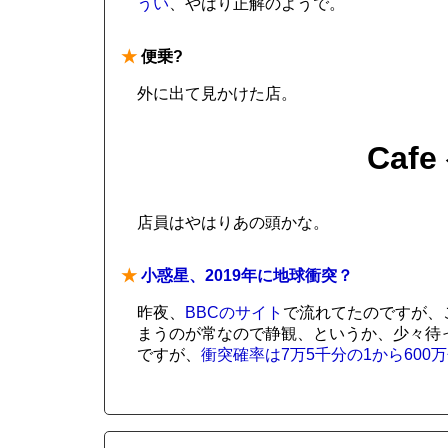
うい
、やはり正解のようで。
★
便乗?
外に出て見かけた店。
Caf
店員はやはりあの頭かな。
★
小惑星、2019年に地球衝突？
昨夜、
BBCのサイト
で流れてたのですが、
まうのが常なので静観、というか、少々待
ですが、
衝突確率は7万5千分の1から600