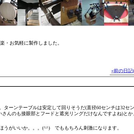
気楽・お気軽に製作しました。
«前の日記(2
ターンテーブルは安定して回りそうだ(直径60センチは32セ
いさんのも接眼部とフードと遮光リングだけなんですよね)とか
うがいいか。。。(^^) でももちろん刺激になります。