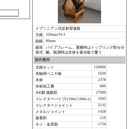
ドブソニアン式反射望遠鏡
320mm F4.5
主鏡
80mm
副鏡
鏡筒
パイプフレーム。運搬時はトップリング部を分
形式
離。観測時は全体を遮光板で覆う
製作費用
126000
主鏡セット
1636
耳軸用ベニヤ板
2378
木材
600
木材加工費
27000
JMI製 接眼部
3595
イレクターパイプ(1500x7,600x1)
5132
イレクタージョイント
1428
メタルジョイント
210
接着剤
1754
ネジ・金具類