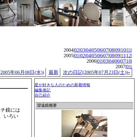
2004|
02
|
03
|
04
|
05
|
06
|
07
|
08
|
09
|
10
|
11
|
2005|
01
|
02
|
04
|
05
|
06
|
07
|
08
|
09
|
11
|
12
|
2006|
01
|
03
|
04
|
06
|
07
|
10
|
2007|
01
|
005年06月08日(水))
最新
次の日記(2005年07月23日(土))»
星が好きな人のための新着情報
編集後記
自己紹介
望遠鏡概要
ンチ鏡には
、いろい