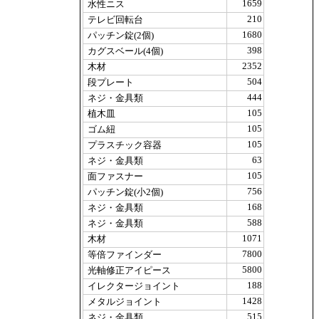
1659
水性ニス
210
テレビ回転台
1680
パッチン錠(2個)
398
カグスベール(4個)
2352
木材
504
段プレート
444
ネジ・金具類
105
植木皿
105
ゴム紐
105
プラスチック容器
63
ネジ・金具類
105
面ファスナー
756
パッチン錠(小2個)
168
ネジ・金具類
588
ネジ・金具類
1071
木材
7800
等倍ファインダー
5800
光軸修正アイピース
188
イレクタージョイント
1428
メタルジョイント
515
ネジ・金具類