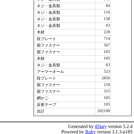
84
ネジ・金具類
116
ネジ・金具類
158
ネジ・金具類
63
ネジ・金具類
228
木材
714
段プレート
567
面ファスナー
105
面ファスナー
105
木材
63
ネジ・金具類
523
アーマーオール
2856
段プレート
210
面ファスナー
315
面ファスナー
105
網かご
105
反射テープ
202199
合計
Generated by
tDiary
version 5.2.4
Powered by
Ruby
version 3.1.3-p185