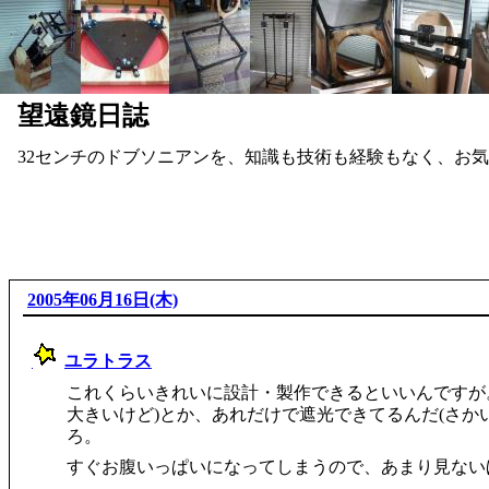
望遠鏡日誌
32センチのドブソニアンを、知識も技術も経験もなく、お
2005年06月16日(木)
ユラトラス
_
これくらいきれいに設計・製作できるといいんですが。
大きいけど)とか、あれだけで遮光できてるんだ(さか
ろ。
すぐお腹いっぱいになってしまうので、あまり見ないほ