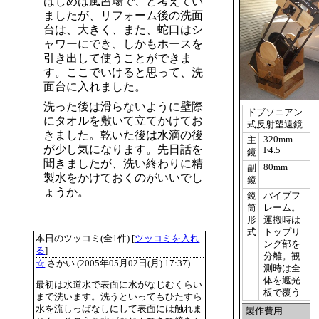
はじめは風呂場で、と考えてい
ましたが、リフォーム後の洗面
台は、大きく、また、蛇口はシ
ャワーにでき、しかもホースを
引き出して使うことができま
す。ここでいけると思って、洗
面台に入れました。
洗った後は滑らないように壁際
ドブソニアン
にタオルを敷いて立てかけてお
式反射望遠鏡
きました。乾いた後は水滴の後
320mm
主
が少し気になります。先日話を
F4.5
鏡
聞きましたが、洗い終わりに精
80mm
副
製水をかけておくのがいいでし
鏡
ょうか。
鏡
パイプフ
筒
レーム。
形
運搬時は
式
トップリ
本日のツッコミ(全1件) [
ツッコミを入れ
ング部を
る
]
分離。観
☆
さかい
(2005年05月02日(月) 17:37)
測時は全
体を遮光
最初は水道水で表面に水がなじむくらい
板で覆う
まで洗います。洗うといってもひたすら
水を流しっぱなしにして表面には触れま
製作費用