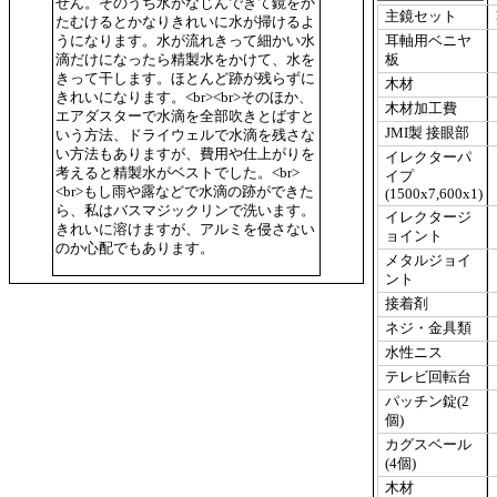
せん。そのうち水がなじんできて鏡をか
主鏡セット
たむけるとかなりきれいに水が掃けるよ
耳軸用ベニヤ
うになります。水が流れきって細かい水
板
滴だけになったら精製水をかけて、水を
きって干します。ほとんど跡が残らずに
木材
きれいになります。<br><br>そのほか、
木材加工費
エアダスターで水滴を全部吹きとばすと
JMI製 接眼部
いう方法、ドライウェルで水滴を残さな
い方法もありますが、費用や仕上がりを
イレクターパ
考えると精製水がベストでした。<br>
イプ
<br>もし雨や露などで水滴の跡ができた
(1500x7,600x1)
ら、私はバスマジックリンで洗います。
イレクタージ
きれいに溶けますが、アルミを侵さない
ョイント
のか心配でもあります。
メタルジョイ
ント
接着剤
ネジ・金具類
水性ニス
テレビ回転台
パッチン錠(2
個)
カグスベール
(4個)
木材