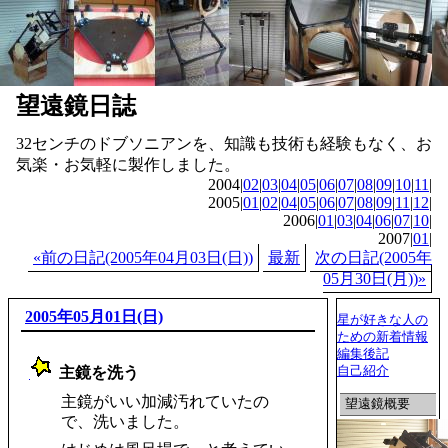
望遠鏡日誌
32センチのドブソニアンを、知識も技術も経験もなく、お
気楽・お気軽に製作しました。
2004|
02
|
03
|
04
|
05
|
06
|
07
|
08
|
09
|
10
|
11
|
2005|
01
|
02
|
04
|
05
|
06
|
07
|
08
|
09
|
11
|
12
|
2006|
01
|
03
|
04
|
06
|
07
|
10
|
2007|
01
|
«前の日記(2005年04月03日(日))
最新
次の日記(2005年
05月30日(月))»
2005年05月01日(日)
星が好きな人の
ための新着情報
編集後記
自己紹介
主鏡を洗う
_
主鏡がいい加減汚れていたの
望遠鏡概要
で、洗いました。