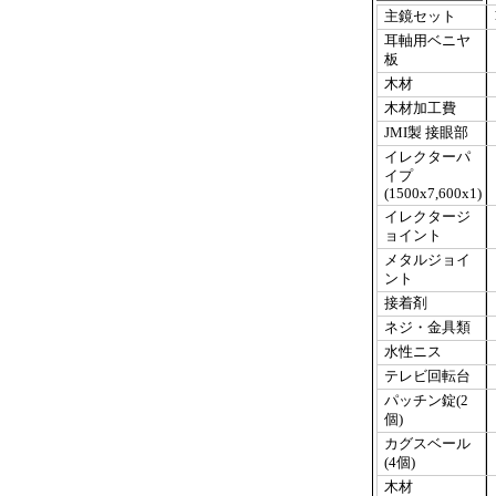
主鏡セット
耳軸用ベニヤ
板
木材
木材加工費
JMI製 接眼部
イレクターパ
イプ
(1500x7,600x1)
イレクタージ
ョイント
メタルジョイ
ント
接着剤
ネジ・金具類
水性ニス
テレビ回転台
パッチン錠(2
個)
カグスベール
(4個)
木材