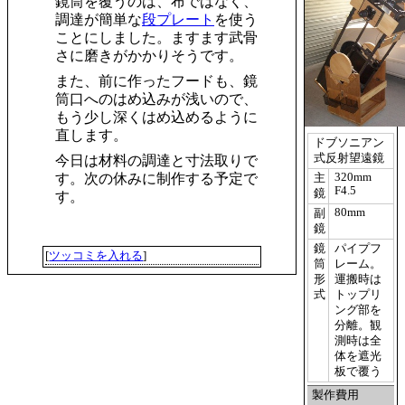
鏡筒を覆うのは、布ではなく、
調達が簡単な
段プレート
を使う
ことにしました。ますます武骨
さに磨きがかかりそうです。
また、前に作ったフードも、鏡
筒口へのはめ込みが浅いので、
もう少し深くはめ込めるように
直します。
ドブソニアン
式反射望遠鏡
今日は材料の調達と寸法取りで
320mm
す。次の休みに制作する予定で
主
F4.5
鏡
す。
80mm
副
鏡
鏡
パイプフ
[
ツッコミを入れる
]
筒
レーム。
形
運搬時は
式
トップリ
ング部を
分離。観
測時は全
体を遮光
板で覆う
製作費用