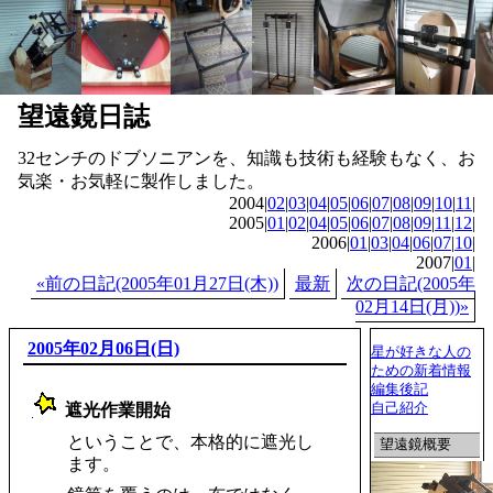
望遠鏡日誌
32センチのドブソニアンを、知識も技術も経験もなく、お
気楽・お気軽に製作しました。
2004|
02
|
03
|
04
|
05
|
06
|
07
|
08
|
09
|
10
|
11
|
2005|
01
|
02
|
04
|
05
|
06
|
07
|
08
|
09
|
11
|
12
|
2006|
01
|
03
|
04
|
06
|
07
|
10
|
2007|
01
|
«前の日記(2005年01月27日(木))
最新
次の日記(2005年
02月14日(月))»
2005年02月06日(日)
星が好きな人の
ための新着情報
編集後記
自己紹介
遮光作業開始
_
ということで、本格的に遮光し
望遠鏡概要
ます。