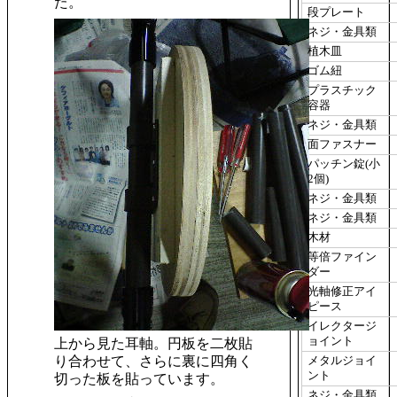
た。
段プレート
ネジ・金具類
植木皿
ゴム紐
プラスチック
容器
ネジ・金具類
面ファスナー
パッチン錠(小
2個)
ネジ・金具類
ネジ・金具類
木材
等倍ファイン
ダー
光軸修正アイ
ピース
イレクタージ
ョイント
上から見た耳軸。円板を二枚貼
り合わせて、さらに裏に四角く
メタルジョイ
ント
切った板を貼っています。
ネジ・金具類