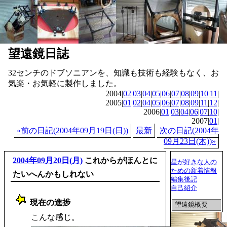
望遠鏡日誌
32センチのドブソニアンを、知識も技術も経験もなく、お
気楽・お気軽に製作しました。
2004|
02
|
03
|
04
|
05
|
06
|
07
|
08
|
09
|
10
|
11
|
2005|
01
|
02
|
04
|
05
|
06
|
07
|
08
|
09
|
11
|
12
|
2006|
01
|
03
|
04
|
06
|
07
|
10
|
2007|
01
|
«前の日記(2004年09月19日(日))
最新
次の日記(2004年
09月23日(木))»
2004年09月20日(月)
これからがほんとに
星が好きな人の
ための新着情報
たいへんかもしれない
編集後記
自己紹介
現在の進捗
望遠鏡概要
_
こんな感じ。