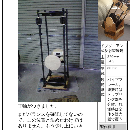
ドブソニアン
式反射望遠鏡
320mm
主
F4.5
鏡
80mm
副
鏡
鏡
パイプフ
筒
レーム。
形
運搬時は
式
トップリ
ング部を
分離。観
耳軸がつきました。
測時は全
まだバランスを確認してないの
体を遮光
板で覆う
で、この位置と決めたわけでは
ありません。もう少し上にいき
製作費用