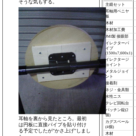
そうな気もする。
主鏡セット
耳軸用ベニヤ
板
木材
木材加工費
JMI製 接眼部
イレクターパ
イプ
(1500x7,600x1)
イレクタージ
ョイント
メタルジョイ
ント
接着剤
ネジ・金具類
水性ニス
テレビ回転台
パッチン錠(2
個)
耳軸を裏から見たところ。最初
カグスベール
は円板に直接パイプを貼り付け
(4個)
る予定でしたが”かさ上げ”しまし
木材