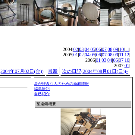
2004|
02
|
03
|
04
|
05
|
06
|
07
|
08
|
09
|
10
|
11
|
2005|
01
|
02
|
04
|
05
|
06
|
07
|
08
|
09
|
11
|
12
|
2006|
01
|
03
|
04
|
06
|
07
|
10
|
2007|
01
|
004年07月02日(金))
最新
次の日記(2004年08月01日(日))»
星が好きな人のための新着情報
編集後記
自己紹介
望遠鏡概要