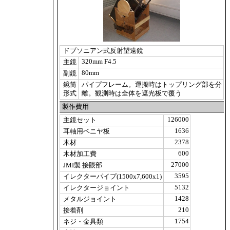
ドブソニアン式反射望遠鏡
320mm F4.5
主鏡
80mm
副鏡
鏡筒
パイプフレーム。運搬時はトップリング部を分
形式
離。観測時は全体を遮光板で覆う
製作費用
126000
主鏡セット
1636
耳軸用ベニヤ板
2378
木材
600
木材加工費
27000
JMI製 接眼部
3595
イレクターパイプ(1500x7,600x1)
5132
イレクタージョイント
1428
メタルジョイント
210
接着剤
1754
ネジ・金具類