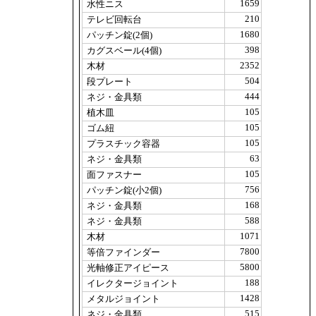
1659
水性ニス
210
テレビ回転台
1680
パッチン錠(2個)
398
カグスベール(4個)
2352
木材
504
段プレート
444
ネジ・金具類
105
植木皿
105
ゴム紐
105
プラスチック容器
63
ネジ・金具類
105
面ファスナー
756
パッチン錠(小2個)
168
ネジ・金具類
588
ネジ・金具類
1071
木材
7800
等倍ファインダー
5800
光軸修正アイピース
188
イレクタージョイント
1428
メタルジョイント
515
ネジ・金具類