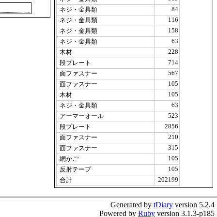
84
ネジ・金具類
116
ネジ・金具類
158
ネジ・金具類
63
ネジ・金具類
228
木材
714
段プレート
567
面ファスナー
105
面ファスナー
105
木材
63
ネジ・金具類
523
アーマーオール
2856
段プレート
210
面ファスナー
315
面ファスナー
105
網かご
105
反射テープ
202199
合計
Generated by
tDiary
version 5.2.4
Powered by
Ruby
version 3.1.3-p185