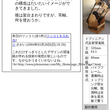
の構造はだいたいイメージがで
きてきました。
後は架台まわりですが、耳軸、
何を使おうか。
本日のツッコミ(全1件) [
ツッコミを入れ
ドブソニアン
る
]
式反射望遠鏡
☆
さかい
(2004年03月28日(日) 16:29)
320mm
主
F4.5
これだけすっきりとしたデザインの望遠
鏡
鏡が作れる技術や発想が欲しいもので
80mm
副
す。なかなかうまくいかないよね...
鏡
<br>http://www.johnsonian.com/My_Homepage_Files/Page7.html
鏡
パイプフ
筒
レーム。
形
運搬時は
式
トップリ
ング部を
分離。観
測時は全
体を遮光
板で覆う
製作費用