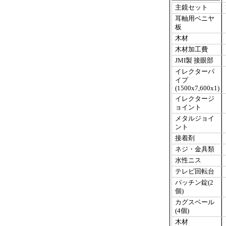
主鏡セット
耳軸用ベニヤ
板
木材
木材加工費
JMI製 接眼部
イレクターパ
イプ
(1500x7,600x1)
イレクタージ
ョイント
メタルジョイ
ント
接着剤
ネジ・金具類
水性ニス
テレビ回転台
パッチン錠(2
個)
カグスベール
(4個)
木材