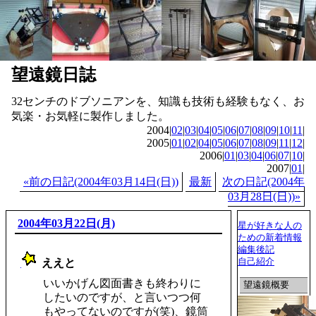
望遠鏡日誌
32センチのドブソニアンを、知識も技術も経験もなく、お
気楽・お気軽に製作しました。
2004|
02
|
03
|
04
|
05
|
06
|
07
|
08
|
09
|
10
|
11
|
2005|
01
|
02
|
04
|
05
|
06
|
07
|
08
|
09
|
11
|
12
|
2006|
01
|
03
|
04
|
06
|
07
|
10
|
2007|
01
|
«前の日記(2004年03月14日(日))
最新
次の日記(2004年
03月28日(日))»
2004年03月22日(月)
星が好きな人の
ための新着情報
編集後記
自己紹介
ええと
_
いいかげん図面書きも終わりに
望遠鏡概要
したいのですが、と言いつつ何
もやってないのですが(笑)、鏡筒