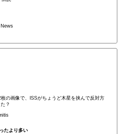
e News
2枚の画像で、ISSがちょうど木星を挟んで反対方
した？
itis
ったより多い