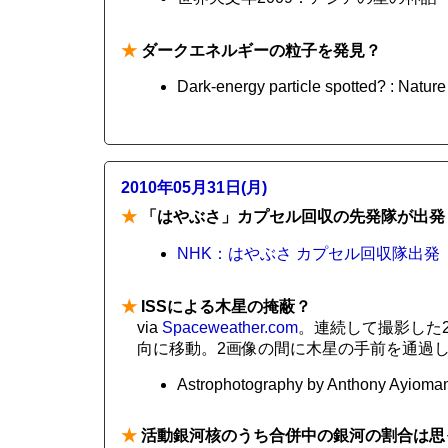
★
ダークエネルギーの粒子を発見？
Dark-energy particle spotted? : Natur
2010年05月31日(月)
★
「はやぶさ」カプセル回収の先発隊が出発
NHK：はやぶさ カプセル回収隊出発
★
ISSによる木星の掩蔽？
via
Spaceweather.com
。連続して撮影した
向に移動。2画像の間に木星の手前を通過
Astrophotography by Anthony Ayiomam
★
活動銀河核のうち合併中の銀河の割合は思