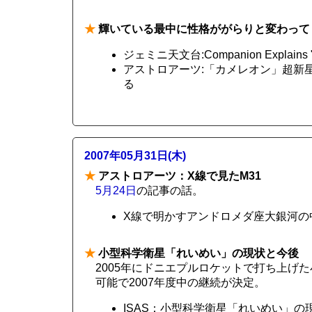
★
輝いている最中に性格ががらりと変わって
ジェミニ天文台:Companion Explains "C
アストロアーツ:「カメレオン」超新
る
2007年05月31日(木)
★
アストロアーツ：X線で見たM31
5月24日
の記事の話。
X線で明かすアンドロメダ座大銀河の
★
小型科学衛星「れいめい」の現状と今後
2005年にドニエプルロケットで打ち上げ
可能で2007年度中の継続が決定。
ISAS：小型科学衛星「れいめい」の