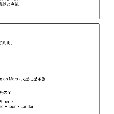
現状と今後
て判明。
 Flag on Mars - 火星に星条旗
たの？
Phoenix
 Phoenix Lander