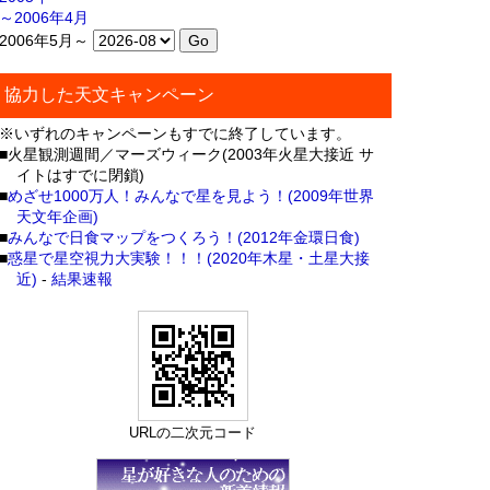
～2006年4月
2006年5月～
協力した天文キャンペーン
※いずれのキャンペーンもすでに終了しています。
■火星観測週間／マーズウィーク(2003年火星大接近 サ
イトはすでに閉鎖)
■
めざせ1000万人！みんなで星を見よう！(2009年世界
天文年企画)
■
みんなで日食マップをつくろう！(2012年金環日食)
■
惑星で星空視力大実験！！！(2020年木星・土星大接
近)
-
結果速報
URLの二次元コード