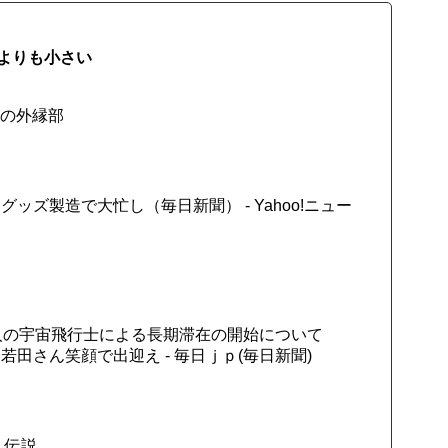
よりも小さい
河の外縁部
ズ製造で大忙し（毎日新聞） - Yahoo!ニュー
6人の宇宙飛行士による長期滞在の開始について
田さん笑顔で出迎え - 毎日ｊｐ(毎日新聞)
・伝説