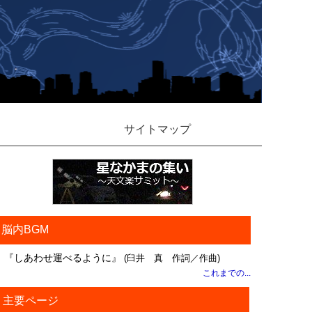
サイトマップ
脳内BGM
『しあわせ運べるように』
(臼井 真 作詞／作曲)
これまでの...
主要ページ