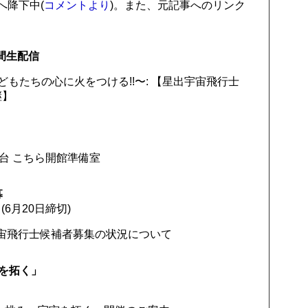
へ降下中(
コメントより
)。また、元記事へのリンク
時間生配信
どもたちの心に火をつける!!〜: 【星出宇宙飛行士
継】
文台 こちら開館準備室
募
6月20日締切)
宇宙飛行士候補者募集の状況について
宙を拓く」