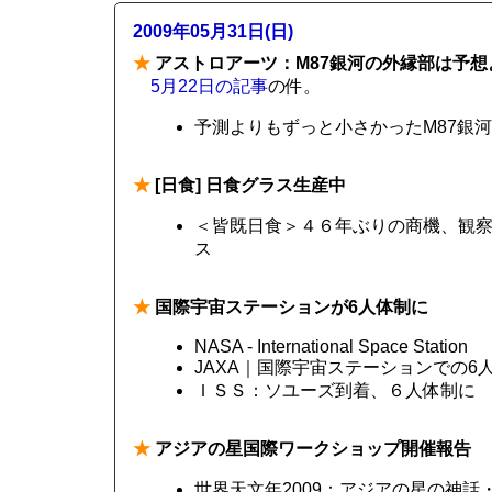
2009年05月31日(日)
★
アストロアーツ：M87銀河の外縁部は予想
5月22日の記事
の件。
予測よりもずっと小さかったM87銀
★
[日食] 日食グラス生産中
＜皆既日食＞４６年ぶりの商機、観察グッ
ス
★
国際宇宙ステーションが6人体制に
NASA - International Space Station
JAXA｜国際宇宙ステーションでの
ＩＳＳ：ソユーズ到着、６人体制に 若
★
アジアの星国際ワークショップ開催報告
世界天文年2009：アジアの星の神話