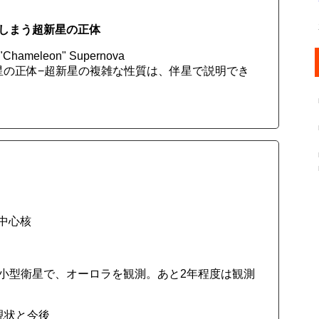
しまう超新星の正体
hameleon" Supernova
星の正体−超新星の複雑な性質は、伴星で説明でき
中心核
た小型衛星で、オーロラを観測。あと2年程度は観測
現状と今後