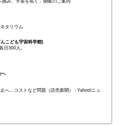
「空へ挑み、宇宙を拓く」開催のご案内
ラネタリウム
んこども宇宙科学館)
各日300人。
内
告へ
…コストなど問題（読売新聞） - Yahoo!ニュ