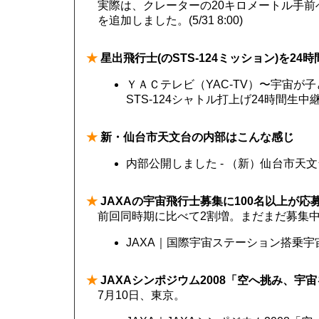
実際は、クレーターの20キロメートル手前
を追加しました。(5/31 8:00)
★
星出飛行士(のSTS-124ミッション)を24
ＹＡＣテレビ（YAC-TV）〜宇宙が子
STS-124シャトル打上げ24時間生中
★
新・仙台市天文台の内部はこんな感じ
内部公開しました - （新）仙台市天
★
JAXAの宇宙飛行士募集に100名以上が応
前回同時期に比べて2割増。まだまだ募集中(
JAXA｜国際宇宙ステーション搭乗
★
JAXAシンポジウム2008「空へ挑み、宇
7月10日、東京。