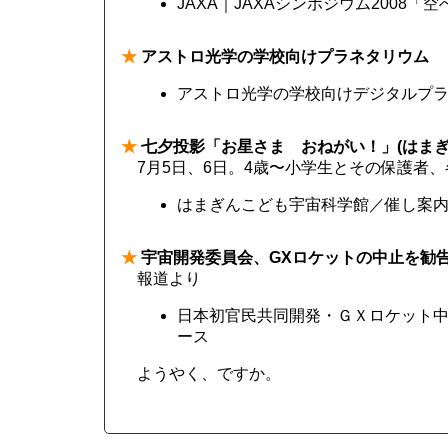
JAXA｜JAXAシンポジウム2008
★
アストロ光学の学校向けプラネタリウム
アストロ光学の学校向けデジタルプ
★
七夕投影「お星さま おねがい！」(はまぎ
7月5日、6日。4歳〜小学生とその保護者、
はまぎんこども宇宙科学館／催し案
★
宇宙開発委員会、GXロケットの中止を勧
報道より
日本初官民共同開発・ＧＸロケット中止へ
ース
ようやく、ですか。