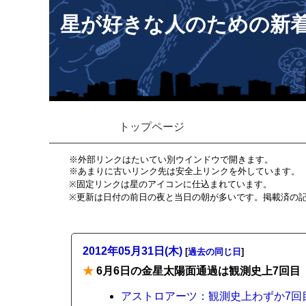
星が好きな人のための新
トップページ
※外部リンクはたいてい別ウインドウで開きます。
※あまりに古いリンク先は安全上リンクを外しています。
※固定リンクは星のアイコンに仕込まれています。
※更新は日付の前日の夜と当日の朝が多いです。掲載済の
2012年05月31日(木)
[
過去の同じ日
]
★
6月6日の金星太陽面通過は観測史上7回目
アストロアーツ：観測史上わずか7回