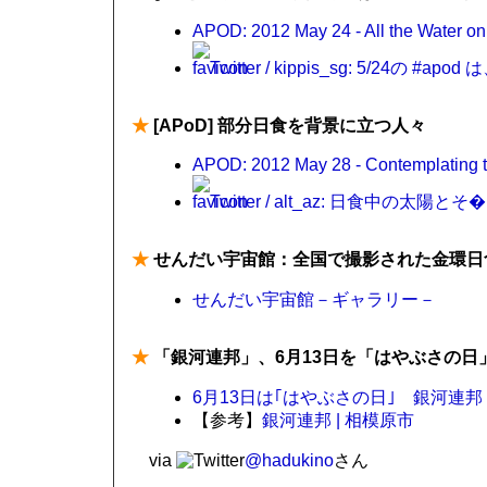
APOD: 2012 May 24 - All the Water o
Twitter / kippis_sg: 5/24の #apo
★
[APoD] 部分日食を背景に立つ人々
APOD: 2012 May 28 - Contemplating 
Twitter / alt_az: 日食中の太陽とそ�
★
せんだい宇宙館：全国で撮影された金環日
せんだい宇宙館－ギャラリー－
★
「銀河連邦」、6月13日を「はやぶさの日
6月13日は｢はやぶさの日｣ 銀河連邦・肝付
【参考】
銀河連邦 | 相模原市
via
@hadukino
さん