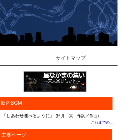
サイトマップ
脳内BGM
『しあわせ運べるように』
(臼井 真 作詞／作曲)
これまでの...
主要ページ