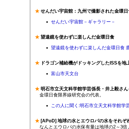
★
せんだい宇宙館：九州で撮影された金環日
せんだい宇宙館－ギャラリー－
★
望遠鏡を使わずに楽しんだ金環日食
望遠鏡を使わずに楽しんだ金環日食 
★
ドラゴン補給機がドッキングしたISSを地
富山市天文台
★
明石市立天文科学館学芸係長・井上毅さん
金環日食限界線研究会の代表。
この人に聞く:明石市立天文科学館学芸
★
[APoD] 地球の水とエウロパの水をそれ
なんとエウロパの水保有量は地球の2～3倍