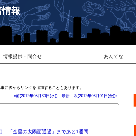
着情報
情報提供・問合せ
あんてな
記事に後からリンクを追加することもあります。
«前(2012年05月30日(水))
最新
次(2012年06月01日(金))»
目 「金星の太陽面通過」まであと1週間