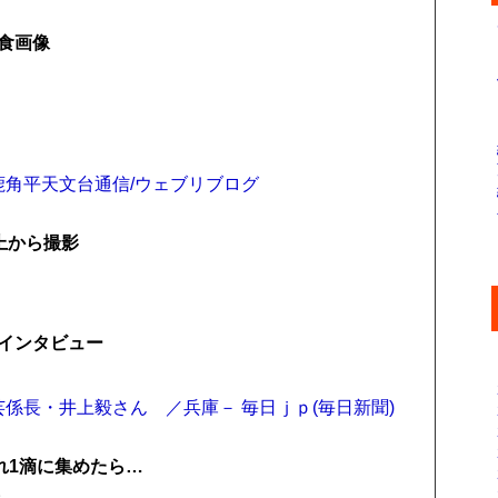
食画像
鹿角平天文台通信/ウェブリブログ
上から撮影
インタビュー
係長・井上毅さん ／兵庫－ 毎日ｊｐ(毎日新聞)
ぞれ1滴に集めたら…
。