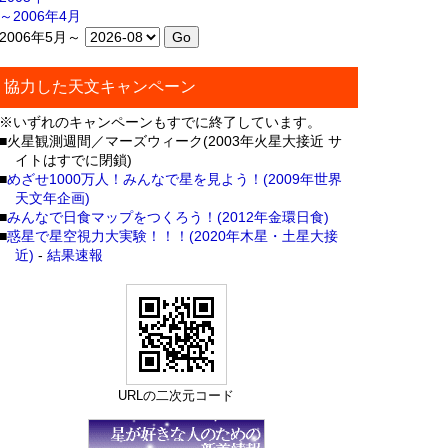
～2006年4月
2006年5月～
協力した天文キャンペーン
※いずれのキャンペーンもすでに終了しています。
■火星観測週間／マーズウィーク(2003年火星大接近 サ
イトはすでに閉鎖)
■
めざせ1000万人！みんなで星を見よう！(2009年世界
天文年企画)
■
みんなで日食マップをつくろう！(2012年金環日食)
■
惑星で星空視力大実験！！！(2020年木星・土星大接
近)
-
結果速報
URLの二次元コード