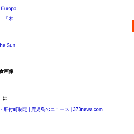
n Europa
d は、「木
the Sun
食画像
」に
町制定 | 鹿児島のニュース | 373news.com