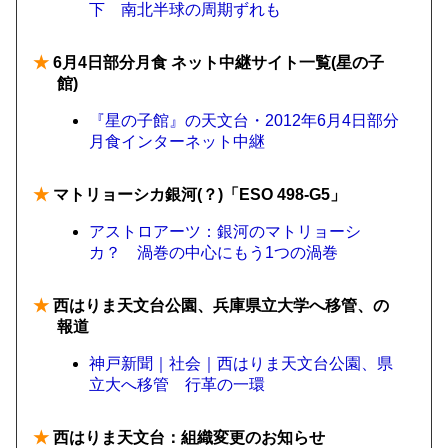
下 南北半球の周期ずれも
★
6月4日部分月食 ネット中継サイト一覧(星の子
館)
『星の子館』の天文台・2012年6月4日部分
月食インターネット中継
★
マトリョーシカ銀河(？)「ESO 498-G5」
アストロアーツ：銀河のマトリョーシ
カ？ 渦巻の中心にもう1つの渦巻
★
西はりま天文台公園、兵庫県立大学へ移管、の
報道
神戸新聞｜社会｜西はりま天文台公園、県
立大へ移管 行革の一環
★
西はりま天文台：組織変更のお知らせ