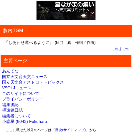
脳内BGM
『しあわせ運べるように』
(臼井 真 作詞／作曲)
これまでの...
主要ページ
あんてな
国立天文台天文ニュース
国立天文台アストロ・トピックス
VSOLJニュース
このサイトについて
プライバシーポリシー
編集後記
望遠鏡日誌
編集者について
小惑星 (8043) Fukuhara
ここに載せた以外のページは「
目次(サイトマップ)
」から