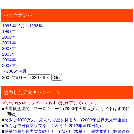
バックナンバー
1997年12月～1998年
1999年
2000年
2001年
2002年
2003年
2004年
2005年
～2006年4月
2006年5月～
協力した天文キャンペーン
※いずれのキャンペーンもすでに終了しています。
■火星観測週間／マーズウィーク(2003年火星大接近 サイトはすでに
閉鎖)
■
めざせ1000万人！みんなで星を見よう！(2009年世界天文年企画)
■
みんなで日食マップをつくろう！(2012年金環日食)
■
惑星で星空視力大実験！！！(2020年木星・土星大接近)
-
結果速報