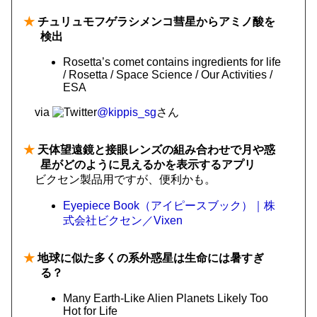
★
チュリュモフゲラシメンコ彗星からアミノ酸を
検出
Rosetta’s comet contains ingredients for life
/ Rosetta / Space Science / Our Activities /
ESA
via
@kippis_sg
さん
★
天体望遠鏡と接眼レンズの組み合わせで月や惑
星がどのように見えるかを表示するアプリ
ビクセン製品用ですが、便利かも。
Eyepiece Book（アイピースブック）｜株
式会社ビクセン／Vixen
★
地球に似た多くの系外惑星は生命には暑すぎ
る？
Many Earth-Like Alien Planets Likely Too
Hot for Life