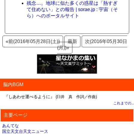
残念…。地球に似た多くの惑星は「熱すぎ
て住めない」との報告 | sorae.jp : 宇宙（そ
ら）へのポータルサイト
«前(2016年05月28日(土))
最新
次(2016年05月30日
(月))»
脳内BGM
『しあわせ運べるように』
(臼井 真 作詞／作曲)
これまでの...
主要ページ
あんてな
国立天文台天文ニュース