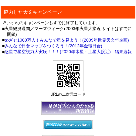
協力した天文キャンペーン
※いずれのキャンペーンもすでに終了しています。
■火星観測週間／マーズウィーク(2003年火星大接近 サイトはすでに
閉鎖)
■
めざせ1000万人！みんなで星を見よう！(2009年世界天文年企画)
■
みんなで日食マップをつくろう！(2012年金環日食)
■
惑星で星空視力大実験！！！(2020年木星・土星大接近)
-
結果速報
URLの二次元コード