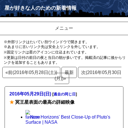
星が好きな人のための新着情報
メニュー
※外部リンクはたいてい別ウインドウで開きます。
※あまりに古いリンク先は安全上リンクを外しています。
※固定リンクは星のアイコンに仕込まれています。
※更新は日付の前日の夜と当日の朝が多いです。掲載済の記事に後からリ
ンクを追加することもあります。
«前(2016年05月28日(土))
最新
次(2016年05月30日
(月))»
2016年05月29日(日)
[
過去の同じ日
]
★
冥王星表面の最高の詳細映像
New Horizons' Best Close-Up of Pluto's
Surface | NASA