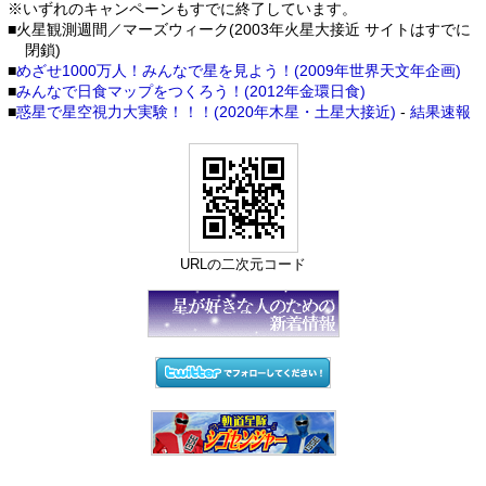
※いずれのキャンペーンもすでに終了しています。
■火星観測週間／マーズウィーク(2003年火星大接近 サイトはすでに
閉鎖)
■
めざせ1000万人！みんなで星を見よう！(2009年世界天文年企画)
■
みんなで日食マップをつくろう！(2012年金環日食)
■
惑星で星空視力大実験！！！(2020年木星・土星大接近)
-
結果速報
URLの二次元コード