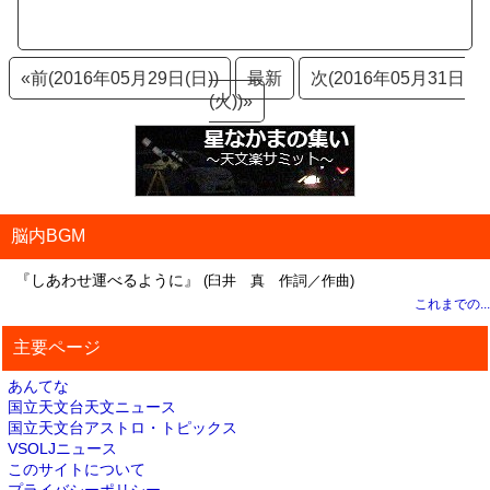
«前(2016年05月29日(日))
最新
次(2016年05月31日
(火))»
脳内BGM
『しあわせ運べるように』
(臼井 真 作詞／作曲)
これまでの...
主要ページ
あんてな
国立天文台天文ニュース
国立天文台アストロ・トピックス
VSOLJニュース
このサイトについて