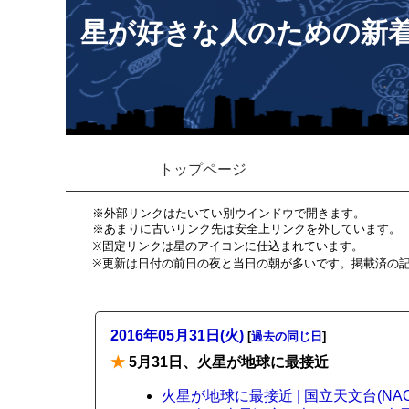
星が好きな人のための新
トップページ
※外部リンクはたいてい別ウインドウで開きます。
※あまりに古いリンク先は安全上リンクを外しています。
※固定リンクは星のアイコンに仕込まれています。
※更新は日付の前日の夜と当日の朝が多いです。掲載済の
2016年05月31日(火)
[
過去の同じ日
]
★
5月31日、火星が地球に最接近
火星が地球に最接近 | 国立天文台(NAO