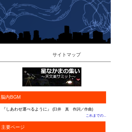
サイトマップ
脳内BGM
『しあわせ運べるように』
(臼井 真 作詞／作曲)
これまでの...
主要ページ