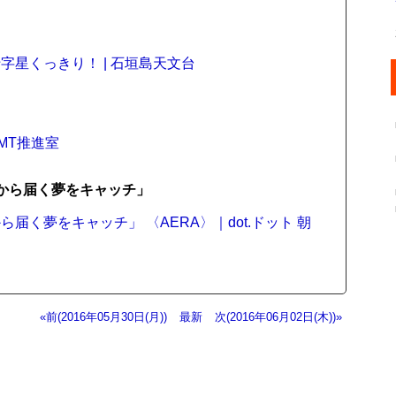
星くっきり！ | 石垣島天文台
TMT推進室
星から届く夢をキャッチ」
く夢をキャッチ」 〈AERA〉｜dot.ドット 朝
«前(2016年05月30日(月))
最新
次(2016年06月02日(木))»