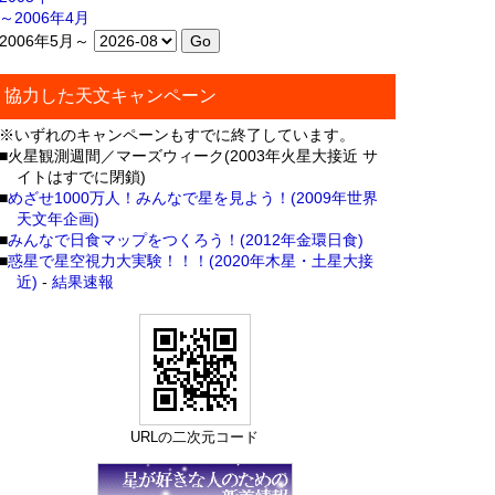
～2006年4月
2006年5月～
協力した天文キャンペーン
※いずれのキャンペーンもすでに終了しています。
■火星観測週間／マーズウィーク(2003年火星大接近 サ
イトはすでに閉鎖)
■
めざせ1000万人！みんなで星を見よう！(2009年世界
天文年企画)
■
みんなで日食マップをつくろう！(2012年金環日食)
■
惑星で星空視力大実験！！！(2020年木星・土星大接
近)
-
結果速報
URLの二次元コード