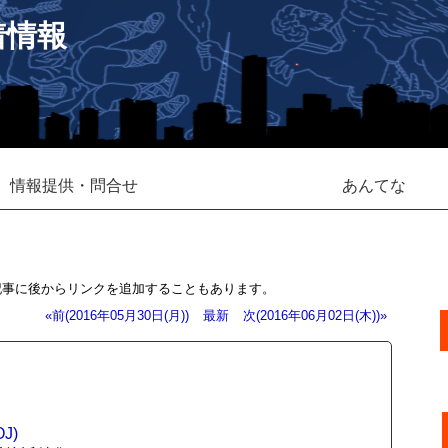
着情報
情報提供・問合せ
あんてな
記事に後からリンクを追加することもあります。
«前(2016年05月30日(月))
最新
次(2016年06月02日(木))»
J)