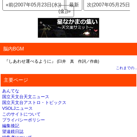
«前(2007年05月23日(水))
最新
次(2007年05月25日
(金))»
脳内BGM
『しあわせ運べるように』
(臼井 真 作詞／作曲)
これまでの...
主要ページ
あんてな
国立天文台天文ニュース
国立天文台アストロ・トピックス
VSOLJニュース
このサイトについて
プライバシーポリシー
編集後記
望遠鏡日誌