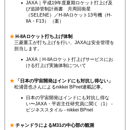
JAXA｜平成19年度夏期ロケット打上げ及
び追跡管制計画書 月周回衛星
（SELENE）／H-IIAロケット13号機（H-
IIA・F13） （案）
★
H-IIAロケット打ち上げ体制
三菱重工が打ち上げを行い、JAXAは安全管理を
担当します。
JAXA｜H-IIAロケット打上げサービスにお
ける打上げ実施体制について
★
「日本の宇宙開発はインドにも対抗し得ない」
松浦晋也さんによるnikkei BPnet連載記事。
日本の宇宙開発はインドにも対抗し得な
い〜JAXA・平岩主任研究員に聞く（1） -
ビジネススタイル - nikkei BPnet
★
チャンドラによるM31の中心部の観測