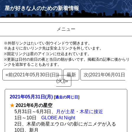
星が好きな人のための新着情報
メニュー
※外部リンクはたいてい別ウインドウで開きます。
※あまりに古いリンク先は安全上リンクを外しています。
※固定リンクは星のアイコンに仕込まれています。
※更新は日付の前日の夜と当日の朝が多いです。掲載済の記事に後からリ
ンクを追加することもあります。
«前(2021年05月30日(日))
最新
次(2021年06月01日
(火))»
2021年05月31日(月)
[
過去の同じ日
]
★
2021年6月の星空
5月31日～6月3日、
月が土星・木星に接近
1日～10日
GLOBE At Night
2日、木星の衛星エウロパの影にガニメデが入る
10日、新月