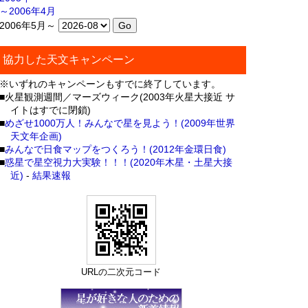
～2006年4月
2006年5月～
協力した天文キャンペーン
※いずれのキャンペーンもすでに終了しています。
■火星観測週間／マーズウィーク(2003年火星大接近 サ
イトはすでに閉鎖)
■
めざせ1000万人！みんなで星を見よう！(2009年世界
天文年企画)
■
みんなで日食マップをつくろう！(2012年金環日食)
■
惑星で星空視力大実験！！！(2020年木星・土星大接
近)
-
結果速報
URLの二次元コード