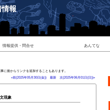
着情報
情報提供・問合せ
あんてな
記事に後からリンクを追加することもあります。
«前(2025年05月30日(金))
最新
次(2025年06月01日(日))»
天文現象