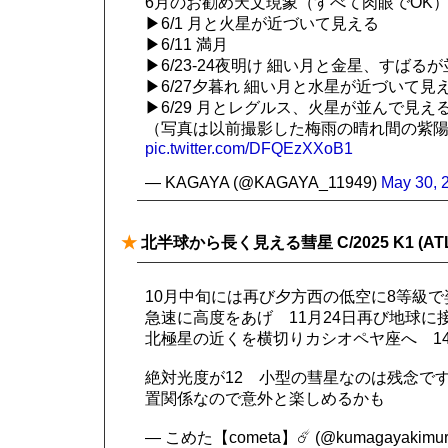
6月のお勧め天文現象（すべて肉眼でOK
▶6/1 月と火星が近づいて見える
▶6/11 満月
▶6/23-24夜明け 細い月と金星、すばる
▶6/27夕暮れ 細い月と水星が近づいて見
▶6/29 月とレグルス、火星が並んで見え
（写真は以前撮影した梅雨の晴れ間の紫
pic.twitter.com/DFQEzXXoB1
— KAGAYA (@KAGAYA_11949)
May 30, 
★
北半球から長く見える彗星 C/2025 K1 (ATL
10月中旬には再び夕方西の低空に8等級で
急速に高度をあげ 11月24日再び地球に接
北極星の近くを横切りカシオペヤ座へ 1
絶対光度が12 小型の彗星なのは残念で
置関係なので意外と楽しめるかも
— こめた【cometa】☄️ (@kumagayakimur