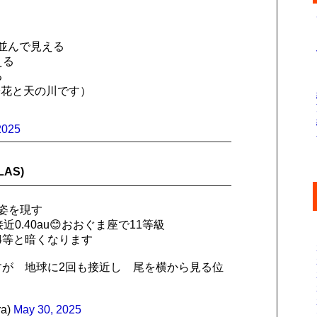
）
が並んで見える
える
る
陽花と天の川です）
2025
AS)
姿を現す
近0.40au😊おおぐま座で11等級
4等と暗くなります
すが 地球に2回も接近し 尾を横から見る位
a)
May 30, 2025