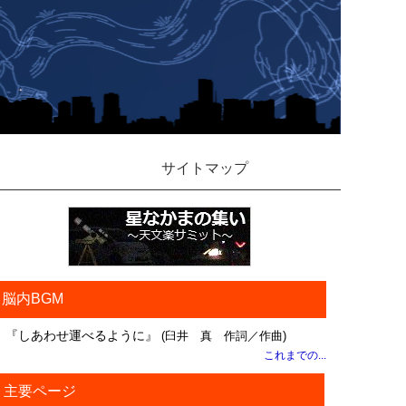
サイトマップ
脳内BGM
『しあわせ運べるように』
(臼井 真 作詞／作曲)
これまでの...
主要ページ