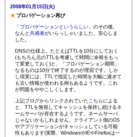
2008年01月15日(火)
★
プロパゲーション再び
「プロパゲーションというらしい」
のその後。
なんと
共感者
がいらっしゃいました。安心しま
した。
DNSの仕様上、たとえばTTLを10分にしておく
(もちろん元のTTLを考慮して時間に余裕をもっ
て変更しておく)と、「プロパゲーション期間」
なるものは10分で終了するのが理屈です。しか
し現実には、TTLで指定した時間を大幅に過ぎて
も古い情報が使われる例もあるようです。これ
が問題をややこしくします。
上記ブログからリンクされていた
こちら
による
と、TTLを無視してキャッシュを保持し続けるネ
ームサーバが存在するようです。ネームサーバ
じゃないかもしれません。クライアント側のOS
やアプリケーションがキャッシュしている可能
性もあります(実際、WindowsやIEやFirefoxは一