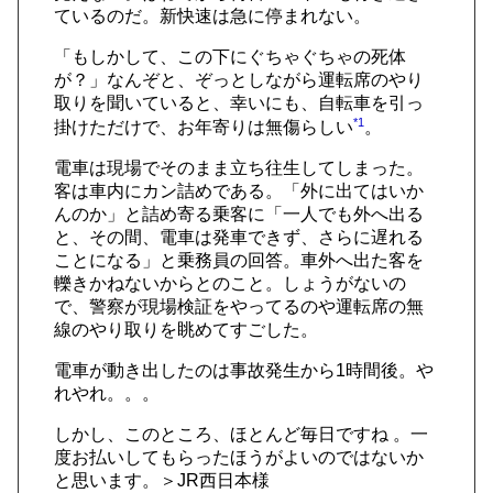
ているのだ。新快速は急に停まれない。
「もしかして、この下にぐちゃぐちゃの死体
が？」なんぞと、ぞっとしながら運転席のやり
取りを聞いていると、幸いにも、自転車を引っ
*1
掛けただけで、お年寄りは無傷らしい
。
電車は現場でそのまま立ち往生してしまった。
客は車内にカン詰めである。「外に出てはいか
んのか」と詰め寄る乗客に「一人でも外へ出る
と、その間、電車は発車できず、さらに遅れる
ことになる」と乗務員の回答。車外へ出た客を
轢きかねないからとのこと。しょうがないの
で、警察が現場検証をやってるのや運転席の無
線のやり取りを眺めてすごした。
電車が動き出したのは事故発生から1時間後。や
れやれ。。。
しかし、このところ、ほとんど毎日ですね 。一
度お払いしてもらったほうがよいのではないか
と思います。＞JR西日本様