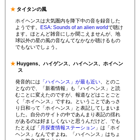
★
タイタンの風
ホイヘンスは大気圏内を降下中の音を録音した
ようです。
ESA: Sounds of an alien world
で聴け
ます。ほとんど雑音にしか聞こえませんが、地
球以外の星の風の音なんてなかなか聴けるもの
でもないでしょう。
★
Huygens、ハイゲンス、ハイヘンス、ホイヘン
ス
発音的には
「ハイヘンス」が最も近い
、とのこ
となので、「新着情報」も「ハイヘンス」と読
むことに変えたのですが、報道などはことごと
く「ホイヘンス」ですね。ということであっさ
り日和って「ホイヘンス」と表記してしまいま
した。自分のサイトの中であんまり表記の揺れ
があるのは好ましくないと思うんだけど、でも
たとえば「
月探査情報ステーション
」は「ホイ
ヘンス」なんですよね。「ハイヘンス」はちょ