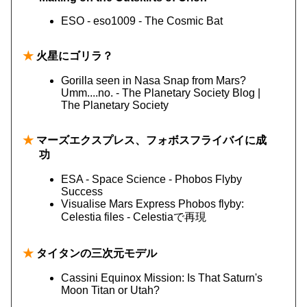
ESO - eso1009 - The Cosmic Bat
★
火星にゴリラ？
Gorilla seen in Nasa Snap from Mars?
Umm....no. - The Planetary Society Blog |
The Planetary Society
★
マーズエクスプレス、フォボスフライバイに成
功
ESA - Space Science - Phobos Flyby
Success
Visualise Mars Express Phobos flyby:
Celestia files - Celestiaで再現
★
タイタンの三次元モデル
Cassini Equinox Mission: Is That Saturn's
Moon Titan or Utah?