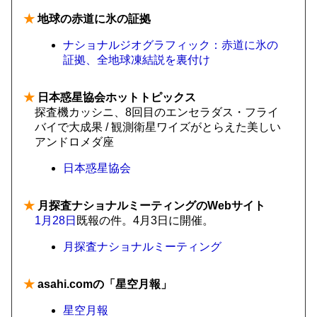
★
地球の赤道に氷の証拠
ナショナルジオグラフィック：赤道に氷の
証拠、全地球凍結説を裏付け
★
日本惑星協会ホットトピックス
探査機カッシニ、8回目のエンセラダス・フライ
バイで大成果 / 観測衛星ワイズがとらえた美しい
アンドロメダ座
日本惑星協会
★
月探査ナショナルミーティングのWebサイト
1月28日
既報の件。4月3日に開催。
月探査ナショナルミーティング
★
asahi.comの「星空月報」
星空月報