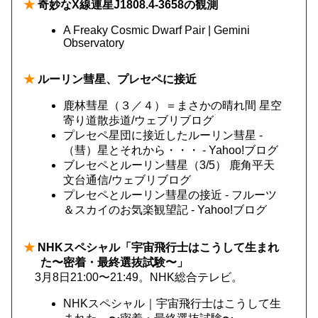
★
奇妙なX線連星J1808.4-3658の観測
A Freaky Cosmic Dwarf Pair | Gemini
Observatory
★
ルーリン彗星、プレセペに接近
鹿林彗星（３／４）＝まさかの晴れ間 星空
寄り道散歩道/ウェブリブログ
プレセペ星団に接近したルーリン彗星 -
（彗）星とそれから・・・ - Yahoo!ブログ
ブレセペとルーリン彗星（3/5） 鹿角平天
文台通信/ウェブリブログ
プレセペとルーリン彗星の接近 - フルーツ
＆スカイのお気楽観望記 - Yahoo!ブログ
★
NHKスペシャル「宇宙飛行士はこうして生まれ
た〜密着・最終選抜試験〜」
3月8日21:00〜21:49。NHK総合テレビ。
NHKスペシャル｜宇宙飛行士はこうして生