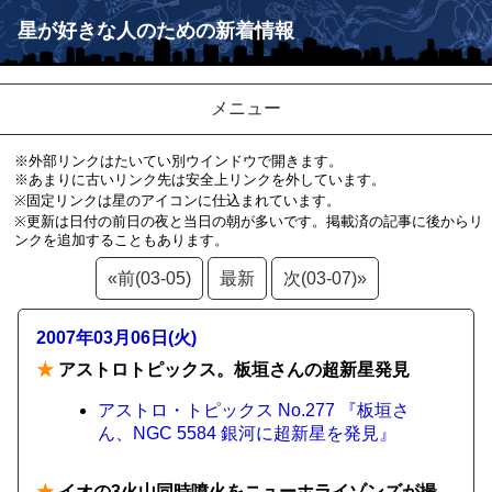
星が好きな人のための新着情報
メニュー
※外部リンクはたいてい別ウインドウで開きます。
※あまりに古いリンク先は安全上リンクを外しています。
※固定リンクは星のアイコンに仕込まれています。
※更新は日付の前日の夜と当日の朝が多いです。掲載済の記事に後からリ
ンクを追加することもあります。
«前(03-05)
最新
次(03-07)»
2007年03月06日(火)
★
アストロトピックス。板垣さんの超新星発見
アストロ・トピックス No.277 『板垣さ
ん、NGC 5584 銀河に超新星を発見』
★
イオの3火山同時噴火をニューホライゾンズが撮