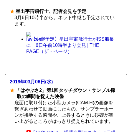
★
星出宇宙飛行士、記者会見を予定
3月6日10時半から。ネット中継も予定されてい
ます。
【中継予定】星出宇宙飛行士がISS船長
に 6日午前10時半より会見 | THE
PAGE（ザ・ページ）
2019年03月06日(水)
★
「はやぶさ2」第1回タッチダウン・サンプル採
取の瞬間を捉えた映像
底面に取り付けた小型カメラ(CAM-H)の画像を
繋ぎあわせて動画にしたもの。サンプラーホー
ンが接地する瞬間や、上昇するときに砂礫が舞
い上がるところがはっきり捉えられています。