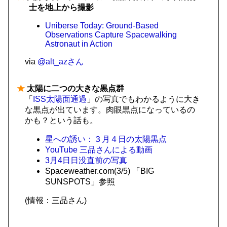
士を地上から撮影
Uniberse Today: Ground-Based
Observations Capture Spacewalking
Astronaut in Action
via
@alt_azさん
★
太陽に二つの大きな黒点群
「
ISS太陽面通過
」の写真でもわかるように大き
な黒点が出ています。肉眼黒点になっているの
かも？という話も。
星への誘い：３月４日の太陽黒点
YouTube 三品さんによる動画
3月4日日没直前の写真
Spaceweather.com(3/5) 「BIG
SUNSPOTS」参照
(情報：三品さん)