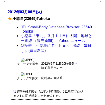
2012年03月06日(火)
★
小惑星(23649)Tohoku
JPL Small-Body Database Browser: 23649
Tohoku
小惑星「東北」３月１１日に太陽・地球と
一直線 （読売新聞） - Yahoo!ニュース
雑記帳：小惑星にＴｏｈｏｋｕ命名 - 毎日
ｊｐ(毎日新聞)
*1
2012年3月11日20時46分
クリックで拡大
陸前高田市の空
同時刻の太陽系
クリックで拡大
*1
震災発生時刻から1年と6時間後。311星空プロジ
ェクトの開始時刻に合わせました。