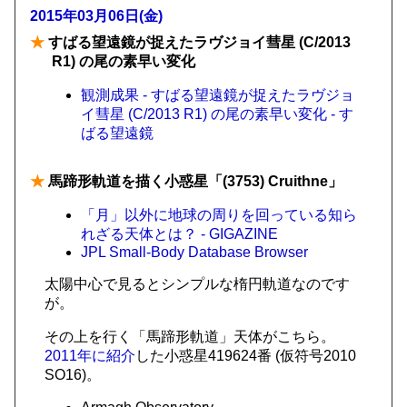
2015年03月06日(金)
★
すばる望遠鏡が捉えたラヴジョイ彗星 (C/2013
R1) の尾の素早い変化
観測成果 - すばる望遠鏡が捉えたラヴジョ
イ彗星 (C/2013 R1) の尾の素早い変化 - す
ばる望遠鏡
★
馬蹄形軌道を描く小惑星「(3753) Cruithne」
「月」以外に地球の周りを回っている知ら
れざる天体とは？ - GIGAZINE
JPL Small-Body Database Browser
太陽中心で見るとシンプルな楕円軌道なのです
が。
その上を行く「馬蹄形軌道」天体がこちら。
2011年に紹介
した小惑星419624番 (仮符号2010
SO16)。