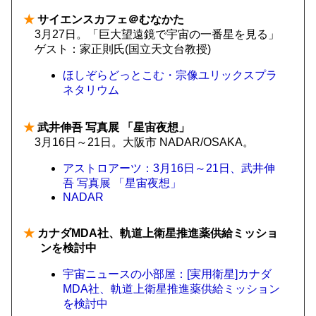
★
サイエンスカフェ＠むなかた
3月27日。「巨大望遠鏡で宇宙の一番星を見る」
ゲスト：家正則氏(国立天文台教授)
ほしぞらどっとこむ・宗像ユリックスプラ
ネタリウム
★
武井伸吾 写真展 「星宙夜想」
3月16日～21日。大阪市 NADAR/OSAKA。
アストロアーツ：3月16日～21日、武井伸
吾 写真展 「星宙夜想」
NADAR
★
カナダMDA社、軌道上衛星推進薬供給ミッショ
ンを検討中
宇宙ニュースの小部屋：[実用衛星]カナダ
MDA社、軌道上衛星推進薬供給ミッション
を検討中