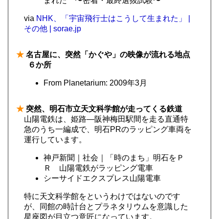
まれた 〜密着・最終選抜試験〜
via
NHK、「宇宙飛行士はこうして生まれた」 |
その他 | sorae.jp
★
名古屋に、突然「かぐや」の映像が流れる地点
６か所
From Planetarium: 2009年3月
★
突然、明石市立天文科学館が走ってくる鉄道
山陽電鉄は、姫路―阪神梅田駅間を走る直通特
急のうち一編成で、明石PRのラッピング車両を
運行しています。
神戸新聞｜社会｜「時のまち」明石をＰ
Ｒ 山陽電鉄がラッピング電車
シーサイドエクスプレス山陽電車
特に天文科学館をというわけではないのです
が、同館の時計台とプラネタリウムを意識した
星座図が目立つ意匠になっています。