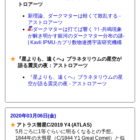
トロアーツ
新理論、ダークマターは軽くて散乱する -
アストロアーツ
ダークマターは打てば響く？! -共鳴現象
が解き明かす銀河のダークマター分布の謎-
| Kavli IPMU-カブリ数物連携宇宙研究機構
★
『星よりも、遠くへ』プラネタリウムの星空が
語る震災の夜：アストロアーツ
『星よりも、遠くへ』プラネタリウムの星
空が語る震災の夜 - アストロアーツ
2020年03月06日(金)
★
アトラス彗星C/2019 Y4 (ATLAS)
5月ごろに1等ぐらいに明るくなるとの予想。
1844年の大彗星（C/1844 Y1 Great Comet）と似