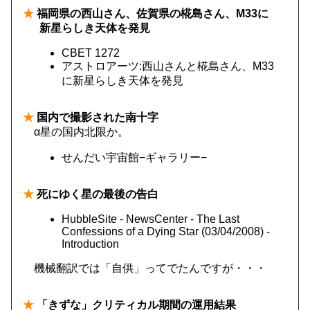
★
福岡県の西山さん、佐賀県の椛島さん、M33に
新星らしき天体を発見
CBET 1272
アストロアーツ:西山さんと椛島さん、M33
に新星らしき天体を発見
★
国内で撮影された南十字
α星の国内北限か。
せんだい宇宙館−ギャラリー−
★
死にゆく星の最後の告白
HubbleSite - NewsCenter - The Last
Confessions of a Dying Star (03/04/2008) -
Introduction
機械翻訳では「自供」ってでたんですが・・・
★
「きずな」クリティカル期間の運用結果