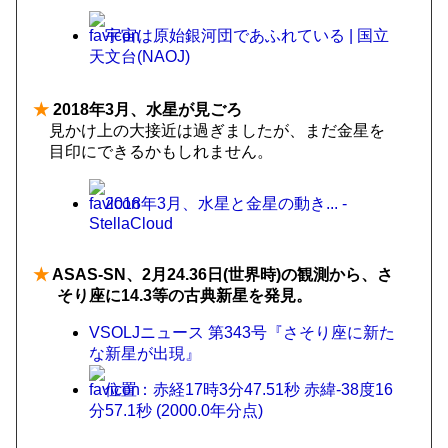
宇宙は原始銀河団であふれている | 国立
天文台(NAOJ)
★
2018年3月、水星が見ごろ
見かけ上の大接近は過ぎましたが、まだ金星を
目印にできるかもしれません。
2018年3月、水星と金星の動き... -
StellaCloud
★
ASAS-SN、2月24.36日(世界時)の観測から、さ
そり座に14.3等の古典新星を発見。
VSOLJニュース 第343号『さそり座に新た
な新星が出現』
位置：赤経17時3分47.51秒 赤緯-38度16
分57.1秒 (2000.0年分点)