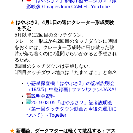
「はやぶさ２」搭載小型モニタカメラ撮
影映像 / Images from CAM-H - YouTube
★
はやぶさ2、4月1日の週にクレーター形成実験
を予定
5月以降に2回目のタッチダウン。
クレーター形成から2回目のタッチダウンに時間
をおくのは、クレーター形成時に飛び散った破
片が落ち着くのに2週間ぐらいかかると予想され
るため。
3回目のタッチダウンは実施しない。
1回目タッチダウン地点は「たまてばこ」と命名
小惑星探査機「はやぶさ2」の記者説明会
（19/3/5）中継録画 | ファン!ファン!JAXA!
説明会資料
2019-03-05「はやぶさ２」記者説明会
（第一回タッチダウン動画と今後の運用に
ついて） - Togetter
★
新理論、ダークマターは軽くて散乱する：アス