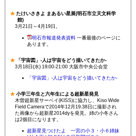
★
たけいさきよ まあるい星展(明石市立天文科学
館)
3月21日～4月19日。
明石市報道発表資料
一番最後のページに
あります。
★
「宇宙図」-人は宇宙をどう描いてきたか-
3月18日(水) 19:00-21:00 大阪市中央公会堂
「宇宙図」-人は宇宙をどう描いてきたか-
★
小学三年生と六年生による超新星発見
木曽超新星サーベイ(KISS)に協力し、Kiso Wide
Field Cameraで2014年12月19.38日に撮影され
た画像から超新星2014dyを発見。姉の小冬さん
は2個目になります。
超新星見つけたよ 一宮の小３・小６姉妹