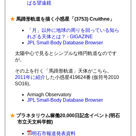
ばる望遠鏡
★
馬蹄形軌道を描く小惑星「(3753) Cruithne」
「月」以外に地球の周りを回っている知ら
れざる天体とは？ - GIGAZINE
JPL Small-Body Database Browser
太陽中心で見るとシンプルな楕円軌道なのです
が。
その上を行く「馬蹄形軌道」天体がこちら。
2011年に紹介
した小惑星419624番 (仮符号2010
SO16)。
Armagh Observatory
JPL Small-Body Database Browser
★
プラネタリウム稼働20,000日記念イベント(明石
市立天文科学館)
明石市報道発表資料