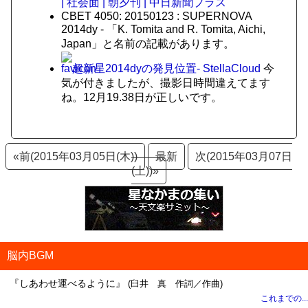
| 社会面 | 朝夕刊 | 中日新聞プラス
CBET 4050: 20150123 : SUPERNOVA
2014dy - 「K. Tomita and R. Tomita, Aichi,
Japan」と名前の記載があります。
超新星2014dyの発見位置- StellaCloud
今
気が付きましたが、撮影日時間違えてます
ね。12月19.38日が正しいです。
«前(2015年03月05日(木))
最新
次(2015年03月07日
(土))»
脳内BGM
『しあわせ運べるように』
(臼井 真 作詞／作曲)
これまでの...