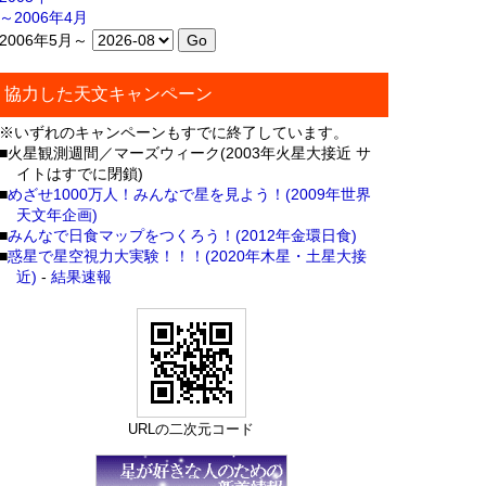
～2006年4月
2006年5月～
協力した天文キャンペーン
※いずれのキャンペーンもすでに終了しています。
■火星観測週間／マーズウィーク(2003年火星大接近 サ
イトはすでに閉鎖)
■
めざせ1000万人！みんなで星を見よう！(2009年世界
天文年企画)
■
みんなで日食マップをつくろう！(2012年金環日食)
■
惑星で星空視力大実験！！！(2020年木星・土星大接
近)
-
結果速報
URLの二次元コード