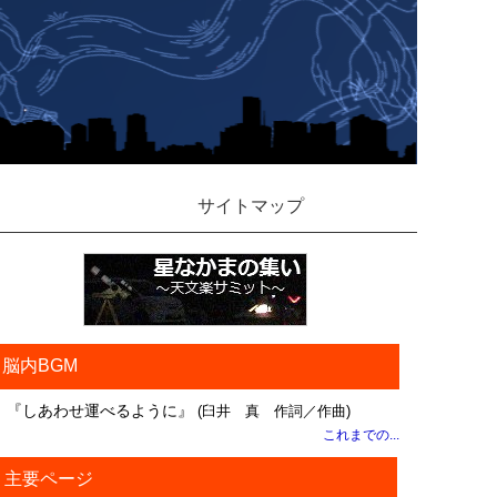
サイトマップ
脳内BGM
『しあわせ運べるように』
(臼井 真 作詞／作曲)
これまでの...
主要ページ