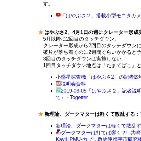
す。
「はやぶさ２」搭載小型モニタカメラ撮影映像 
★
はやぶさ2、4月1日の週にクレーター形成
5月以降に2回目のタッチダウン。
クレーター形成から2回目のタッチダウン
破片が落ち着くのに2週間ぐらいかかると
3回目のタッチダウンは実施しない。
1回目タッチダウン地点は「たまてばこ」
小惑星探査機「はやぶさ2」の記者説明会（1
説明会資料
2019-03-05「はやぶさ２」
て） - Togetter
★
新理論、ダークマターは軽くて散乱する：
新理論、ダークマターは軽くて散乱する
ダークマターは打てば響く？! -共
Kavli IPMU-カブリ数物連携宇宙研究