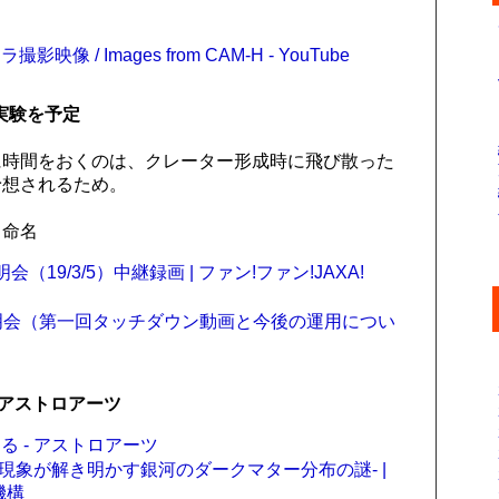
/ Images from CAM-H - YouTube
実験を予定
に時間をおくのは、クレーター形成時に飛び散った
予想されるため。
と命名
9/3/5）中継録画 | ファン!ファン!JAXA!
記者説明会（第一回タッチダウン動画と今後の運用につい
アストロアーツ
 - アストロアーツ
鳴現象が解き明かす銀河のダークマター分布の謎- |
機構