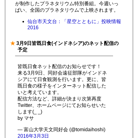
が制作したプラネタリウム特別番組。今週いっ
ぱい、全国のプラネタリウムで上映されます。
仙台市天文台：「星空とともに」投映情報
2016
★
3月9日皆既日食(インドネシア)のネット配信の
予定
皆既日食ネット配信のお知らせです！
来る3月9日、同好会遠征部隊がインドネ
シアにて日食観測を行います。更に、皆
既日食の様子をインターネット配信した
いと考えています。
配信方法など、詳細が決まり次第再度
Twitter、ホームページにてお知らせいた
します(_ _)
by マサ
— 富山大学天文同好会 (@tomidaihoshi)
2016年3月3日