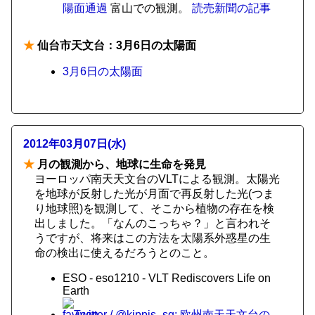
陽面通過
富山での観測。
読売新聞の記事
★
仙台市天文台：3月6日の太陽面
3月6日の太陽面
2012年03月07日(水)
★
月の観測から、地球に生命を発見
ヨーロッパ南天天文台のVLTによる観測。太陽光
を地球が反射した光が月面で再反射した光(つま
り地球照)を観測して、そこから植物の存在を検
出しました。「なんのこっちゃ？」と言われそ
うですが、将来はこの方法を太陽系外惑星の生
命の検出に使えるだろうとのこと。
ESO - eso1210 - VLT Rediscovers Life on
Earth
Twitter / @kippis_sg: 欧州南天天文台の