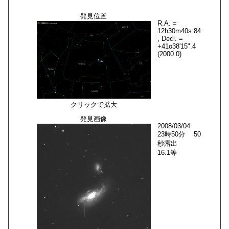
発見位置
R.A. =
12h30m40s.84
, Decl. =
+41o38'15".4
(2000.0)
クリックで拡大
発見画像
2008/03/04
23時50分 50
秒露出
16.1等