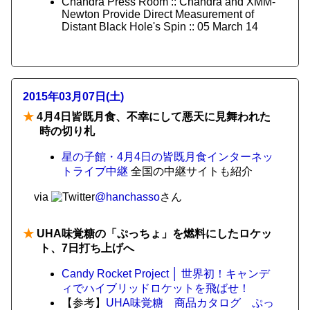
Chandra Press Room :: Chandra and XMM-
Newton Provide Direct Measurement of
Distant Black Hole's Spin :: 05 March 14
2015年03月07日(土)
★
4月4日皆既月食、不幸にして悪天に見舞われた
時の切り札
星の子館・4月4日の皆既月食インターネッ
トライブ中継
全国の中継サイトも紹介
via
@hanchasso
さん
★
UHA味覚糖の「ぷっちょ」を燃料にしたロケッ
ト、7日打ち上げへ
Candy Rocket Project │ 世界初！キャンデ
ィでハイブリッドロケットを飛ばせ！
【参考】
UHA味覚糖 商品カタログ ぷっ