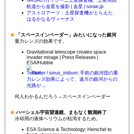
NASAのカッシーニ土星探査機、土星周回
軌道から金星を撮影 | 金星 | sorae.jp
アストロアーツ：土星探査機がとらえた、
はるかなるヴィーナス
★
「スペースインベーダー」みたいになった銀河
重力レンズの効果です。
Gravitational telescope creates space
invader mirage | Press Releases |
ESA/Hubble
Twitter / sinus_iridium: 手前の銀河団の重
力レンズ効果によって、遠方の銀河からの
光路が ...
何人わかるんだろう→スペースインベーダー
★
ハーシェル宇宙望遠鏡、まもなく観測終了
冷却用の液体ヘリウムが枯渇するため。
ESA Science & Technology: Herschel to