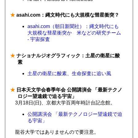
★
asahi.com：縄文時代にも大規模な彗星衝突？
asahi.com（朝日新聞社）：縄文時代にも
大規模な彗星衝突か 米などの研究チーム
- 宇宙探査
★
ナショナルジオグラフィック：土星の衛星に酸
素
土星の衛星に酸素、生命探査に追い風
★
日本天文学会春季年会 公開講演会 「最新テクノ
ロジー望遠鏡で迫る宇宙」
3月18日(日)、京都大学百周年時計台記念館。
公開講演会 「最新テクノロジー望遠鏡で迫
る宇宙」
龍谷大学ではありませんので要注意。