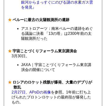
銀河からまっすぐにのびる謎の水素ガス雲
を発見』
★
ペルーに最古の太陽観測所の遺跡
アストロアーツ：南米ペルーの遺跡をめぐ
る議論に決着 「13の塔」は2300年前の太
陽観測所だった
★
宇宙ことづくりフォーラム東京講演会
3月30日。
JAXA｜宇宙ことづくりフォーラム東京講
演会の開催について
★
ロシアのロケット残骸が爆発、大量のデブリが
散乱
2月27日、APoDの画像
を参照。1年前に打ち上
げられたプロトンロケットの最終段が爆発した
もの。