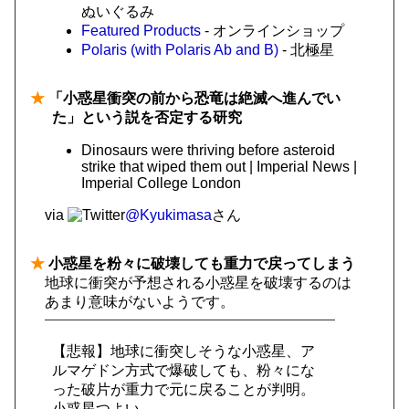
ぬいぐるみ
Featured Products
- オンラインショップ
Polaris (with Polaris Ab and B)
- 北極星
★
「小惑星衝突の前から恐竜は絶滅へ進んでい
た」という説を否定する研究
Dinosaurs were thriving before asteroid
strike that wiped them out | Imperial News |
Imperial College London
via
@Kyukimasa
さん
★
小惑星を粉々に破壊しても重力で戻ってしまう
地球に衝突が予想される小惑星を破壊するのは
あまり意味がないようです。
【悲報】地球に衝突しそうな小惑星、ア
ルマゲドン方式で爆破しても、粉々にな
った破片が重力で元に戻ることが判明。
小惑星つよい…