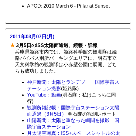
APOD: 2010 March 6 - Pillar at Sunset
2011年03月07日(月)
★
3月5日のISS太陽面通過、続報・詳報
兵庫県姫路市内では、姫路科学館の観測隊は姫
路バイパス別所パーキングエリアに、明石市立
天文科学館の観測隊は小赤壁公園に展開、どち
らも成功しました。
神戸新聞：太陽とランデブー 国際宇宙ス
テーション撮影
(姫路隊)
YouTube：動画
(明石隊；私はこっちに同
行)
観測所雑記帳：国際宇宙ステーション太陽
面通過（3月5日）
明石隊の観測レポート
山陽新聞：太陽と重なった瞬間を撮影 国
際宇宙ステーション
月太陽空写真：ISS+スペースシャトルの太