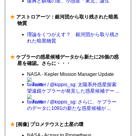
復興と鎮魂の星、小惑星「東北」誕生
★
アストロアーツ：銀河団から取り残された暗黒
物質
理論をくつがえす？ 銀河団から取り残さ
れた暗黒物質
★
ケプラーの惑星候補データから新たに26個の惑
星を確認。さらに・・・
NASA - Kepler Mission Manager Update
Twitter / @kippis_sg: 太陽系外惑星探索
望遠鏡ケプラーが発見した惑星候補デー ...
Twitter / @kippis_sg: さらに、ケプラー
のデータに1091の新たな惑星候補が ...
★
[画像] プロメテウスと土星の環
NASA - Across to Prometheus