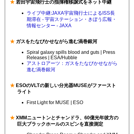
★
若田宇宙飛行士の指揮権移譲式をネット中継
ライブ中継:JAXA宇宙飛行士によるISS長
期滞在 - 宇宙ステーション・きぼう広報・
情報センター - JAXA
★
ガスをたなびかせながら進む渦巻銀河
Spiral galaxy spills blood and guts | Press
Releases | ESA/Hubble
アストロアーツ：ガスをたなびかせながら
進む渦巻銀河
★
ESOのVLTの新しい分光器MUSEがファースト
ライト
First Light for MUSE | ESO
★
XMMニュートンとチャンドラ、60億光年彼方の
巨大ブラックホールのスピンを直接測定