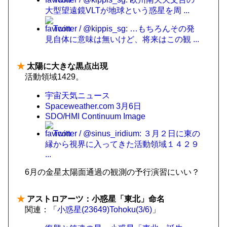
大型望遠鏡VLTが地球という惑星を周 ...
Twitter / @kippis_sg: …もちろんその発
見自体に意味は無いけど、将来はこの観 ...
★
太陽に大きな黒点出現
活動領域1429。
宇宙天気ニュース
Spaceweather.com 3月6日
SDO/HMI Continuum Image
Twitter / @sinus_iridium: ３月２日に東の
縁から視界に入ってきた活動領域１４２９
...
6月の金星太陽面通過の観測の予行演習にいい？
★
アストロアーツ：小惑星「東北」命名
関連：「
小惑星(23649)Tohoku(3/6)
」