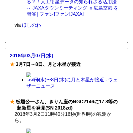
る？！人工衛星データの知られざる活用法
～ JAXAタウンミーティング in 広島空港 を
開催 | ファン!ファン!JAXA!
via
ほしのわ
2018年03月07日(水)
★
3月7日～8日、月と木星が接近
7日(水)〜8日(木)に月と木星が接近 - ウェ
ザーニュース
★
板垣公一さん、きりん座のNGC2146に17.8等の
超新星を発見(SN 2018zd)
2018年3月2日11時40分16秒(世界時)の観測か
ら。