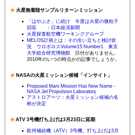
★
火星無着陸サンプルリターンミッション
「はやぶさ」に続け 今度は火星の微粒子
回収 ：日本経済新聞
火星探査航空機ワーキンググループ
MELOS計画とは：その生い立ちと検討状
況 ウロボロスVolume15 Number1 東京
大学総合研究博物館
日付がありません。
2010年のいつの時点かの記事でしょうか。
★
NASAの火星ミッション候補「インサイト」
Proposed Mars Mission Has New Name -
NASA Jet Propulsion Laboratory
アストロアーツ：火星ミッション候補の名
称が決定
★
ATV 3号機打ち上げは3月23日に延期
欧州補給機（ATV）3号機、打ち上げは3月