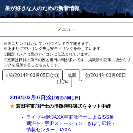
星が好きな人のための新着情報
メニュー
※外部リンクはたいてい別ウインドウで開きます。
※あまりに古いリンク先は安全上リンクを外しています。
※固定リンクは星のアイコンに仕込まれています。
※更新は日付の前日の夜と当日の朝が多いです。掲載済の記事に後からリ
ンクを追加することもあります。
«前(2014年03月05日(水))
最新
次(2014年03月08日
(土))»
2014年03月07日(金)
[
過去の同じ日
]
★
若田宇宙飛行士の指揮権移譲式をネット中継
ライブ中継:JAXA宇宙飛行士によるISS長
期滞在 - 宇宙ステーション・きぼう広報・
情報センター - JAXA