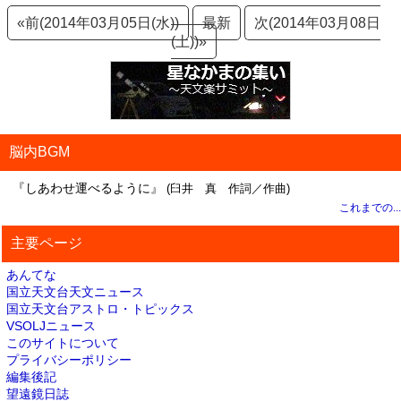
«前(2014年03月05日(水))
最新
次(2014年03月08日
(土))»
脳内BGM
『しあわせ運べるように』
(臼井 真 作詞／作曲)
これまでの...
主要ページ
あんてな
国立天文台天文ニュース
国立天文台アストロ・トピックス
VSOLJニュース
このサイトについて
プライバシーポリシー
編集後記
望遠鏡日誌