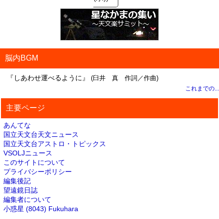
脳内BGM
『しあわせ運べるように』
(臼井 真 作詞／作曲)
これまでの...
主要ページ
あんてな
国立天文台天文ニュース
国立天文台アストロ・トピックス
VSOLJニュース
このサイトについて
プライバシーポリシー
編集後記
望遠鏡日誌
編集者について
小惑星 (8043) Fukuhara