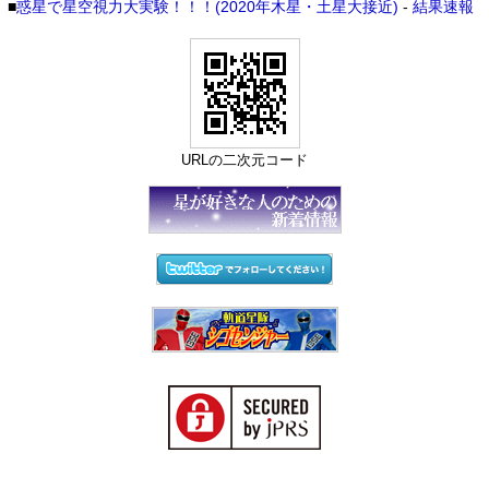
■
惑星で星空視力大実験！！！(2020年木星・土星大接近)
-
結果速報
URLの二次元コード