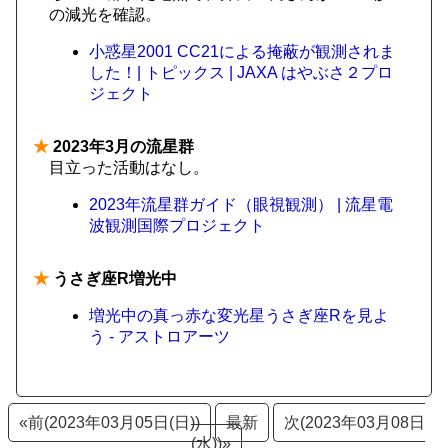
の減光を確認。
小惑星2001 CC21による掩蔽が観測されま
した！| トピックス | JAXA はやぶさ２プロ
ジェクト
★
2023年3月の流星群
目立った活動はなし。
2023年流星群ガイド（眼視観測） | 流星電
波観測国際プロジェクト
★
うさぎ座R増光中
増光中の真っ赤な変光星うさぎ座Rを見よ
う - アストロアーツ
«前(2023年03月05日(日))
最新
次(2023年03月08日
(水))»