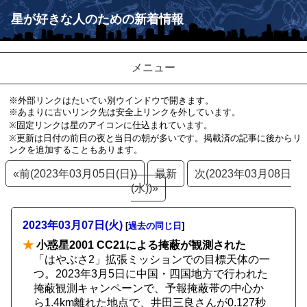
星が好きな人のための新着情報
メニュー
※外部リンクはたいてい別ウインドウで開きます。
※あまりに古いリンク先は安全上リンクを外しています。
※固定リンクは星のアイコンに仕込まれています。
※更新は日付の前日の夜と当日の朝が多いです。掲載済の記事に後からリ
ンクを追加することもあります。
«前(2023年03月05日(日))
最新
次(2023年03月08日
(水))»
2023年03月07日(火)
[
過去の同じ日
]
★
小惑星2001 CC21による掩蔽が観測された
「はやぶさ2」拡張ミッションでの目標天体の一
つ。2023年3月5日に中国・四国地方で行われた
掩蔽観測キャンペーンで、予報掩蔽帯の中心か
ら1.4km離れた地点で、井田三良さんが0.127秒