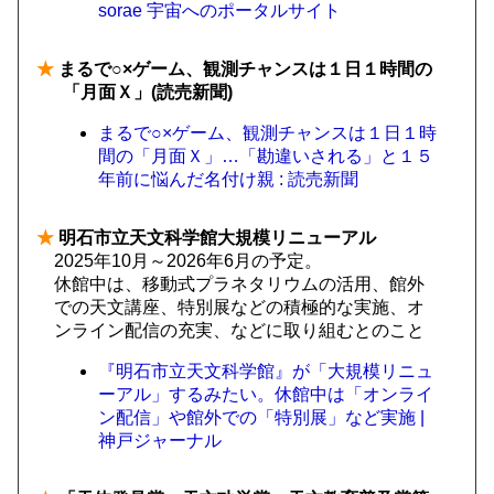
sorae 宇宙へのポータルサイト
★
まるで○×ゲーム、観測チャンスは１日１時間の
「月面Ｘ」(読売新聞)
まるで○×ゲーム、観測チャンスは１日１時
間の「月面Ｘ」…「勘違いされる」と１５
年前に悩んだ名付け親 : 読売新聞
★
明石市立天文科学館大規模リニューアル
2025年10月～2026年6月の予定。
休館中は、移動式プラネタリウムの活用、館外
での天文講座、特別展などの積極的な実施、オ
ンライン配信の充実、などに取り組むとのこと
『明石市立天文科学館』が「大規模リニュ
ーアル」するみたい。休館中は「オンライ
ン配信」や館外での「特別展」など実施 |
神戸ジャーナル