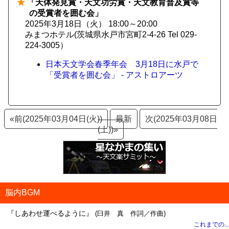
★
「天体発見賞・天文功労賞・天文教育普及賞等
の受賞者を囲む会」
2025年3月18日（火） 18:00～20:00
みまつホテル(茨城県水戸市宮町2-4-26 Tel 029-
224-3005）
日本天文学会春季年会 3月18日に水戸で
「受賞者を囲む会」 - アストロアーツ
«前(2025年03月04日(火))
最新
次(2025年03月08日
(土))»
脳内BGM
『しあわせ運べるように』
(臼井 真 作詞／作曲)
これまでの...