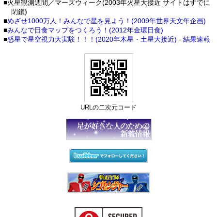
■火星観測週間／マーズウィーク(2003年火星大接近 サイトはすでに
閉鎖)
■
めざせ1000万人！みんなで星を見よう！(2009年世界天文年企画)
■
みんなで日食マップをつくろう！(2012年金環日食)
■
惑星で星空視力大実験！！！(2020年木星・土星大接近)
-
結果速報
URLの二次元コード