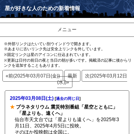
星が好きな人のための新着情報
メニュー
※外部リンクはたいてい別ウインドウで開きます。
※あまりに古いリンク先は安全上リンクを外しています。
※固定リンクは星のアイコンに仕込まれています。
※更新は日付の前日の夜と当日の朝が多いです。掲載済の記事に後からリ
ンクを追加することもあります。
«前(2025年03月07日(金))
最新
次(2025年03月12日
(水))»
2025年03月08日(土)
[
過去の同じ日
]
★
プラネタリウム 震災特別番組「星空とともに」
「星よりも、遠くへ」
仙台市天文台では「星よりも遠くへ」を2025年3
月11日、2025年4月5日に投映。
そのほか投映館は全国に。