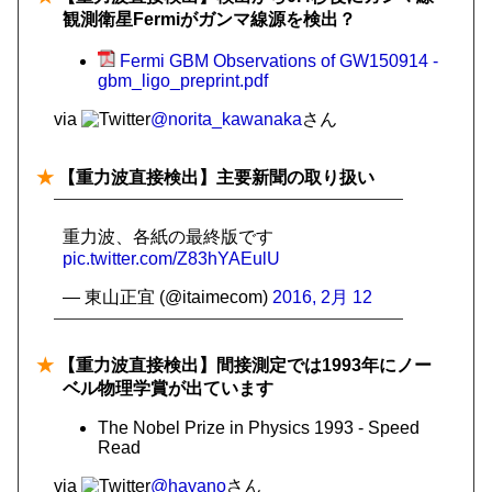
観測衛星Fermiがガンマ線源を検出？
Fermi GBM Observations of GW150914 -
gbm_ligo_preprint.pdf
via
@norita_kawanaka
さん
★
【重力波直接検出】主要新聞の取り扱い
重力波、各紙の最終版です
pic.twitter.com/Z83hYAEulU
— 東山正宜 (@itaimecom)
2016, 2月 12
★
【重力波直接検出】間接測定では1993年にノー
ベル物理学賞が出ています
The Nobel Prize in Physics 1993 - Speed
Read
via
@hayano
さん