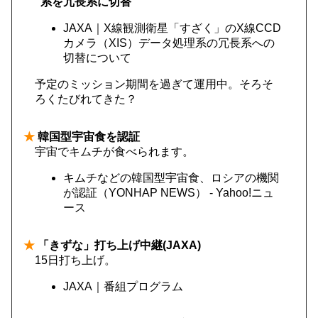
系を冗長系に切替
JAXA｜X線観測衛星「すざく」のX線CCD
カメラ（XIS）データ処理系の冗長系への
切替について
予定のミッション期間を過ぎて運用中。そろそ
ろくたびれてきた？
★
韓国型宇宙食を認証
宇宙でキムチが食べられます。
キムチなどの韓国型宇宙食、ロシアの機関
が認証（YONHAP NEWS） - Yahoo!ニュ
ース
★
「きずな」打ち上げ中継(JAXA)
15日打ち上げ。
JAXA｜番組プログラム