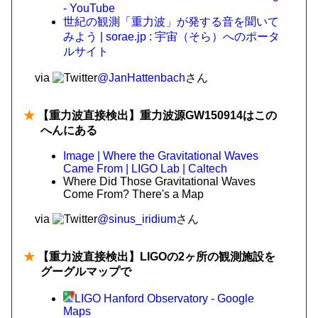
- YouTube
世紀の観測「重力波」が発する音を聞いて
みよう | sorae.jp : 宇宙（そら）へのポータ
ルサイト
via
@JanHattenbach
さん
★
【重力波直接検出】重力波源GW150914はこの
へんにある
Image | Where the Gravitational Waves
Came From | LIGO Lab | Caltech
Where Did Those Gravitational Waves
Come From? There's a Map
via
@sinus_iridium
さん
★
【重力波直接検出】LIGOの2ヶ所の観測施設を
グーグルマップで
LIGO Hanford Observatory - Google
Maps