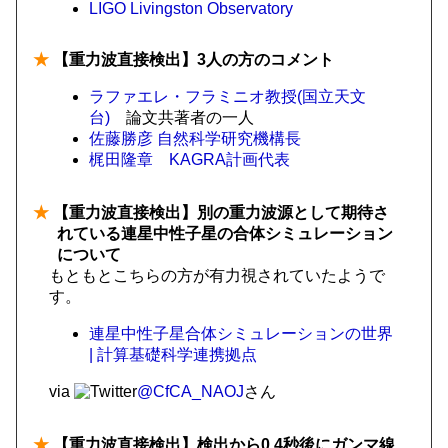
LIGO Livingston Observatory
★
【重力波直接検出】3人の方のコメント
ラファエレ・フラミニオ教授(国立天文
台)
論文共著者の一人
佐藤勝彦 自然科学研究機構長
梶田隆章 KAGRA計画代表
★
【重力波直接検出】別の重力波源として期待さ
れている連星中性子星の合体シミュレーション
について
もともとこちらの方が有力視されていたようで
す。
連星中性子星合体シミュレーションの世界
| 計算基礎科学連携拠点
via
@CfCA_NAOJ
さん
★
【重力波直接検出】検出から0.4秒後にガンマ線