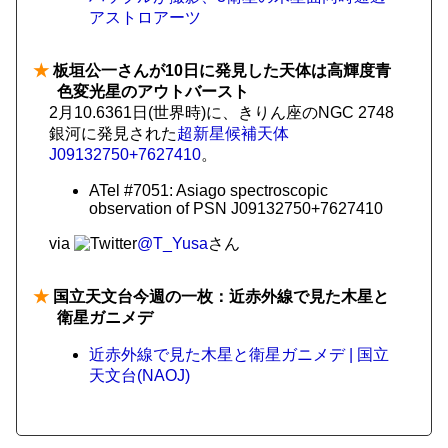
アストロアーツ
★
板垣公一さんが10日に発見した天体は高輝度青
色変光星のアウトバースト
2月10.6361日(世界時)に、きりん座のNGC 2748
銀河に発見された
超新星候補天体
J09132750+7627410
。
ATel #7051: Asiago spectroscopic
observation of PSN J09132750+7627410
via
@T_Yusa
さん
★
国立天文台今週の一枚：近赤外線で見た木星と
衛星ガニメデ
近赤外線で見た木星と衛星ガニメデ | 国立
天文台(NAOJ)