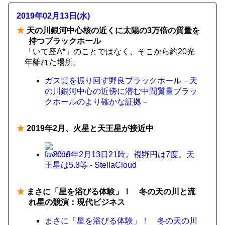
2019年02月13日(水)
★
天の川銀河中心核の近くに太陽の3万倍の質量を
持つブラックホール
「いて座A*」のことではなく、そこから約20光
年離れた場所。
ガス雲を振り回す野良ブラックホール－天
の川銀河中心の近傍に潜む中間質量ブラッ
クホールのより確かな証拠－
★
2019年2月、火星と天王星が接近中
2019年2月13日21時。視野円は7度。天
王星は5.8等 - StellaCloud
★
まさに「星を浴びる体験」！ 冬の天の川と流
れ星の競演：現代ビジネス
まさに「星を浴びる体験」！ 冬の天の川