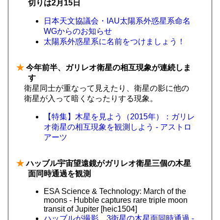
切りは2月15日
日本天文協議会・IAU太陽系外惑星系命名
WGからのお知らせ
太陽系外惑星系に名前をつけましょう！
★
今年前半、ガリレオ衛星の相互現象が連続しま
す
衛星同士が重なって見えたり、衛星の影に他の
衛星が入って暗くなったりする現象。
【特集】木星を見よう（2015年）：ガリレ
オ衛星の相互現象を観測しよう - アストロ
アーツ
★
ハッブル宇宙望遠鏡がガリレオ衛星三個の木星
面同時通過を観測
ESA Science & Technology: March of the
moons - Hubble captures rare triple moon
transit of Jupiter [heic1504]
ハッブルが撮影、3衛星の木星面同時通過 -