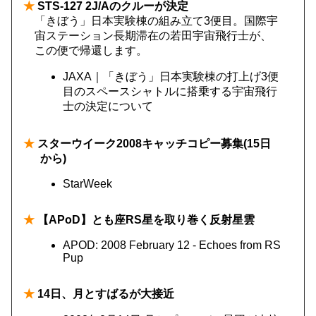
★
STS-127 2J/Aのクルーが決定
「きぼう」日本実験棟の組み立て3便目。国際宇
宙ステーション長期滞在の若田宇宙飛行士が、
この便で帰還します。
JAXA｜「きぼう」日本実験棟の打上げ3便
目のスペースシャトルに搭乗する宇宙飛行
士の決定について
★
スターウイーク2008キャッチコピー募集(15日
から)
StarWeek
★
【APoD】とも座RS星を取り巻く反射星雲
APOD: 2008 February 12 - Echoes from RS
Pup
★
14日、月とすばるが大接近