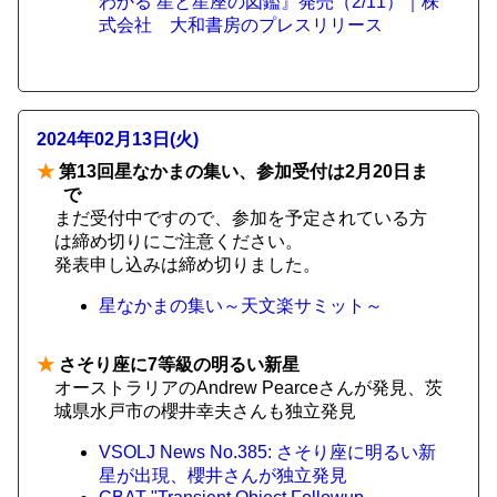
わかる 星と星座の図鑑』発売（2/11）｜株
式会社 大和書房のプレスリリース
2024年02月13日(火)
★
第13回星なかまの集い、参加受付は2月20日ま
で
まだ受付中ですので、参加を予定されている方
は締め切りにご注意ください。
発表申し込みは締め切りました。
星なかまの集い～天文楽サミット～
★
さそり座に7等級の明るい新星
オーストラリアのAndrew Pearceさんが発見、茨
城県水戸市の櫻井幸夫さんも独立発見
VSOLJ News No.385: さそり座に明るい新
星が出現、櫻井さんが独立発見