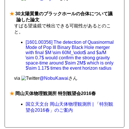
★
30太陽質量のブラックホールの合体について議
論した論文
すばる望遠鏡で検出できる可能性があるとのこ
と。
[1601.00356] The detection of Quasinormal
Mode of Pop III Binary Black Hole merger
with final $M \sim 60M_\odot$ and $a/M
\sim 0.7$ would confirm the strong gravity
space-time around $\sim 2M$ which is only
$\sim 1.17$ times the event horizon radius
via
@NobuKawai
さん
★
岡山天体物理観測所 特別観望会2016春
国立天文台 岡山天体物理観測所 | 「特別観
望会2016春」のご案内