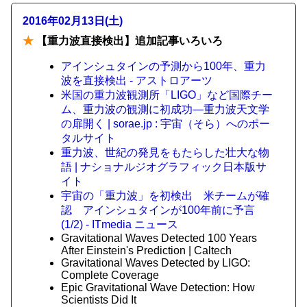
2016年02月13日(土)
★
【重力波直接検出】追加記事いろいろ
アインシュタインの予測から100年、重力
波を直接検出 - アストロアーツ
米国の重力波観測所「LIGO」など国際チー
ム、重力波の観測に初成功―重力波天文学
の扉開く | sorae.jp : 宇宙（そら）へのポー
タルサイト
重力波、世紀の発見をもたらした壮大な物
語 | ナショナルジオグラフィック日本版サ
イト
宇宙の「重力波」を初検出 米チームが確
認 アインシュタインが100年前に予言
(1/2) - ITmedia ニュース
Gravitational Waves Detected 100 Years
After Einstein's Prediction | Caltech
Gravitational Waves Detected by LIGO:
Complete Coverage
Epic Gravitational Wave Detection: How
Scientists Did It