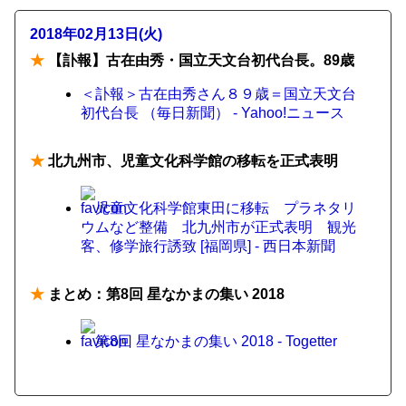
2018年02月13日(火)
★
【訃報】古在由秀・国立天文台初代台長。89歳
＜訃報＞古在由秀さん８９歳＝国立天文台
初代台長 （毎日新聞） - Yahoo!ニュース
★
北九州市、児童文化科学館の移転を正式表明
児童文化科学館東田に移転 プラネタリ
ウムなど整備 北九州市が正式表明 観光
客、修学旅行誘致 [福岡県] - 西日本新聞
★
まとめ：第8回 星なかまの集い 2018
第8回 星なかまの集い 2018 - Togetter