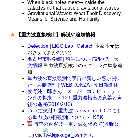
When black holes meet—inside the
cataclysms that cause gravitational waves
Gravitational Waves: What Their Discovery
Means for Science and Humanity
★
【重力波直接検出】解説や追加情報
Detection | LIGO Lab | Caltech
本家本元は
おさえておかないと
名古屋市科学館 | 科学について調べる | 天
文情報
重力波直接検出のミニリンク集を追
加
重力波の直接観測で宇宙の新しい窓が開い
た - 大栗博司｜WEBRONZA - 朝日新聞社
牧野純一郎さん「スーパーコンピューティ
ングの将来」：129. 重力波検出の意義と今
後の進展(2016/2/12)
ついに観測！ 重力波 - advanced LIGOによ
る重力波の初観測について - | KEK
時空のさざ波―重力波を求めて(坪野公
夫)
via
@gakugei_osmさん