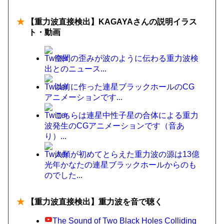
★
【重力波直接検出】KAGAYAさんの説明イラス
ト・動画
空間の歪みが波のように伝わる重力波検
出とのニュース...
以前に作った連星ブラックホールのCG
アニメーションです...
こちらは連星中性子星の合体による重力
波発生のCGアニメーションです（音あ
り）...
人類が初めてとらえた重力波の源は13億
光年かなたの連星ブラックホールからのも
のでした...
★
【重力波直接検出】重力波を音で聴く
The Sound of Two Black Holes Colliding