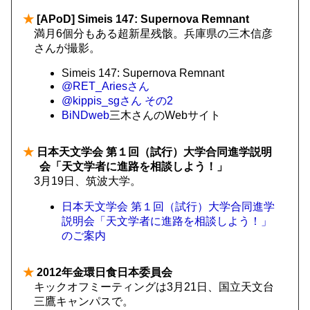
★
[APoD] Simeis 147: Supernova Remnant
満月6個分もある超新星残骸。兵庫県の三木信彦
さんが撮影。
Simeis 147: Supernova Remnant
@RET_Ariesさん
@kippis_sgさん
その2
BiNDweb
三木さんのWebサイト
★
日本天文学会 第１回（試行）大学合同進学説明
会「天文学者に進路を相談しよう！」
3月19日、筑波大学。
日本天文学会 第１回（試行）大学合同進学
説明会「天文学者に進路を相談しよう！」
のご案内
★
2012年金環日食日本委員会
キックオフミーティングは3月21日、国立天文台
三鷹キャンパスで。