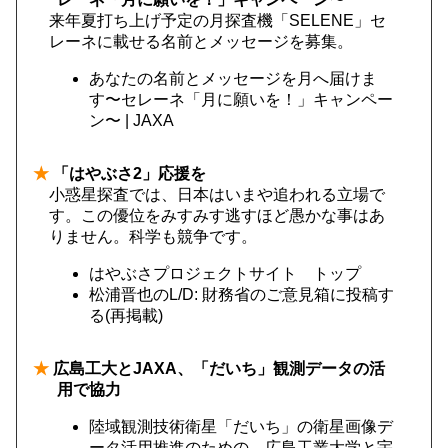
来年夏打ち上げ予定の月探査機「SELENE」セ
レーネに載せる名前とメッセージを募集。
あなたの名前とメッセージを月へ届けま
す〜セレーネ「月に願いを！」キャンペー
ン〜 | JAXA
★
「はやぶさ2」応援を
小惑星探査では、日本はいまや追われる立場で
す。この優位をみすみす逃すほど愚かな事はあ
りません。科学も競争です。
はやぶさプロジェクトサイト トップ
松浦晋也のL/D: 財務省のご意見箱に投稿す
る(再掲載)
★
広島工大とJAXA、「だいち」観測データの活
用で協力
陸域観測技術衛星「だいち」の衛星画像デ
ータ活用推進のための、広島工業大学と宇