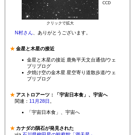
CCD
クリックで拡大
N村さん
、ありがとうございます。
★
金星と木星の接近
金星と木星の接近 鹿角平天文台通信/ウェ
ブリブログ
夕焼け空の金木星 星空寄り道散歩道/ウェ
ブリブログ
★
アストロアーツ：「宇宙日本食」、宇宙へ
関連：
11月28日
。
「宇宙日本食」、宇宙へ
★
カナダの隕石が発見された
via
石川県柳田星の観察館「満天星」