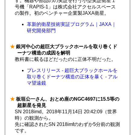
す。機器や部品のの実証を行う小型実証衛星１
号機「RAPIS-1」は株式会社アクセルスペース
の製作。初のベンチャー企業製JAXA衛星。
革新的衛星技術実証プログラム｜JAXA｜
研究開発部門
★
銀河中心の超巨大ブラックホールを取り巻くド
ーナツ構造の成因を解明
教科書に載るほどだったのに正体不明だった。
プレスリリース - 超巨大ブラックホールを
取り巻くドーナツ構造の正体を暴く - アル
マ望遠鏡
★
板垣公一さん、おとめ座のNGC4697に15.5等の
超新星を発見
SN 2018imd。2018年11月14日 20:42:09（世界
時）の観測から。
先に確認されたSN 2018imfのわずか5分前の観測
です。