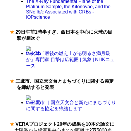
The X-Ray Fundamental Plane of the
Platinum Sample, the Kilonovae, and the
SNe Ib/c Associated with GRBs -
IOPscience
★
29日午前1時半すぎ、西日本を中心に火球の目
撃が相次ぐ
火球「最後の燃え上がる明るさ満月級
か」専門家 目撃は広範囲 | 気象 | NHKニュ
ース
★
三鷹市、国立天文台とまちづくりに関する協定
を締結すると発表
三鷹市 ｜国立天文台と新たにまちづくり
に関する協定を締結します
★
VERAプロジェクト20年の成果を10本の論文に
太陽系から銀河系中心までの距離は2万5800光