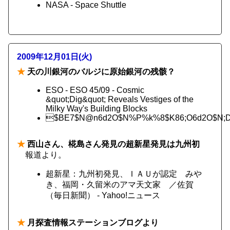
NASA - Space Shuttle
2009年12月01日(火)
★
天の川銀河のバルジに原始銀河の残骸？
ESO - ESO 45/09 - Cosmic
&quot;Dig&quot; Reveals Vestiges of the
Milky Way's Building Blocks
$BE7$N@n6d2O$N%P%k%8$K86;O6d2O$N;D
★
西山さん、椛島さん発見の超新星発見は九州初
報道より。
超新星：九州初発見、ＩＡＵが認定 みや
き、福岡・久留米のアマ天文家 ／佐賀
（毎日新聞） - Yahoo!ニュース
★
月探査情報ステーションブログより