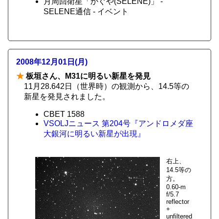
月周回衛星「かぐや(SELENE)」 -
SELENE通信 - イベント
2008年12月01日(月)
★
板垣さん、M31に明るい新星を発見
11月28.642日（世界時）の観測から、14.5等の
新星を発見されました。
CBET 1588
VSOLJニュース 第204号『アンドロメダ座
大銀河に明るい新星が出現』
右上、
14.5等の
方。
0.60-m
f/5.7
reflector
+
unfiltered