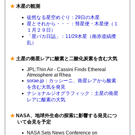
★
木星の観測
徒然なる星空めぐり：29日の木星
星とそれから・・・：彗星便・木星便（１
１月２９日）
「星バカ日誌」：11/29木星（南赤道縞攪
乱）
★
土星の衛星レアに酸素と二酸化炭素を含む大気
JPL:Thin Air - Cassini Finds Ethereal
Atmosphere at Rhea
sorae.jp：カッシーニ、衛星レアから酸素
を含む大気を発見
ナショナルジオグラフィック：土星の衛星
レアに酸素の大気
★
NASA、地球外生命の探索に影響する発見につ
いて会見を予定
NASA Sets News Conference on