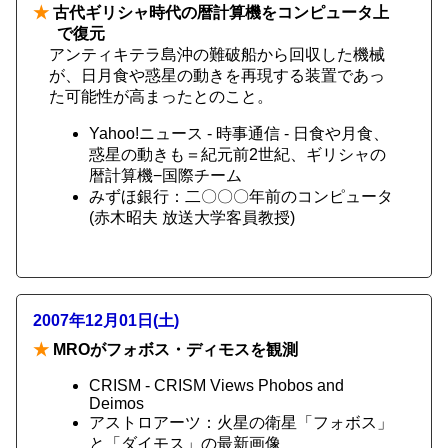
★
古代ギリシャ時代の暦計算機をコンピュータ上
で復元
アンティキテラ島沖の難破船から回収した機械
が、日月食や惑星の動きを再現する装置であっ
た可能性が高まったとのこと。
Yahoo!ニュース - 時事通信 - 日食や月食、
惑星の動きも＝紀元前2世紀、ギリシャの
暦計算機−国際チーム
みずほ銀行：二〇〇〇年前のコンピュータ
(赤木昭夫 放送大学客員教授)
2007年12月01日(土)
★
MROがフォボス・ディモスを観測
CRISM - CRISM Views Phobos and
Deimos
アストロアーツ：火星の衛星「フォボス」
と「ダイモス」の最新画像