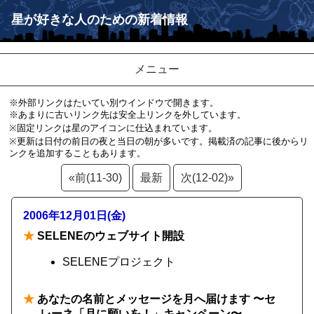
星が好きな人のための新着情報
メニュー
※外部リンクはたいてい別ウインドウで開きます。
※あまりに古いリンク先は安全上リンクを外しています。
※固定リンクは星のアイコンに仕込まれています。
※更新は日付の前日の夜と当日の朝が多いです。掲載済の記事に後からリ
ンクを追加することもあります。
«前(11-30)
最新
次(12-02)»
2006年12月01日(金)
★
SELENEのウェブサイト開設
SELENEプロジェクト
★
あなたの名前とメッセージを月へ届けます 〜セ
レーネ「月に願いを！」キャンペーン〜