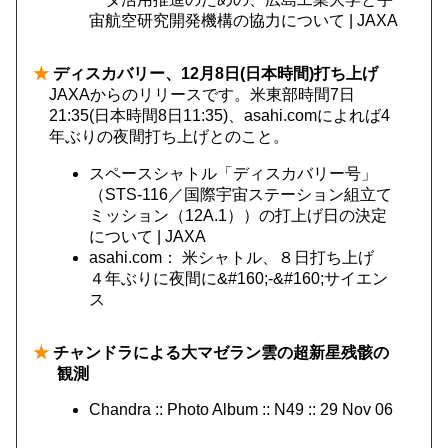
宙航空研究開発機構の協力について | JAXA
★
ディスカバリー、12月8日(日本時間)打ち上げ
JAXAからのリリースです。米東部時間7日
21:35(日本時間8日11:35)、asahi.comによれば4
年ぶりの夜間打ち上げとのこと。
スペースシャトル「ディスカバリー号」
（STS-116／国際宇宙ステーション組立て
ミッション（12A.1））の打上げ日の決定
について | JAXA
asahi.com： 米シャトル、８日打ち上げ
４年ぶりに夜間に&#160;-&#160;サイエン
ス
★
チャンドラによる大マゼラン雲の超新星残骸の
観測
Chandra :: Photo Album :: N49 :: 29 Nov 06