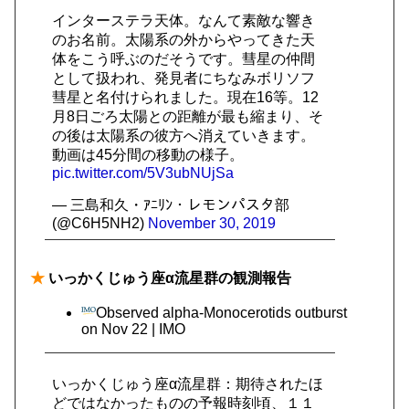
インターステラ天体。なんて素敵な響き
のお名前。太陽系の外からやってきた天
体をこう呼ぶのだそうです。彗星の仲間
として扱われ、発見者にちなみボリソフ
彗星と名付けられました。現在16等。12
月8日ごろ太陽との距離が最も縮まり、そ
の後は太陽系の彼方へ消えていきます。
動画は45分間の移動の様子。
pic.twitter.com/5V3ubNUjSa
— 三島和久・ｱﾆﾘﾝ・レモンパスタ部
(@C6H5NH2)
November 30, 2019
★
いっかくじゅう座α流星群の観測報告
Observed alpha-Monocerotids outburst
on Nov 22 | IMO
いっかくじゅう座α流星群：期待されたほ
どではなかったものの予報時刻頃、１１