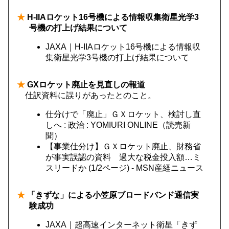
★
H-IIAロケット16号機による情報収集衛星光学3
号機の打上げ結果について
JAXA｜H-IIAロケット16号機による情報収
集衛星光学3号機の打上げ結果について
★
GXロケット廃止を見直しの報道
仕訳資料に誤りがあったとのこと。
仕分けで「廃止」ＧＸロケット、検討し直
しへ : 政治 : YOMIURI ONLINE（読売新
聞）
【事業仕分け】ＧＸロケット廃止、財務省
が事実誤認の資料 過大な税金投入額…ミ
スリードか (1/2ページ) - MSN産経ニュース
★
「きずな」による小笠原ブロードバンド通信実
験成功
JAXA｜超高速インターネット衛星「きず