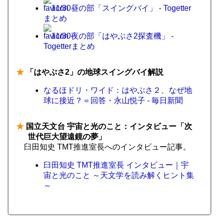
11/30昼の部「スイングバイ」 - Togetter
まとめ
11/30夜の部「はやぶさ2探査機」 -
Togetterまとめ
★
「はやぶさ2」の地球スイングバイ解説
なるほドリ・ワイド：はやぶさ２、なぜ地
球に接近？＝回答・永山悦子 - 毎日新聞
★
国立天文台 宇宙と光のこと：インタビュー「次
世代巨大望遠鏡の夢」
臼田知史 TMT推進室長へのインタビュー記事。
臼田知史 TMT推進室長 インタビュー｜宇
宙と光のこと ～天文学を読み解くヒント集
～