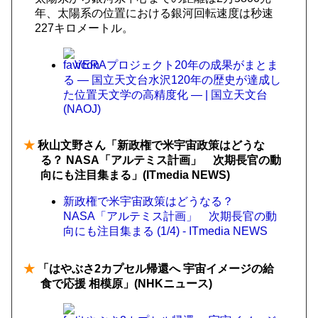
年、太陽系の位置における銀河回転速度は秒速
227キロメートル。
VERAプロジェクト20年の成果がまとま
る — 国立天文台水沢120年の歴史が達成し
た位置天文学の高精度化 — | 国立天文台
(NAOJ)
★
秋山文野さん「新政権で米宇宙政策はどうな
る？ NASA「アルテミス計画」 次期長官の動
向にも注目集まる」(ITmedia NEWS)
新政権で米宇宙政策はどうなる？
NASA「アルテミス計画」 次期長官の動
向にも注目集まる (1/4) - ITmedia NEWS
★
「はやぶさ2カプセル帰還へ 宇宙イメージの給
食で応援 相模原」(NHKニュース)