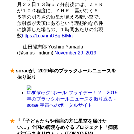
月２２日１３時５７分前後には、ＺＨＲ
が１００程度に。ＺＨＲ：雲がなく６．
５等の明るさの恒星が見える暗い空で、
放射点が天頂にあるという理想的な条件
に換算した場合の、１時間あたりの出現
数
https://t.co/nmUBgIBtMq
— 山田陽志郎 Yoshiro Yamada
(@sinus_iridium)
November 29, 2019
★
soraeが、2019年のブラックホールニュースを
振り返り
ブラック"ホール"フライデー！？ 2019
年のブラックホールニュースを振り返る -
sorae 宇宙へのポータルサイト
★
『「子どもたちや難病の方に星空を届けた
い…」全国の病院をめぐるプロジェクト「病院
がプラネタリウム」』(TOKYO FM)