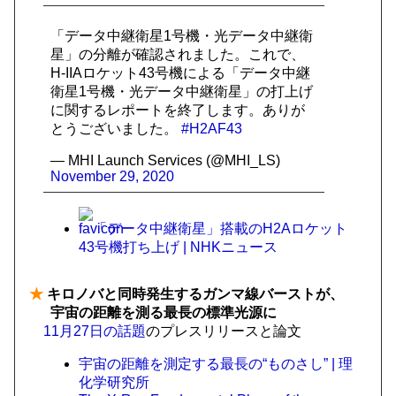
「データ中継衛星1号機・光データ中継衛
星」の分離が確認されました。これで、
H-IIAロケット43号機による「データ中継
衛星1号機・光データ中継衛星」の打上げ
に関するレポートを終了します。ありが
とうございました。
#H2AF43
— MHI Launch Services (@MHI_LS)
November 29, 2020
「データ中継衛星」搭載のH2Aロケット
43号機打ち上げ | NHKニュース
★
キロノバと同時発生するガンマ線バーストが、
宇宙の距離を測る最長の標準光源に
11月27日の話題
のプレスリリースと論文
宇宙の距離を測定する最長の“ものさし” | 理
化学研究所