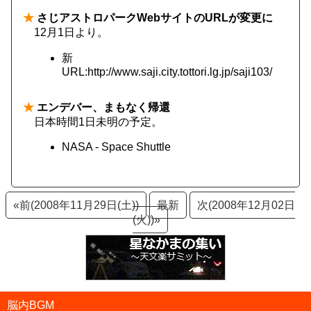
★
さじアストロパークWebサイトのURLが変更に
12月1日より。
新
URL:http://www.saji.city.tottori.lg.jp/saji103/
★
エンデバー、まもなく帰還
日本時間1日未明の予定。
NASA - Space Shuttle
«前(2008年11月29日(土))
最新
次(2008年12月02日
(火))»
脳内BGM