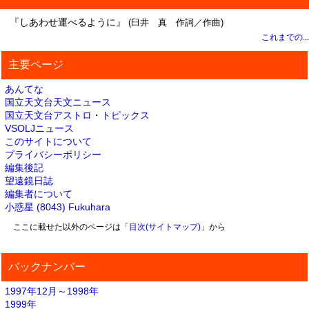
『しあわせ運べるように』
(臼井 真 作詞／作曲)
これまでの...
主要ページ
あんてな
国立天文台天文ニュース
国立天文台アストロ・トピックス
VSOLJニュース
このサイトについて
プライバシーポリシー
編集後記
望遠鏡日誌
編集者について
小惑星 (8043) Fukuhara
ここに載せた以外のページは「
目次(サイトマップ)
」から
バックナンバー
1997年12月～1998年
1999年