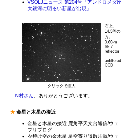
VSOLJニュース 第204号『アンドロメダ座
大銀河に明るい新星が出現』
右上、
14.5等の
方。
0.60-m
f/5.7
reflector
+
unfiltered
CCD
クリックで拡大
N村さん
、ありがとうございます。
★
金星と木星の接近
金星と木星の接近 鹿角平天文台通信/ウェ
ブリブログ
夕焼け空の金木星 星空寄り道散歩道/ウェ