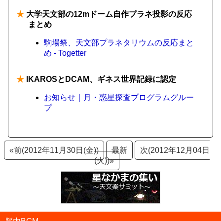
★
大学天文部の12mドーム自作プラネ投影の反応
まとめ
駒場祭、天文部プラネタリウムの反応まと
め - Togetter
★
IKAROSとDCAM、ギネス世界記録に認定
お知らせ｜月・惑星探査プログラムグルー
プ
«前(2012年11月30日(金))
最新
次(2012年12月04日
(火))»