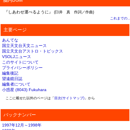
脳内BGM
『しあわせ運べるように』
(臼井 真 作詞／作曲)
これまでの...
主要ページ
あんてな
国立天文台天文ニュース
国立天文台アストロ・トピックス
VSOLJニュース
このサイトについて
プライバシーポリシー
編集後記
望遠鏡日誌
編集者について
小惑星 (8043) Fukuhara
ここに載せた以外のページは「
目次(サイトマップ)
」から
バックナンバー
1997年12月～1998年