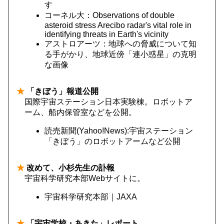
す
コーネル大：Observations of double
asteroid stress Arecibo radar's vital role in
identifying threats in Earth's vicinity
アストロアーツ：地球への脅威について知
る手がかり、地球近傍「連小惑星」の克明
な画像
★
「きぼう」報道公開
国際宇宙ステーション日本実験棟。ロボットア
ーム、船内保管室などを公開。
読売新聞(Yahoo!News):宇宙ステーション
「きぼう」のロボットアームなど公開
★
改めて、小杉先生の訃報
宇宙科学研究本部Webサイトに。
宇宙科学研究本部｜JAXA
★
「宇宙学校・あきた」レポート