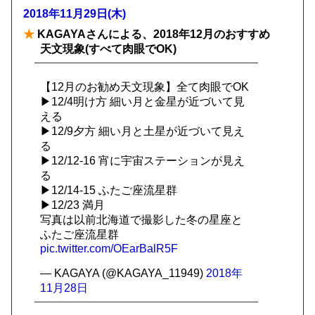
2018年11月29日(木)
★
KAGAYAさんによる、2018年12月のおすすめ
天文現象(すべて肉眼でOK)
【12月のお勧め天文現象】全て肉眼でOK
▶12/4明け方 細い月と金星が近づいて見
える
▶12/9夕方 細い月と土星が近づいて見え
る
▶12/12-16 宵に宇宙ステーションが見え
る
▶12/14-15 ふたご座流星群
▶12/23 満月
写真は以前北海道で撮影した冬の星座と
ふたご座流星群
pic.twitter.com/OEarBalR5F
— KAGAYA (@KAGAYA_11949)
2018年
11月28日