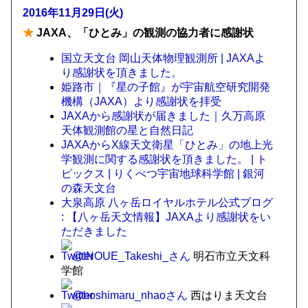
2016年11月29日(火)
★
JAXA、「ひとみ」の観測の協力者に感謝状
国立天文台 岡山天体物理観測所 | JAXAよ
り感謝状を頂きました。
姫路市｜『星の子館』が宇宙航空研究開発
機構（JAXA）より感謝状を拝受
JAXAから感謝状が届きました｜久万高原
天体観測館の星と自然日記
JAXAからX線天文衛星「ひとみ」の地上光
学観測に関する感謝状を頂きました。 | ト
ピックス | りくべつ宇宙地球科学館 | 銀河
の森天文台
大泉高原 八ヶ岳ロイヤルホテル公式ブログ
: 【八ヶ岳天文情報】JAXAより感謝状をい
ただきました
@INOUE_Takeshi_さん
明石市立天文科
学館
@hoshimaru_nhaoさん
西はりま天文台