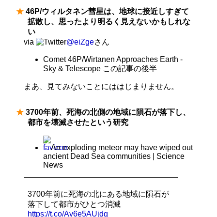
★
46P/ウィルタネン彗星は、地球に接近しすぎて
拡散し、思ったより明るく見えないかもしれな
い
via
@eiZge
さん
Comet 46P/Wirtanen Approaches Earth -
Sky & Telescope この記事の後半
まあ、見てみないことにははじまりません。
★
3700年前、死海の北側の地域に隕石が落下し、
都市を壊滅させたという研究
An exploding meteor may have wiped out
ancient Dead Sea communities | Science
News
3700年前に死海の北にある地域に隕石が
落下して都市がひとつ消滅
https://t.co/Av6e5AUjdg