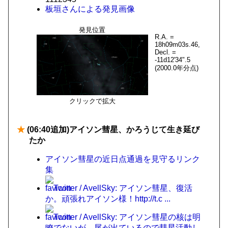
板垣さんによる発見画像
発見位置
R.A. =
18h09m03s.46,
Decl. =
-11d12'34".5
(2000.0年分点)
クリックで拡大
★
(06:40追加)アイソン彗星、かろうじて生き延び
たか
アイソン彗星の近日点通過を見守るリンク
集
Twitter / AvellSky: アイソン彗星、復活
か。頑張れアイソン様！http://t.c ...
Twitter / AvellSky: アイソン彗星の核は明
瞭でないが、尾が出ているので彗星活動し