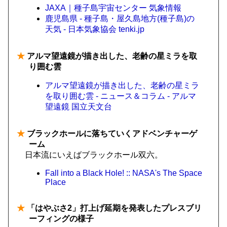
JAXA｜種子島宇宙センター 気象情報
鹿児島県 - 種子島・屋久島地方(種子島)の
天気 - 日本気象協会 tenki.jp
★
アルマ望遠鏡が描き出した、老齢の星ミラを取
り囲む雲
アルマ望遠鏡が描き出した、老齢の星ミラ
を取り囲む雲 - ニュース＆コラム - アルマ
望遠鏡 国立天文台
★
ブラックホールに落ちていくアドベンチャーゲ
ーム
日本流にいえばブラックホール双六。
Fall into a Black Hole! :: NASA's The Space
Place
★
「はやぶさ2」打上げ延期を発表したプレスブリ
ーフィングの様子