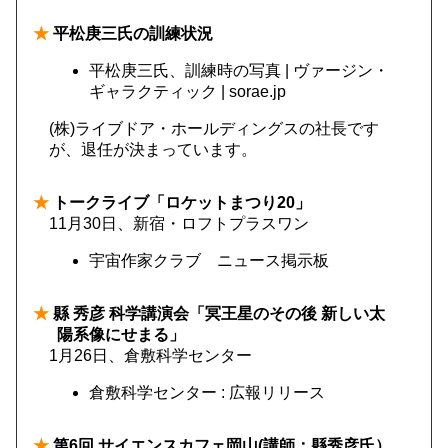
★
平松庚三氏の訓練状況
平松庚三氏、訓練時の写真 | ヴァージン・
ギャラクティック | sorae.jp
(株)ライブドア・ホールディングスの社長です
が、退任が決まっています。
★
トークライブ「ロケットまつり20」
11月30日、新宿・ロフトプラスワン
宇宙作家クラブ ニュース掲示板
★
縣 秀彦 科学講演会「冥王星のその後 新しい太
陽系像にせまる」
1月26日、倉敷科学センター
倉敷科学センター : 広報リリース
★
第6回 サイエンスカフェ岡山(講師：縣秀彦氏）