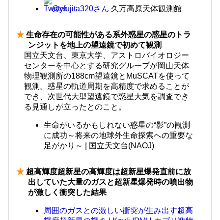
@yfujita320さん
久万高原天体観測館
★
生命存在の可能性がある系外惑星の惑星のトラ
ンジットを地上の望遠鏡で初めて観測
国立天文台、東京大学、アストロバイオロジー
センターを中心とする研究グループが岡山天体
物理観測所の188cm望遠鏡とMuSCATを使って
観測。惑星の軌道周期を高精度で求めることが
でき、次世代大型望遠鏡で惑星大気を調査でき
る見通しが立ったとのこと。
生命がいるかもしれない惑星の“影”の観測
に成功～将来の地球外生命探索への重要な
足がかり～ | 国立天文台(NAOJ)
★
超高輝度超新星の高輝度は超新星爆発直前に放
出していた大量のガスと超新星爆発時の噴出物
が激しく衝突した結果
周囲のガスとの激しい衝突が生み出す超高