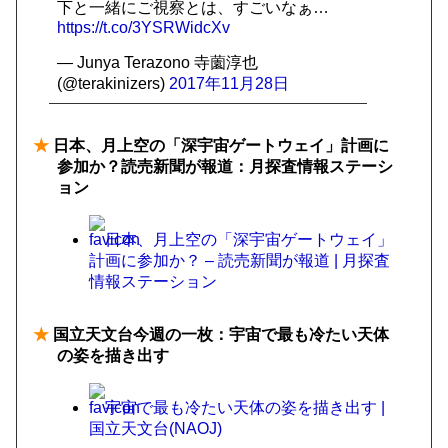
下と一緒にご視察とは、すごいなぁ…
https://t.co/3YSRWidcXv
— Junya Terazono 寺薗淳也
(@terakinizers)
2017年11月28日
★
日本、月上空の「深宇宙ゲートウェイ」計画に
参加か？読売新聞が報道：月探査情報ステーシ
ョン
日本、月上空の「深宇宙ゲートウェイ」
計画に参加か？ – 読売新聞が報道 | 月探査
情報ステーション
★
国立天文台今週の一枚：宇宙で最も冷たい天体
の姿を描き出す
宇宙で最も冷たい天体の姿を描き出す |
国立天文台(NAOJ)