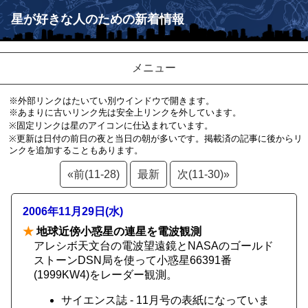
星が好きな人のための新着情報
メニュー
※外部リンクはたいてい別ウインドウで開きます。
※あまりに古いリンク先は安全上リンクを外しています。
※固定リンクは星のアイコンに仕込まれています。
※更新は日付の前日の夜と当日の朝が多いです。掲載済の記事に後からリ
ンクを追加することもあります。
«前(11-28)
最新
次(11-30)»
2006年11月29日(水)
★
地球近傍小惑星の連星を電波観測
アレシボ天文台の電波望遠鏡とNASAのゴールド
ストーンDSN局を使って小惑星66391番
(1999KW4)をレーダー観測。
サイエンス誌 - 11月号の表紙になっていま