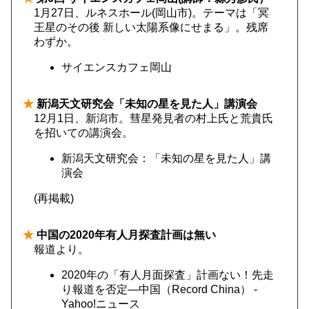
1月27日、ルネスホール(岡山市)。テーマは「冥
王星のその後 新しい太陽系像にせまる」。残席
わずか。
サイエンスカフェ岡山
★
新潟天文研究会「未知の星を見た人」講演会
12月1日、新潟市。彗星発見者の村上氏と荒貴氏
を招いての講演会。
新潟天文研究会：「未知の星を見た人」講
演会
(再掲載)
★
中国の2020年有人月探査計画は無い
報道より。
2020年の「有人月面探査」計画ない！先走
り報道を否定―中国（Record China） -
Yahoo!ニュース