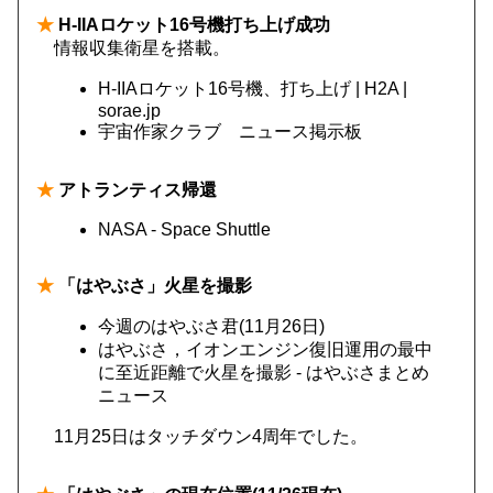
★
H-IIAロケット16号機打ち上げ成功
情報収集衛星を搭載。
H-IIAロケット16号機、打ち上げ | H2A |
sorae.jp
宇宙作家クラブ ニュース掲示板
★
アトランティス帰還
NASA - Space Shuttle
★
「はやぶさ」火星を撮影
今週のはやぶさ君(11月26日)
はやぶさ，イオンエンジン復旧運用の最中
に至近距離で火星を撮影 - はやぶさまとめ
ニュース
11月25日はタッチダウン4周年でした。