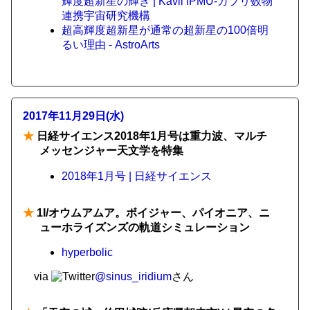
輝度超新星の輝き | Kavli IPMU-カブリ数物
連携宇宙研究機構
超高輝度超新星が通常の超新星の100倍明
るい理由 - AstroArts
2017年11月29日(水)
★
日経サイエンス2018年1月号は重力波、マルチ
メッセンジャー天文学を特集
2018年1月号 | 日経サイエンス
★
1I/オウムアムア。ボイジャー、パイオニア、ニ
ューホライズンズの軌道シミュレーション
hyperbolic
via
@sinus_iridium
さん