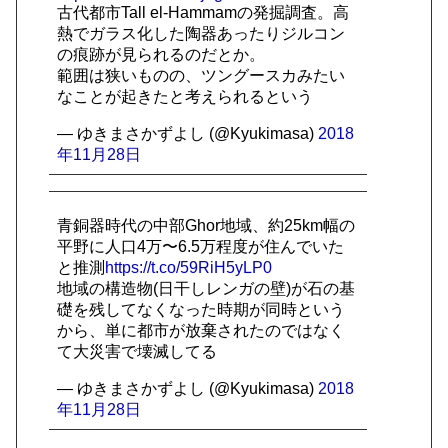
古代都市Tall el-Hammamの発掘調査。高
熱でガラス化した陶器あったりジルコン
の痕跡が見られるのだとか。
範囲は狭いものの、ツングースカみたい
なことが起きたと考えられるという
— ゆきまさかずよし (@Kyukimasa)
2018
年11月28日
青銅器時代の中部Ghor地域、約25km幅の
平野に人口4万〜6.5万程度が住んでいた
と推測
https://t.co/59RiH5yLP0
地域の構造物(日干しレンガの壁)が石の基
礎を残してなくなった時期が同時という
から、単に都市が放棄されたのではなく
て大災害で壊滅してる
— ゆきまさかずよし (@Kyukimasa)
2018
年11月28日