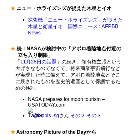
★
ニュー・ホライズンズが捉えた木星とイオ
探査機「ニュー・ホライズンズ」が捉えた
木星と衛星イオ 国際ニュース : AFPBB
News
★
続：NASAが検討中の「アポロ着陸地点付近の
立ち入り制限」
「
11月28日の話題
」の続き。領有権主張という
大げさなものでなくて、将来商業宇宙飛行など
が実現した時に備えて、アポロ着陸地点とそこ
に残されたものを歴史的遺産として保護するた
めの検討。
NASA prepares for moon tourism –
USATODAY.com
@kippis_sg
さん
その２
その３
★
Astronomy Picture of the Dayから