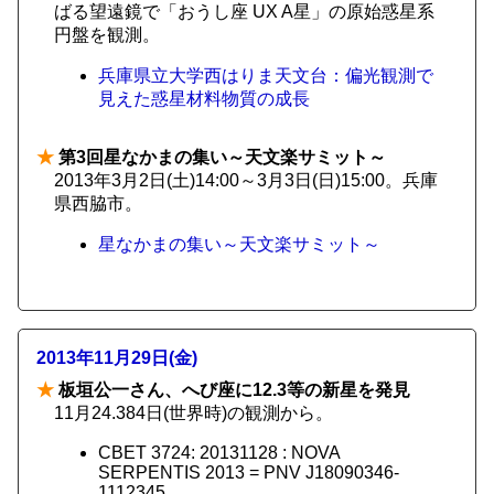
ばる望遠鏡で「おうし座 UX A星」の原始惑星系
円盤を観測。
兵庫県立大学西はりま天文台：偏光観測で
見えた惑星材料物質の成長
★
第3回星なかまの集い～天文楽サミット～
2013年3月2日(土)14:00～3月3日(日)15:00。兵庫
県西脇市。
星なかまの集い～天文楽サミット～
2013年11月29日(金)
★
板垣公一さん、へび座に12.3等の新星を発見
11月24.384日(世界時)の観測から。
CBET 3724: 20131128 : NOVA
SERPENTIS 2013 = PNV J18090346-
1112345