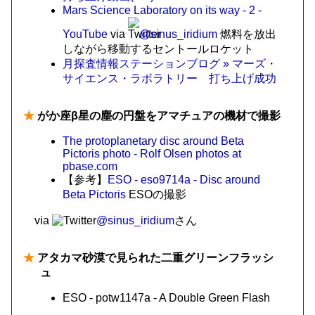
Mars Science Laboratory on its way - 2 -
YouTube
via
@sinus_iridium
燃料を放出
しながら移動するセントールロケット
月探査情報ステーションブログ » マーズ・
サイエンス・ラボラトリー 打ち上げ成功
★
がか座β星の塵の円盤をアマチュアの機材で撮影
The protoplanetary disc around Beta
Pictoris photo - Rolf Olsen photos at
pbase.com
【参考】
ESO - eso9714a - Disc around
Beta Pictoris
ESOの撮影
via
@sinus_iridium
さん
★
アタカマ砂漠で見られた二重グリーンフラッシ
ュ
ESO - potw1147a - A Double Green Flash