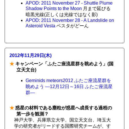
APOD: 2011 November 27 - Shuttle Plume
Shadow Points to the Moon
月まで延びる
暗黒光線(正しくは光線ではなく影)
APOD: 2011 November 28 - A Landslide on
Asteroid Vesta
ベスタがどーん
2012年11月29日(木)
★
キャンペーン「ふたご座流星群を眺めよう」(国
立天文台)
Geminids meteors2012 ふたご座流星群を
眺めよう ―12月12日～16日 ふたご座流星
群―
★
惑星の材料である塵粒が惑星へ成長する過程の
第一歩を観測？
神戸大学、兵庫県立大学、国立天文台、埼玉大
学の研究者がリードする国際研究チームが、す