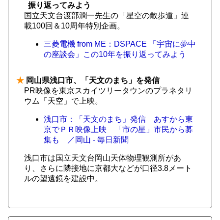
振り返ってみよう
国立天文台渡部潤一先生の「星空の散歩道」連
載100回＆10周年特別企画。
三菱電機 from ME：DSPACE 「宇宙に夢中
の座談会」この10年を振り返ってみよう
★
岡山県浅口市、「天文のまち」を発信
PR映像を東京スカイツリータウンのプラネタリ
ウム「天空」で上映。
浅口市：「天文のまち」発信 あすから東
京でＰＲ映像上映 「市の星」市民から募
集も ／岡山 - 毎日新聞
浅口市は国立天文台岡山天体物理観測所があ
り、さらに隣接地に京都大などが口径3.8メート
ルの望遠鏡を建設中。