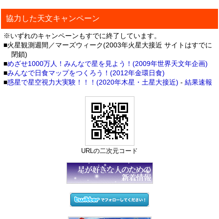
協力した天文キャンペーン
※いずれのキャンペーンもすでに終了しています。
■火星観測週間／マーズウィーク(2003年火星大接近 サイトはすでに
閉鎖)
■
めざせ1000万人！みんなで星を見よう！(2009年世界天文年企画)
■
みんなで日食マップをつくろう！(2012年金環日食)
■
惑星で星空視力大実験！！！(2020年木星・土星大接近)
-
結果速報
URLの二次元コード