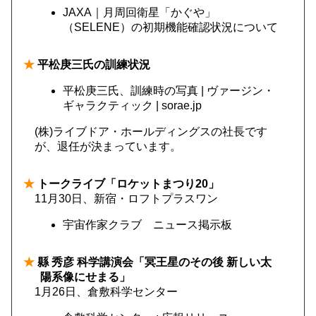
JAXA｜月周回衛星「かぐや」
（SELENE）の初期機能確認状況について
★
平松庚三氏の訓練状況
平松庚三氏、訓練時の写真 | ヴァージン・
ギャラクティック | sorae.jp
(株)ライブドア・ホールディングスの社長です
が、退任が決まっています。
★
トークライブ「ロケットまつり20」
11月30日、新宿・ロフトプラスワン
宇宙作家クラブ ニュース掲示板
★
縣 秀彦 科学講演会「冥王星のその後 新しい太
陽系像にせまる」
1月26日、倉敷科学センター