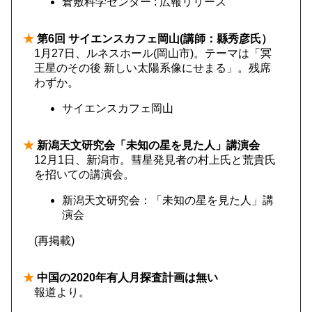
倉敷科学センター : 広報リリース
★
第6回 サイエンスカフェ岡山(講師：縣秀彦氏）
1月27日、ルネスホール(岡山市)。テーマは「冥
王星のその後 新しい太陽系像にせまる」。残席
わずか。
サイエンスカフェ岡山
★
新潟天文研究会「未知の星を見た人」講演会
12月1日、新潟市。彗星発見者の村上氏と荒貴氏
を招いての講演会。
新潟天文研究会：「未知の星を見た人」講
演会
(再掲載)
★
中国の2020年有人月探査計画は無い
報道より。