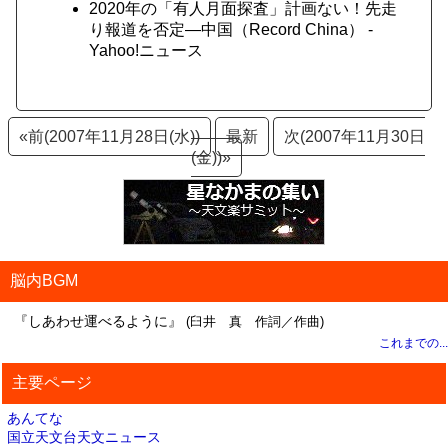
2020年の「有人月面探査」計画ない！先走
り報道を否定―中国（Record China） -
Yahoo!ニュース
«前(2007年11月28日(水))
最新
次(2007年11月30日
(金))»
脳内BGM
『しあわせ運べるように』
(臼井 真 作詞／作曲)
これまでの...
主要ページ
あんてな
国立天文台天文ニュース