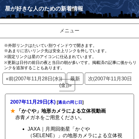
星が好きな人のための新着情報
メニュー
※外部リンクはたいてい別ウインドウで開きます。
※あまりに古いリンク先は安全上リンクを外しています。
※固定リンクは星のアイコンに仕込まれています。
※更新は日付の前日の夜と当日の朝が多いです。掲載済の記事に後からリ
ンクを追加することもあります。
«前(2007年11月28日(水))
最新
次(2007年11月30日
(金))»
2007年11月29日(木)
[
過去の同じ日
]
★
「かぐや」地形カメラによる立体視動画
赤青メガネをご用意ください。
JAXA｜月周回衛星「かぐや
（SELENE）」の地形カメラによる立体視