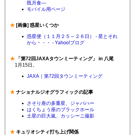
既月食―
モバイル用ページ
★
[画像] 惑星いくつか
惑星便（１１月２５～２６日） - 星とそれ
から・・・ - Yahoo!ブログ
★
「第72回JAXAタウンミーティング」 in 八尾
1月15日。
JAXA｜第72回タウンミーティング
★
ナショナルジオグラフィックの記事
さそり座の多重星、ジャバハー
はくちょう座のブラックホール
土星の巨大嵐、カッシーニ撮影
★
キュリオシティ打ち上げ関係