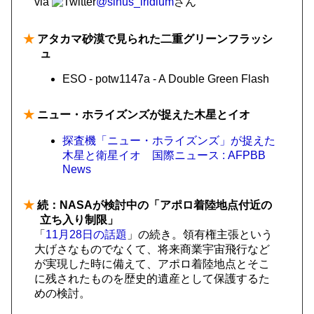
via
@sinus_iridium
さん
★
アタカマ砂漠で見られた二重グリーンフラッシ
ュ
ESO - potw1147a - A Double Green Flash
★
ニュー・ホライズンズが捉えた木星とイオ
探査機「ニュー・ホライズンズ」が捉えた
木星と衛星イオ 国際ニュース : AFPBB
News
★
続：NASAが検討中の「アポロ着陸地点付近の
立ち入り制限」
「
11月28日の話題
」の続き。領有権主張という
大げさなものでなくて、将来商業宇宙飛行など
が実現した時に備えて、アポロ着陸地点とそこ
に残されたものを歴史的遺産として保護するた
めの検討。