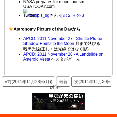
NASA prepares for moon tourism –
USATODAY.com
@kippis_sg
さん
その２
その３
★
Astronomy Picture of the Dayから
APOD: 2011 November 27 - Shuttle Plume
Shadow Points to the Moon
月まで延びる
暗黒光線(正しくは光線ではなく影)
APOD: 2011 November 28 - A Landslide on
Asteroid Vesta
ベスタがどーん
«前(2011年11月28日(月))
最新
次(2011年11月30日
(水))»