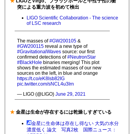
★
LIGOとVirgo、ブラックホールと中性子性の衝
突による重力波を初めて検出
LIGO Scientific Collaboration - The science
of LSC research
The masses of
#GW200105
&
#GW200115
reveal a new type of
#GravitationalWaves
source: our first
confirmed detections of
#NeutronStar
#BlackHole
binaries merging! This plot
shows the estimated masses of our new
sources on the left, in blue and orange
https://t.co/eK8Isb82IG
pic.twitter.com/sNCL4u3Irn
— LIGO (@LIGO)
June 29, 2021
★
金星は生命が存在するには乾燥しすぎている
金星に生命体は存在し得ない 大気の水分
濃度低く 論文 写真2枚 国際ニュース：