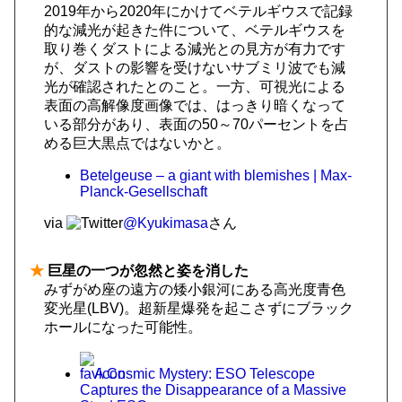
2019年から2020年にかけてベテルギウスで記録
的な減光が起きた件について、ベテルギウスを
取り巻くダストによる減光との見方が有力です
が、ダストの影響を受けないサブミリ波でも減
光が確認されたとのこと。一方、可視光による
表面の高解像度画像では、はっきり暗くなって
いる部分があり、表面の50～70パーセントを占
める巨大黒点ではないかと。
Betelgeuse – a giant with blemishes | Max-
Planck-Gesellschaft
via
@Kyukimasa
さん
★
巨星の一つが忽然と姿を消した
みずがめ座の遠方の矮小銀河にある高光度青色
変光星(LBV)。超新星爆発を起こさずにブラック
ホールになった可能性。
A Cosmic Mystery: ESO Telescope
Captures the Disappearance of a Massive