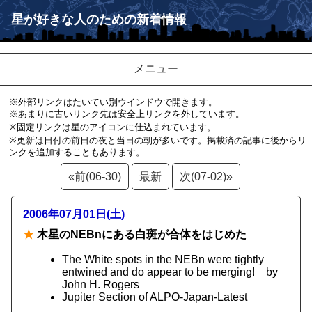
星が好きな人のための新着情報
メニュー
※外部リンクはたいてい別ウインドウで開きます。
※あまりに古いリンク先は安全上リンクを外しています。
※固定リンクは星のアイコンに仕込まれています。
※更新は日付の前日の夜と当日の朝が多いです。掲載済の記事に後からリ
ンクを追加することもあります。
«前(06-30)
最新
次(07-02)»
2006年07月01日(土)
★
木星のNEBnにある白斑が合体をはじめた
The White spots in the NEBn were tightly
entwined and do appear to be merging! by
John H. Rogers
Jupiter Section of ALPO-Japan-Latest