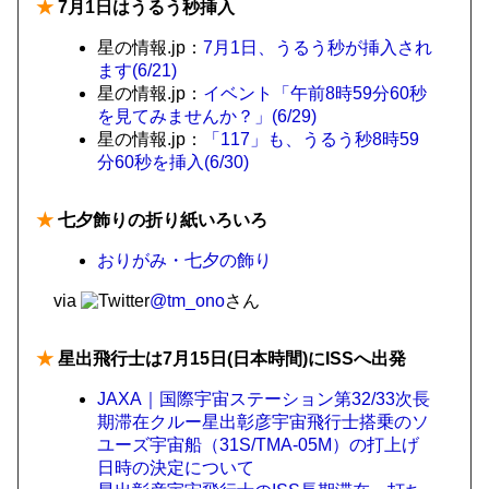
★
7月1日はうるう秒挿入
星の情報.jp：
7月1日、うるう秒が挿入され
ます(6/21)
星の情報.jp：
イベント「午前8時59分60秒
を見てみませんか？」(6/29)
星の情報.jp：
「117」も、うるう秒8時59
分60秒を挿入(6/30)
★
七夕飾りの折り紙いろいろ
おりがみ・七夕の飾り
via
@tm_ono
さん
★
星出飛行士は7月15日(日本時間)にISSへ出発
JAXA｜国際宇宙ステーション第32/33次長
期滞在クルー星出彰彦宇宙飛行士搭乗のソ
ユーズ宇宙船（31S/TMA-05M）の打上げ
日時の決定について