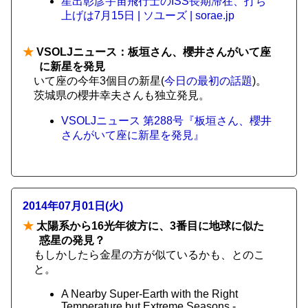
星出彰彦宇宙飛行士のISS長期滞在、打ち
上げは7月15日 | ソユーズ | sorae.jp
★
VSOLJニュース：板垣さん、櫻井さんがいて座
に新星を発見
いて座の今年3個目の新星(
今日の最初の話題
)。
茨城県の櫻井幸夫さんも独立発見。
VSOLJニュース 第288号『板垣さん、櫻井
さんがいて座に新星を発見』
2014年07月01日(火)
★
太陽系から16光年彼方に、3番目に地球に似た
惑星の発見？
もしかしたら金星の方が似ているかも、とのこ
と。
A Nearby Super-Earth with the Right
Temperature but Extreme Seasons -