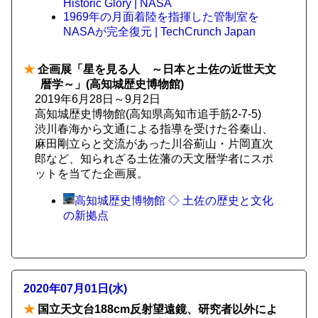
Historic Glory | NASA
1969年の月面着陸を指揮した管制室を
NASAが完全復元 | TechCrunch Japan
★
企画展「星を見る人 ～日本と土佐の近世天文
暦学～」(高知城歴史博物館)
2019年6月28日～9月2日
高知城歴史博物館(高知県高知市追手筋2-7-5)
渋川春海から文通による指導を受けた谷秦山、
麻田剛立らと交流があった川谷薊山・片岡直次
郎など、知られざる土佐藩の天文暦学者にスポ
ットを当てた企画展。
高知城歴史博物館 ◇ 土佐の歴史と文化
の新拠点
2020年07月01日(水)
★
国立天文台188cm反射望遠鏡、研究者以外によ