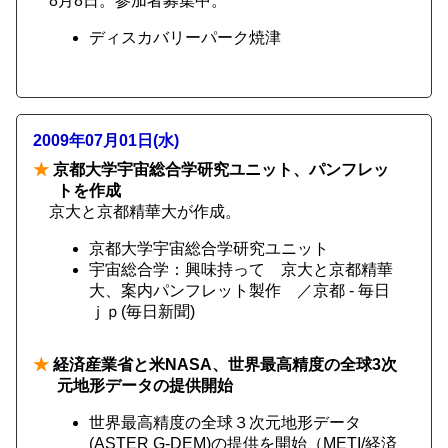
8月8日。参加者募集中。
ディスカバリーパーク焼津
2009年07月01日(水)
★
京都大学宇宙総合学研究ユニット、パンフレッ
トを作成
京大と京都精華大が作成。
京都大学宇宙総合学研究ユニット
宇宙総合学：興味持って 京大と京都精華
大、案内パンフレット製作 ／京都 - 毎日
ｊｐ(毎日新聞)
★
経済産業省と米NASA、世界最高精度の全球3次
元地形データの提供開始
世界最高精度の全球３次元地形データ
(ASTER G-DEM)の提供を開始（METI/経済