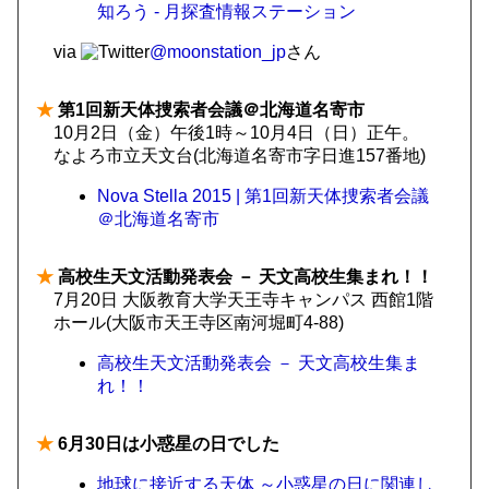
知ろう - 月探査情報ステーション
via
@moonstation_jp
さん
★
第1回新天体捜索者会議＠北海道名寄市
10月2日（金）午後1時～10月4日（日）正午。
なよろ市立天文台(北海道名寄市字日進157番地)
Nova Stella 2015 | 第1回新天体捜索者会議
＠北海道名寄市
★
高校生天文活動発表会 － 天文高校生集まれ！！
7月20日 大阪教育大学天王寺キャンパス 西館1階
ホール(大阪市天王寺区南河堀町4-88)
高校生天文活動発表会 － 天文高校生集ま
れ！！
★
6月30日は小惑星の日でした
地球に接近する天体 ～小惑星の日に関連し