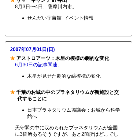
★
サマーキャンプ in 寺山
8月3日〜4日、薩摩川内市。
せんだい宇宙館−イベント情報−
2007年07月01日(日)
★
アストロアーツ：木星の模様の劇的な変化
6月30日の記事関連
。
木星が見せた劇的な縞模様の変化
★
千葉のお城の中のプラネタリウムが新施設と交
代することに
日本プラネタリウム協議会：お城から科学
館へ
天守閣の中に収められたプラネタリウムが全国
に3箇所あるそうですが、あと2箇所はどこでし