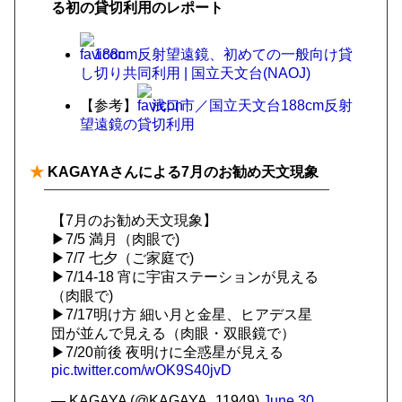
る初の貸切利用のレポート
188cm反射望遠鏡、初めての一般向け貸
し切り共同利用 | 国立天文台(NAOJ)
【参考】
浅口市／国立天文台188cm反射
望遠鏡の貸切利用
★
KAGAYAさんによる7月のお勧め天文現象
【7月のお勧め天文現象】
▶7/5 満月（肉眼で)
▶7/7 七夕（ご家庭で)
▶7/14-18 宵に宇宙ステーションが見える
（肉眼で)
▶7/17明け方 細い月と金星、ヒアデス星
団が並んで見える（肉眼・双眼鏡で）
▶7/20前後 夜明けに全惑星が見える
pic.twitter.com/wOK9S40jvD
— KAGAYA (@KAGAYA_11949)
June 30,