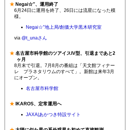
★
Negai☆″、運用終了
6月24日に運用を終了、26日には流星になった模
様。
Negai☆″地上局/創価大学黒木研究室
via
@t_unaさん
★
名古屋市科学館のツアイスIV型、引退まであと2
ヶ月
8月末で引退。7月8月の番組は「天文館フィナー
レ プラネタリウムのすべて」。新館は来年3月
にオープン。
名古屋市科学館
★
IKAROS、定常運用へ
JAXA|あかつき特設サイト
★
太陽に似た星の系外惑星を初めて直接観測