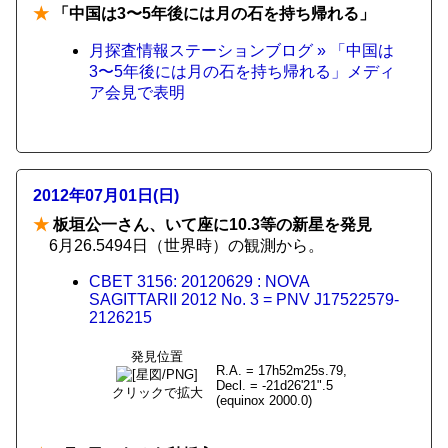
★
「中国は3〜5年後には月の石を持ち帰れる」
月探査情報ステーションブログ » 「中国は
3〜5年後には月の石を持ち帰れる」メディ
ア会見で表明
2012年07月01日(日)
★
板垣公一さん、いて座に10.3等の新星を発見
6月26.5494日（世界時）の観測から。
CBET 3156: 20120629 : NOVA
SAGITTARII 2012 No. 3 = PNV J17522579-
2126215
発見位置
R.A. = 17h52m25s.79,
Decl. = -21d26'21".5
クリックで拡大
(equinox 2000.0)