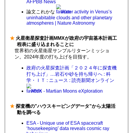
AFPBB News
論文これかな
Water activity in Venus’s
uninhabitable clouds and other planetary
atmospheres | Nature Astronomy
★
火星衛星探査計画MMXが政府の宇宙基本計画工
程表に盛り込まれることに
世界初の火星衛星サンプルリターンミッショ
ン。2024年度の打ち上げを目指す。
政府の火星探査計画「２０２４年に探査機
打ち上げ」…岩石や砂を持ち帰りへ : 科
学・ＩＴ : ニュース : 読売新聞オンライン
MMX - Martian Moons eXploration
★
探査機の"ハウスキーピングデータ"から太陽活
動を調べる
ESA - Unique use of ESA spacecraft
‘housekeeping’ data reveals cosmic ray