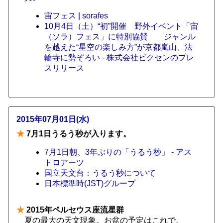
宙フェス | sorafes
10月4日（土）“初”開催 野外イベント「宙
（ソラ）フェス」に特別協賛 ジャンル
を越えた“星空の楽しみ方”が京都嵐山、法
輪寺に勢ぞろい - 株式会社ビクセンのプレ
スリリース
2015年07月01日(水)
★
7月1日うるう秒が入ります。
7月1日朝、3年ぶりの「うるう秒」 - アス
トロアーツ
国立天文台：うるう秒について
日本標準時(JST)グループ
★
2015年ペルセウス座流星群
夏の最大の天文現象。お盆の予定はこれで。