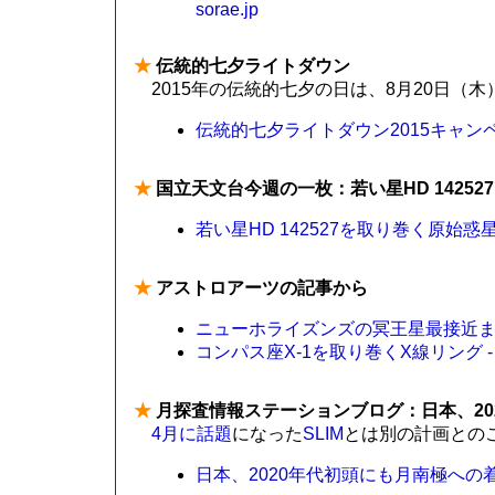
sorae.jp
★
伝統的七夕ライトダウン
2015年の伝統的七夕の日は、8月20日（木
伝統的七夕ライトダウン2015キャン
★
国立天文台今週の一枚：若い星HD 1425
若い星HD 142527を取り巻く原始惑星系
★
アストロアーツの記事から
ニューホライズンズの冥王星最接近まで
コンパス座X-1を取り巻くX線リング 
★
月探査情報ステーションブログ：日本、20
4月に話題
になった
SLIM
とは別の計画との
日本、2020年代初頭にも月南極への