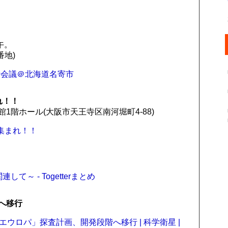
午。
番地)
体捜索者会議＠北海道名寄市
れ！！
館1階ホール(大阪市天王寺区南河堀町4-88)
集まれ！！
～ - Togetterまとめ
へ移行
ウロパ」探査計画、開発段階へ移行 | 科学衛星 |