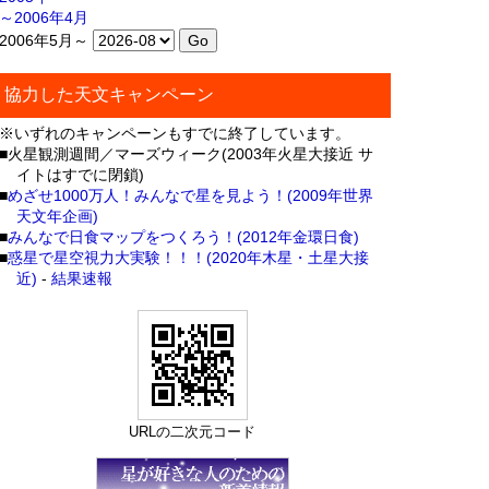
～2006年4月
2006年5月～
協力した天文キャンペーン
※いずれのキャンペーンもすでに終了しています。
■火星観測週間／マーズウィーク(2003年火星大接近 サ
イトはすでに閉鎖)
■
めざせ1000万人！みんなで星を見よう！(2009年世界
天文年企画)
■
みんなで日食マップをつくろう！(2012年金環日食)
■
惑星で星空視力大実験！！！(2020年木星・土星大接
近)
-
結果速報
URLの二次元コード