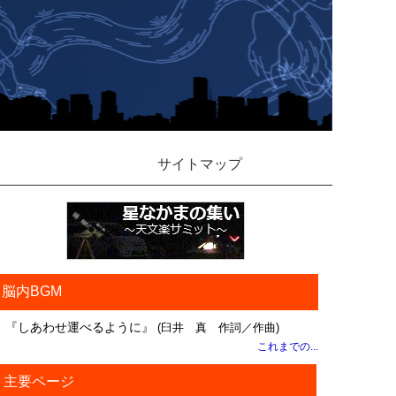
サイトマップ
脳内BGM
『しあわせ運べるように』
(臼井 真 作詞／作曲)
これまでの...
主要ページ