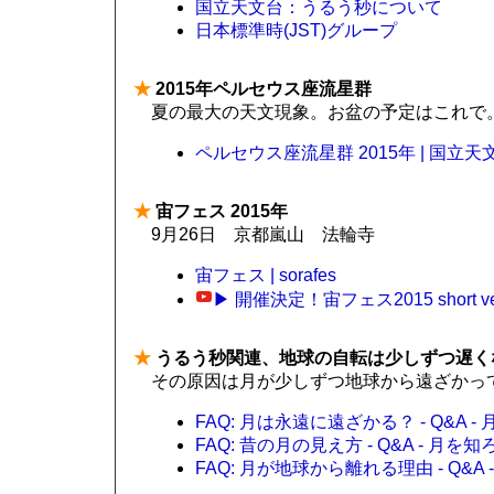
国立天文台：うるう秒について
日本標準時(JST)グループ
★
2015年ペルセウス座流星群
夏の最大の天文現象。お盆の予定はこれで
ペルセウス座流星群 2015年 | 国立天文
★
宙フェス 2015年
9月26日 京都嵐山 法輪寺
宙フェス | sorafes
▶ 開催決定！宙フェス2015 short ver.
★
うるう秒関連、地球の自転は少しずつ遅く
その原因は月が少しずつ地球から遠ざかっ
FAQ: 月は永遠に遠ざかる？ - Q&A 
FAQ: 昔の月の見え方 - Q&A - 月
FAQ: 月が地球から離れる理由 - Q&