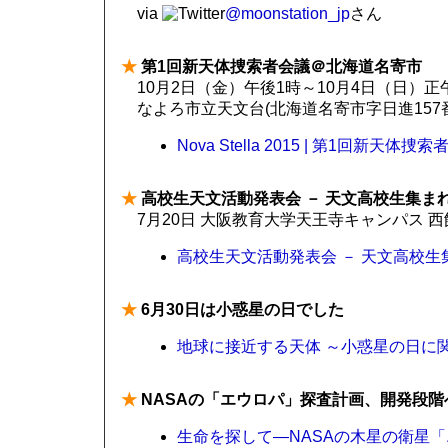
via
@moonstation_jp
さん
★
第1回新天体捜索者会議＠北海道名寄市
10月2日（金）午後1時～10月4日（日）正
なよろ市立天文台(北海道名寄市字日進157
Nova Stella 2015 | 第1回新天
★
高校生天文活動発表会 － 天文高校生集ま
7月20日 大阪教育大学天王寺キャンパス 西
高校生天文活動発表会 － 天文高校生
★
6月30日は小惑星の日でした
地球に接近する天体 ～小惑星の日に関連して
★
NASAの「エウロパ」探査計画、開発段階
生命を探して—NASAの木星の衛星「エ