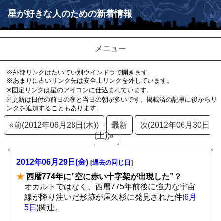
星が好きな人のための新着情報
メニュー
※外部リンクはたいてい別ウインドウで開きます。
※あまりに古いリンク先は安全上リンクを外しています。
※固定リンクは星のアイコンに仕込まれています。
※更新は日付の前日の夜と当日の朝が多いです。掲載済の記事に後からリ
ンクを追加することもあります。
«前(2012年06月28日(木))
最新
次(2012年06月30日
(土))»
2012年06月29日(金)
[
過去の同じ日
]
★
西暦774年に”空に赤い十字架が出現した”？
オカルトではなく、西暦775年前後に強力な宇宙
線が降り注いだ形跡が屋久杉に発見された件(
6月
5日
)関連。