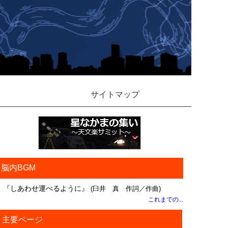
サイトマップ
脳内BGM
『しあわせ運べるように』
(臼井 真 作詞／作曲)
これまでの...
主要ページ