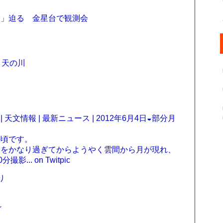
過」迫る 金星台で観測会
と天の川
天文情報 | 最新ニュース | 2012年6月4日◒部分月
最大食の頃です。
クをかなり過ぎてからようやく雲間から月が現れ、
.. on Twitpic
たり
～