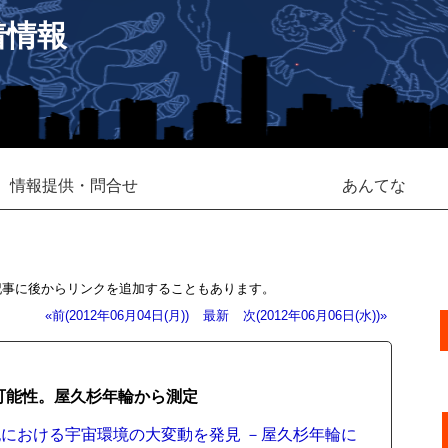
着情報
情報提供・問合せ
あんてな
記事に後からリンクを追加することもあります。
«前(2012年06月04日(月))
最新
次(2012年06月06日(水))»
可能性。屋久杉年輪から測定
における宇宙環境の大変動を発見 －屋久杉年輪に