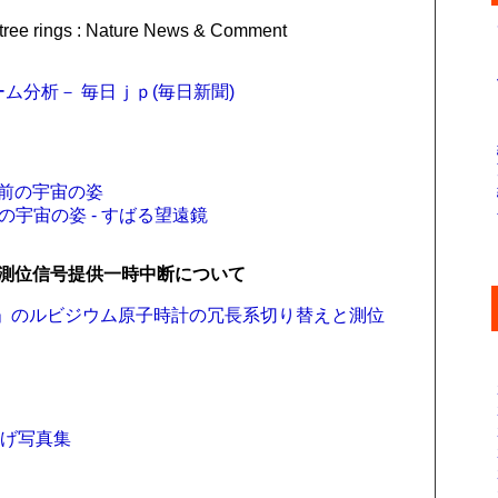
n tree rings : Nature News & Comment
ム分析－ 毎日ｊｐ(毎日新聞)
け前の宇宙の姿
の宇宙の姿 - すばる望遠鏡
測位信号提供一時中断について
き」のルビジウム原子時計の冗長系切り替えと測位
上げ写真集