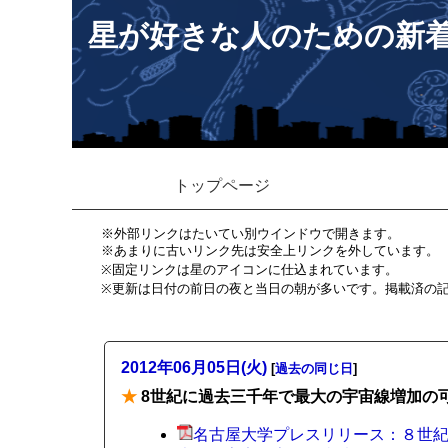
星が好きな人のための新
トップページ
※外部リンクはたいてい別ウインドウで開きます。
※あまりに古いリンク先は安全上リンクを外しています。
※固定リンクは星のアイコンに仕込まれています。
※更新は日付の前日の夜と当日の朝が多いです。掲載済の
2012年06月05日(火)
[
過去の同じ日
]
★
8世紀に過去三千年で最大の宇宙線増加の
名古屋大学プレスリリース：８世紀