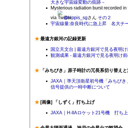
大きな宇宙線変動の痕跡－
Mysterious radiation burst recorded i
via
@kippis_sg
さん
その２
宇宙線量:奈良時代に急上昇 名大チー
★
最遠方銀河の記録更新
国立天文台 | 最遠方銀河で見る夜明
観測成果 - 最遠方銀河で見る夜明け前
★
「みちびき」原子時計の冗長系切り替えと
JAXA｜準天頂衛星初号機「みちび
信号提供の一時中断について
★
[画像] 「しずく」打ち上げ
JAXA｜H-IIAロケット21号機 打ち
★
金星太陽面通過、神戸の金星台で観望会