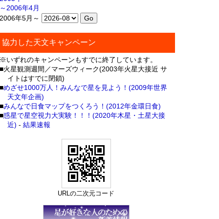
～2006年4月
2006年5月～
協力した天文キャンペーン
※いずれのキャンペーンもすでに終了しています。
■火星観測週間／マーズウィーク(2003年火星大接近 サ
イトはすでに閉鎖)
■
めざせ1000万人！みんなで星を見よう！(2009年世界
天文年企画)
■
みんなで日食マップをつくろう！(2012年金環日食)
■
惑星で星空視力大実験！！！(2020年木星・土星大接
近)
-
結果速報
URLの二次元コード