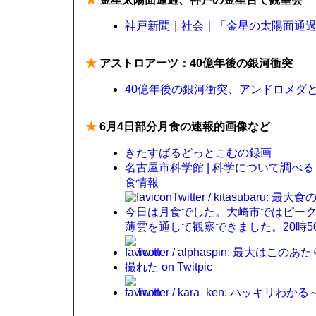
神戸新聞｜社会｜「金星の太陽面通
★
アストロアーツ：40億年後の銀河衝突
40億年後の銀河衝突、アンドロメダ
★
6月4日部分月食の速報的画像など
きたすばるどっとこむの録画
名古屋市科学館 | 科学について調べる | 
食情報
Twitter / kitasubaru: 
今日は月食でした。大崎市ではピー
薄雲を通して観察できました。20時50分撮影.
Twitter / alphaspin: 最大はこのあ
撮れた on Twitpic
Twitter / kara_ken: ハッキリわかる