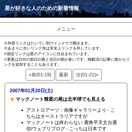
星が好きな人のための新着情報
メニュー
※外部リンクはたいてい別ウインドウで開きます。
※あまりに古いリンク先は安全上リンクを外しています。
※固定リンクは星のアイコンに仕込まれています。
※更新は日付の前日の夜と当日の朝が多いです。掲載済の記事に後からリ
ンクを追加することもあります。
«前(01-19)
最新
次(01-21)»
2007年01月20日(土)
★
マックノート彗星の尾は北半球でも見える
アストロアーツ：画像ギャラリーより - こ
ちらはオーストラリアですが
マックノートは終わらない 鹿角平天文台通
信/ウェブリブログ - こっちは日本です