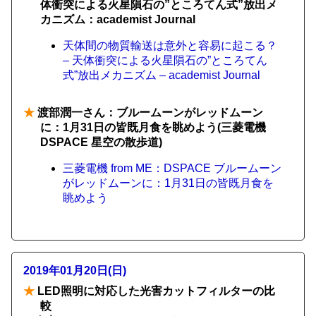
体衝突による火星隕石の”ところてん式”放出メ
カニズム：academist Journal
天体間の物質輸送は意外と容易に起こる？
– 天体衝突による火星隕石の”ところてん
式”放出メカニズム – academist Journal
★
渡部潤一さん：ブルームーンがレッドムーン
に：1月31日の皆既月食を眺めよう(三菱電機
DSPACE 星空の散歩道)
三菱電機 from ME：DSPACE ブルームーン
がレッドムーンに：1月31日の皆既月食を
眺めよう
2019年01月20日(日)
★
LED照明に対応した光害カットフィルターの比
較