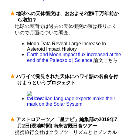
★
地球への天体衝突は、おおよそ2億9千万年前か
ら増加？
地球の表面では過去の天体衝突の跡は残りにく
いので月面について調査。
Moon Data Reveal Large Increase In
Asteroid Impact History
Earth and Moon impact flux increased at the
end of the Paleozoic | Science
論文こちら
★
ハワイで発見された天体にハワイ語の名前を付
けようというプロジェクト
Hawaiian-language experts make their
mark on the Solar System
★
アストロアーツ／「星ナビ」編集部の2019年7
月2日(現地時間) 南米皆既日食ツアー
提携旅行会社はクラブツーリズムとセブンカル