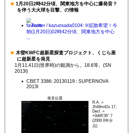
★
1月20日2時42分頃、関東地方を中心に爆発音？
を伴う大火球を目撃、の情報
Twitter / kazuosada0104: ※拡散希望！今
朝(1月20日)02時42分頃、関東地方を中心
...
★
木曽KWFC超新星探査プロジェクト、くじら座
に超新星を発見
1月11.41日(世界時)の観測から。18.6等。(SN
2013I)
CBET 3386: 20130119 : SUPERNOVA
2013I
発見位置
R.A. =
2h49m42s.17,
Decl. =
+0d45'35".7
(2000.0年分
点)