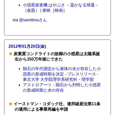
小惑星探査機 はやぶさ －遥かなる帰還－
（仮題） | 東映［映画］
via
@samitoraさん
2012年01月20日(金)
★
炭素質コンドライトの故郷の小惑星は太陽系誕
生から350万年後にできた
隕石の年代測定から液体の水が存在した小
惑星の形成時期を決定 - プレスリリース -
東京大学 大学院理学系研究科・理学部
アストロアーツ：隕石から判明した小惑星
の形成時期と水の存在
★
イーストマン・コダック社、連邦破産法第11条
の適用による事業再編を申請