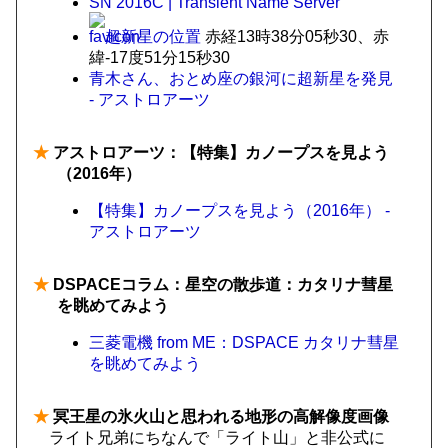
SN 2016C | Transient Name Server
超新星の位置
赤経13時38分05秒30、赤
緯-17度51分15秒30
青木さん、おとめ座の銀河に超新星を発見
- アストロアーツ
★
アストロアーツ：【特集】カノープスを見よう
（2016年）
【特集】カノープスを見よう（2016年） -
アストロアーツ
★
DSPACEコラム：星空の散歩道：カタリナ彗星
を眺めてみよう
三菱電機 from ME：DSPACE カタリナ彗星
を眺めてみよう
★
冥王星の氷火山と思われる地形の高解像度画像
ライト兄弟にちなんで「ライト山」と非公式に