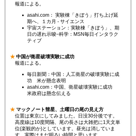
報道による。
asahi.com： 実験棟「きぼう」打ち上げ延
期へ、１カ月 - サイエンス
宇宙ステーション：実験棟「きぼう」、期
日の遅れ示唆−科学：MSN毎日インタラク
ティブ
★
中国が衛星破壊実験に成功
報道による。
毎日新聞：中国：人工衛星の破壊実験に成
功 米が懸念表明
asahi.com：中国、衛星破壊実験に成功
米政府は懸念伝える
★
マックノート彗星、土曜日の尾の見え方
位置は東京にしてみました。日没30分後です。
高度線は10度間隔、尾の長さは大雑把に1天文単
位(楽観的か)としています。昼光は消していま
す。実際はまだ明るい時間と思います。