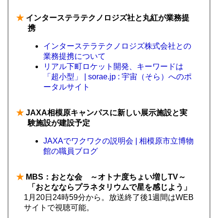
★
インターステラテクノロジズ社と丸紅が業務提
携
インターステラテクノロジズ株式会社との
業務提携について
リアル下町ロケット開発、キーワードは
「超小型」 | sorae.jp : 宇宙（そら）へのポ
ータルサイト
★
JAXA相模原キャンパスに新しい展示施設と実
験施設が建設予定
JAXAでワクワクの説明会 | 相模原市立博物
館の職員ブログ
★
MBS：おとな会 ～オトナ度ちょい増しTV～
「おとなならプラネタリウムで星を感じよう」
1月20日24時59分から。放送終了後1週間はWEB
サイトで視聴可能。