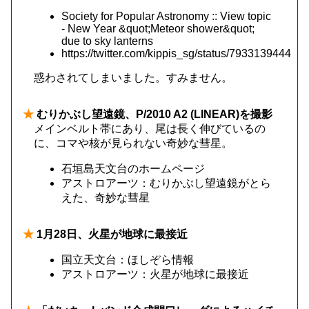
Society for Popular Astronomy :: View topic
- New Year &quot;Meteor shower&quot;
due to sky lanterns
https://twitter.com/kippis_sg/status/7933139444
惑わされてしまいました。すみません。
★
むりかぶし望遠鏡、P/2010 A2 (LINEAR)を撮影
メインベルト帯にあり、尾は長く伸びているの
に、コマや核が見られない奇妙な彗星。
石垣島天文台のホームページ
アストロアーツ：むりかぶし望遠鏡がとら
えた、奇妙な彗星
★
1月28日、火星が地球に最接近
国立天文台：ほしぞら情報
アストロアーツ：火星が地球に最接近