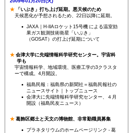
2009年01月20日(火)
★
「いぶき」打ち上げ延期。悪天候のため
天候悪化が予想されるため、22日以降に延期。
JAXA｜H-IIAロケット15号機 による温室効
果ガス観測技術衛星「いぶき」
（GOSAT）の打上げ延期について
★
会津大学に先端情報科学研究センター。宇宙科
学も
宇宙情報科学、地域環境、医療工学の3クラスタ
ーで構成。4月開設。
福島民報：福島県の新聞社＝福島民報社の
ニュースサイト｜トップニュース
会津大に先端情報科学研究センター、４月
開設（福島民友ニュース）
★
葛飾区郷土と天文の博物館、非常勤職員募集
プラネタリウムのホームページリンク - 葛