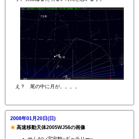
え？ 尾の中に月が。。。。
2008年01月20日(日)
★
高速移動天体2005WJ56の画像
せんだい宇宙館−ギャラリー−