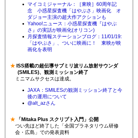
マイコミジャーナル：［東映］60周年記
念 小惑星探査機「はやぶさ」映画化 オ
ダジョー主演の超大作アクションも
Yahoo!ニュース：小惑星探査機『はやぶ
さ』の実話が映画化(オリコン)
月探査情報ステーションブログ：11/01/19:
「はやぶさ」、ついに映画に！ 東映が映
画化を表明
★
ISS搭載の超伝導サブミリ波リム放射サウンダ
(SMILES)、観測ミッション終了
ミニマムサクセスは達成。
JAXA：SMILESの観測ミッション終了と今
後の運用について
@alt_azさん
★
「Mitaka Plus スクリプト入門」公開
つい先ほど終了した「全国プラネタリウム研修
会・広島」での発表資料