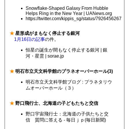
Snowflake-Shaped Galaxy From Hubble
Helps Ring in the New Year | UANews.org
https://twitter.com/kippis_sg/status/7926456267
★
星形成がまもなく停止する銀河
1月16日の記事
の件。
恒星の誕生が間もなく停止する銀河 | 銀
河・星雲 | sorae.jp
★
明石市立天文科学館のプラネオーバーホール(3)
明石市立天文科学館ブログ : プラネタリウ
ムオーバーホール（３）
★
野口飛行士、北海道の子どもたちと交信
野口宇宙飛行士：北海道の子供たちと交
信 質問に答える - 毎日ｊｐ(毎日新聞)